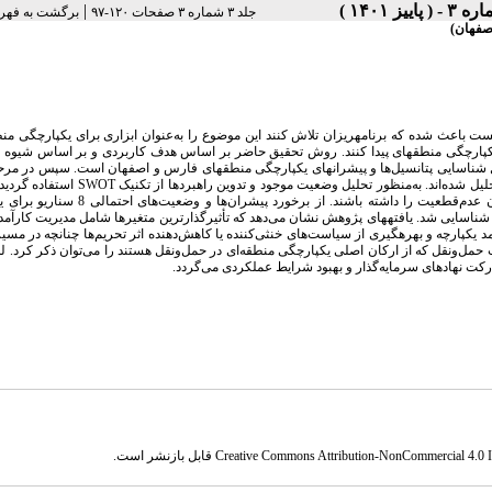
|
جلد ۳ شماره ۳ صفحات ۱۲۰-۹۷
برگشت به فهر
اصفهان)
یست
باعث
شده
که
برنامه­ریزان
تلاش
کنند
این موضوع
را
به‌عنوان ابزاری برای یکپارچگی منط
پارچگی منطقه­ای پیدا کنند.
روش
تحقیق
حاضر
بر
اساس
هدف
کاربردی و
بر اساس
شیوه
ج
 شناسایی
پتانسیل‌ها
و
پیشران­های
یکپارچگی منطقه­ای فارس و اصفهان است
. سپس در مرحل
لیل
شده‌اند.
به‌منظور تحلیل وضعیت موجود و تدوین راهبردها از تکنیک
SWOT
استفاده گردید
برای نوشتن سناریو از پیشران‌هایی استفاده شده که بالاترین میزان اهمیت و بالاترین میزان عدم‌قطعیت را داشته با
و شناسایی شد.
یافته­های پژوهش نشان می‌دهد که
تأثیرگذارترین
متغیرها
شامل
مدیریت کارآمد 
رآمد یکپارچه و بهره­گیری از سیاست‌های خنثی‌کننده یا کاهش‌دهنده اثر تحریم‌ها چنانچه در مس
 حمل‌ونقل
که از ارکان اصلی یکپارچگی منطقه‌ای در حمل‌ونقل هستند را می‌توان ذکر کرد
.
لذ
رکت نهادهای سرمایه‌گذار و بهبود شرایط عملکردی می‌گردد
.
Creative Commons Attribution-NonCommercial 4.0 In
قابل بازنشر است.