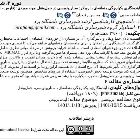
دوره ۳، شماره ۳ - ( پاییز ۱۴۰۱ )
آینده‌نگاری یکپارچگی منطقه‌ای با رویکرد سناریونویسی در حمل‌ونقل نمونه موردی: (فارس - 
۲
*
۱
،
فاطمه محبی
محسن رفیعیان
۱- دانشجوی کارشناسی ارشد شهرسازی دانشگاه یزد
۲- استادیار گروه شهرسازی دانشگاه یزد ،
mrafian@gmail.com
چکیده:
(۳۹۶۰ مشاهده)
همیت
بالای
حمل‌ونقل
و
تأثیرگذاری
آن
بر
بسیاری
از
حوزه‌های
اقتصادی،
اجتماعی،
محیط‌ز
ارگیرند.
آینده­نگاری این امکان را برای متخصصان منطقه­ای فراهم می‌کند تا تدبیری جهت یک
طلاعات
جزو
پژوهش­های
اسناد
ی
است. به لحاظ فرایند پژوهش
در مرحله مبانی نظری شامل
ز
طر
ی
ق
مصاحبه با
کارشناسان وزن‌دهی پیشران‌ها صورت‌گرفته
و
با
نرم‌افزار
MICMAC
تح
نطقه­ای تعریف شد که سناریو طلایه‌دار توسعه تحت بیرق اشتغال به‌عنوان پایدارترین سناری
ثرگذاری 73، تأثیر تحریم‌ها 71، نرخ اشتغال 65 هستند.
ازاین‌رو بنا بر استفاده از مدیریت کا
رکت کند موجب توسعه بخش خصوصی، استفاده از نیروهای متخصص همچنین
توسعه صنعت
سناریونویسی در حمل‌ونقل به‌صورت یکپارچه با رشد سریعی همراه خواهد بود که منجر به مشا
شماره‌ی مقاله: ۶
واژه‌های کلیدی:
،
،
،
آینده‌نگاری
یکپارچگی منطقه‌ای
سناریونویسی
حمل‌ونقل
(۱۸۰۹ دریافت)
متن کامل
[PDF 2102 kb]
نوع مطالعه:
| موضوع مقاله:
پژوهشي
آینده پژوهی
دریافت: 1401/10/15 | پذیرش: 1401/11/18
بازنشر اطلاعات
این مقاله تحت شرایط
ternational License