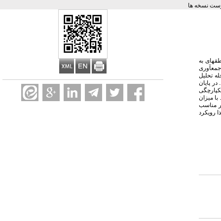
ست نسخه ها
قه­ای به
مع­آوری
ه تحلیل
.
در پایان
شند. از برخورد پیشران‌ها و وضعیت‌های احتمالی 8 سناریو برای یکپارچگی
با میزان
یر مناسب
ا
رویکرد