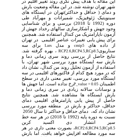
این مقاله با هدف پیش نگری روند تغییر اقلیم در
شهر تهران نوشته شد.
در این مقاله وضعیت بارش
و دمای ( حداقل و حداکثر)تهران در ایستگاه های
سینوپتیک ژئوفیزیک، شمیرانات و مهرآباد طی
دوره (1992 تا 2018) بررسی و برای شناسایی
وجود جهش و آشکارسازی سالهای رخداد جهش از
آزمون ناپارامتریک من کندال استفاده شد. همچنین
برای پیش یابی تغییرات عناصر اقلیمی در تهران
از داده های
و مدل
برای سه
Lars
cmip5
سناریوی
،
بهره گرفته شد.
RCP2.6,RCP4.5,RCp8.5
نتایج حاصل از بررسی روند سری زمانی دما و
بارش سه ایستگاه مورد بررسی شهر تهران، با
استفاده از آزمون تحلیل روند من کندال، نشان داد
که در مورد هیچ کدام از فاکتورهای اقلیمی در سه
ایستگاه مورد بررسی، تغییر معنی داری در سطح
اطمینان
رخ نداده است. اما جهش ها
P_value = 0.05
و نوسانات سالانه زیادی در سری زمانی دما و
بارش ایستگاه ها مشاهده شد. همچنین نتایج
حاصل از پیش یابی پارامترهای اقلیمی دمای
حداقل، حداکثر و بارش در منطقه مورد بررسی
نشان داد که، دمای حداقل و حداکثر تا سال 2050
نسبت به دوره پایه (1992 تا 2018) در هر سه خط
سیر انتشار دی اکسید کربن
، بصورت معنی داری در هر
RCP2.6,RCP4.5,RCp8.5
سه مورد مطالعه افزایش خواهد یافت. اما بارش