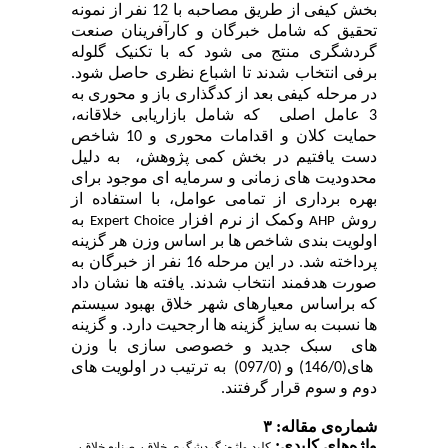
بخش کیفی از طریق مصاحبه با 12 نفر از نمونه
تحقیق که شامل خبرگان و کارآفرینان صنعت
گردشگری منتج می شود که با تکنیک گلوله
برفی انتخاب شدند تا اشباع نظری حاصل شود.
در مرحله کیفی بعد از کدگذاری باز و محوری به
3 عامل اصلی که شامل بازاریابی خلاقانه،
حمایت کلان و اقدامات محوری و 10 شاخص
دست یافتیم در بخش کمی
پژوهش، به دلیل
محدودیت های زمانی و سرمایه ای موجود برای
بهره برداری از تمامی عوامل، با استفاده از
روش
وکمک از نرم افزار
به
Expert Choice
AHP
اولویت بندی شاخص ها بر اساس وزن هر گزینه
پرداخته شد. در این مرحله 16 نفر از خبرگان به
صورت هدفمند انتخاب شدند. یافته ها نشان داد
که براساس معیارهای شهر خلاق بهبود سیستم
ها نسبت به سایز گزینه ها ارجحیت دارد. و گزینه
های سبک جدید و خصوصی سازی با وزن
های(146/0) و (097/0) به ترتیب در اولویت های
دوم و سوم قرار گرفتند.
شماره‌ی مقاله: ۳
واژه‌های کلیدی:
،
،
کلید واژه: گردشگری خلاق
صنایع خلاق