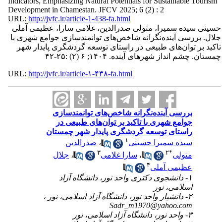
Indicators, Emphasizing Natural Potentials for Sustainable Tourism
Development in Chamestan. JFCV 2025; 6 (2) : 2
URL:
http://jvfc.ir/article-1-438-fa.html
حسینی سیده سمیرا، متولی صدرالدین، غلامی سارا، عظیمی آملی
جلال. بررسی آینده‌نگرانه شاخص‌های توانمندسازی جوامع شهری با
تاکید بر توان‌های طبیعی در راستای توسعه گردشگری پایدار شهر
چمستان. چشم انداز شهرهای آینده. ۱۴۰۴; ۶ (۲) :۲۵-۴۲
URL:
http://jvfc.ir/article-۱-۴۳۸-fa.html
بررسی آینده‌نگرانه شاخص‌های توانمندسازی
جوامع شهری با تاکید بر توان‌های طبیعی در
راستای توسعه گردشگری پایدار شهر چمستان
۱
سیده سمیرا حسینی
،
صدرالدین
۳
۲
*
متولی
،
سارا غلامی
،
جلال
۴
عظیمی آملی
۱- دانشجوی دکتری واحد نور، دانشگاه آزاد
اسلامی، نور
۲- دانشیار واحد نور، دانشگاه آزاد اسلامی، نور ،
Sadr_m1970@yahoo.com
۳- واحد نور، دانشگاه آزاد اسلامی، نور