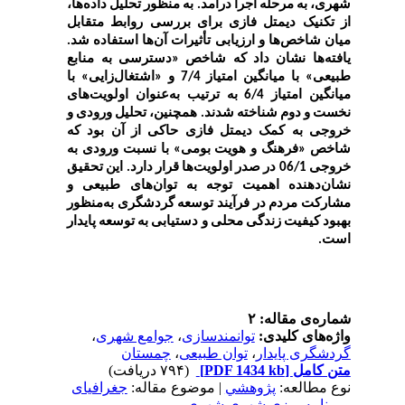
شهری، به مرحله اجرا درآمد. به منظور تحلیل داده‌ها،
از تکنیک دیمتل فازی برای بررسی روابط متقابل
میان شاخص‌ها و ارزیابی تأثیرات آن‌ها استفاده شد.
یافته‌ها نشان داد که شاخص «دسترسی به منابع
طبیعی» با میانگین امتیاز 7/4 و «اشتغال‌زایی» با
میانگین امتیاز 6/4 به ترتیب به‌عنوان اولویت‌های
نخست و دوم شناخته شدند. همچنین، تحلیل ورودی و
خروجی به کمک دیمتل فازی حاکی از آن بود که
شاخص «فرهنگ و هویت بومی» با نسبت ورودی به
خروجی 06/1 در صدر اولویت‌ها قرار دارد. این تحقیق
نشان‌دهنده اهمیت توجه به توان‌های طبیعی و
مشارکت مردم در فرآیند توسعه گردشگری به‌منظور
بهبود کیفیت زندگی محلی و دستیابی به توسعه پایدار
است.
شماره‌ی مقاله: ۲
واژه‌های کلیدی:
توانمندسازی
،
جوامع شهری
،
گردشگری پایدار
،
توان طبیعی
،
چمستان
متن کامل
[PDF 1434 kb]
(۷۹۴ دریافت)
نوع مطالعه:
پژوهشي
| موضوع مقاله:
جغرافیای
و برنامه ریزی شهری شهری