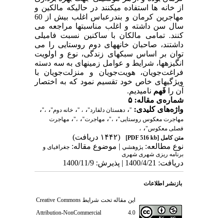
از خانه ها استفاده میکنند در حالیکه مالکین و
مهاجرین کرمان و بندرعباس اغلب بیش از 60
سال سن داشته و اغلب مناسبتها مراجعه می
کنند. تمامی مالکان با ساکنین نسبت فامیلی
داشتند، صاحبان خانه­های دوم روستایی را می
توان بر اساس سبک­های زندگی، نوع و اولویت
انگیزه­ها، شرایط و عوامل زمینه­ای به سه دسته
فراغت‌جویان، هویت‌جویان و منزلت‌جویان با
ویژگی­های خاص خود تقسیم نمود که به اختصار
آن را
فَهم
نامیدیم.
شماره‌ی مقاله: ۵
واژه‌های کلیدی:
،
،
،
،
،
"
دهستان دلفارد"
، "
خانه دوم"
،"
،
،
،
،
مهاجرت معکوس روستایی"
،"
مهاجرت"
،"
مهاجرت
،
فصلی معکوس"
،
(۱۴۴۲ دریافت)
متن کامل
[PDF 516 kb]
نوع مطالعه:
| موضوع مقاله:
پژوهشي
جغرافیای و
برنامه ریزی شهری شهری
دریافت: 1400/4/21 | پذیرش: 1400/11/9
بازنشر اطلاعات
این مقاله تحت شرایط
Creative Commons
Attribution-NonCommercial 4.0