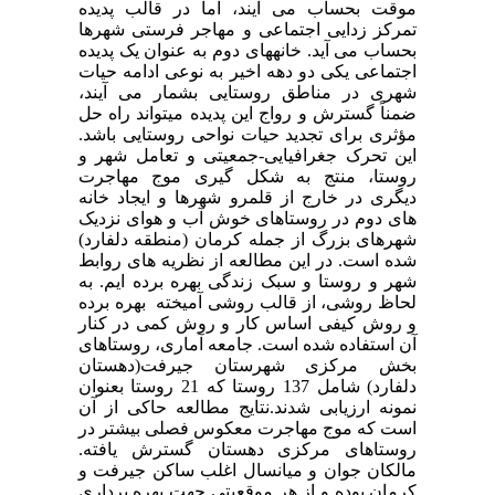
موقت بحساب می آیند، اما در قالب پدیده
تمرکز زدایی اجتماعی و مهاجر فرستی شهرها
بحساب می آید. خانه­های دوم به عنوان یک پدیده
اجتماعی یکی دو دهه اخیر به نوعی ادامه حیات
شهری در مناطق روستایی بشمار می آیند،
ضمناً گسترش و رواج این پدیده می­تواند راه حل
مؤثری برای تجدید حیات نواحی روستایی باشد.
این تحرک جغرافیایی-جمعیتی و تعامل شهر و
روستا، منتج به شکل گیری موج مهاجرت
دیگری در خارج از قلمرو شهرها و ایجاد خانه
های دوم در روستاهای خوش آب و هوای نزدیک
شهرهای بزرگ از جمله کرمان (منطقه دلفارد)
شده است. در این مطالعه از نظریه های روابط
شهر و روستا و سبک زندگی بهره برده ایم. به
لحاظ روشی، از قالب روشی آمیخته بهره برده
و روش کیفی اساس کار و روش کمی در کنار
آن استفاده شده است. جامعه آماری، روستاهای
بخش مرکزی شهرستان جیرفت(دهستان
دلفارد) شامل 137 روستا که 21 روستا بعنوان
نمونه ارزیابی شدند.نتایج مطالعه حاکی از آن
است که موج مهاجرت معکوس فصلی بیشتر در
روستاهای مرکزی دهستان گسترش یافته.
مالکان جوان و میانسال اغلب ساکن جیرفت و
کرمان بوده و از هر موقعیتی جهت بهره برداری