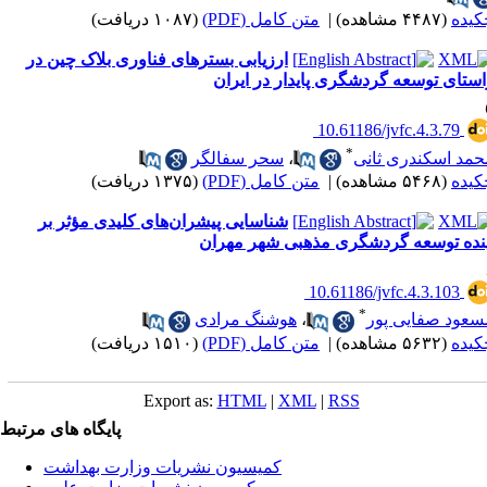
کیده
(۴۴۸۷ مشاهده)
|
متن کامل (PDF)
(۱۰۸۷ دریافت)
ارزیابی بسترهای فناوری بلاک چین در
استای توسعه گردشگری پایدار در ایران
‎ 10.61186/jvfc.4.3.79
*
حمد اسکندری ثانی
،
سحر سفالگر
کیده
(۵۴۶۸ مشاهده)
|
متن کامل (PDF)
(۱۳۷۵ دریافت)
شناسایی پیشران‌های کلیدی مؤثر بر
ینده توسعه گردشگری مذهبی شهر مهران
‎ 10.61186/jvfc.4.3.103
*
سعود صفایی پور
،
هوشنگ مرادی
کیده
(۵۶۳۲ مشاهده)
|
متن کامل (PDF)
(۱۵۱۰ دریافت)
Export as:
HTML
|
XML
|
RSS
پایگاه های مرتبط
کمیسیون نشریات وزارت بهداشت