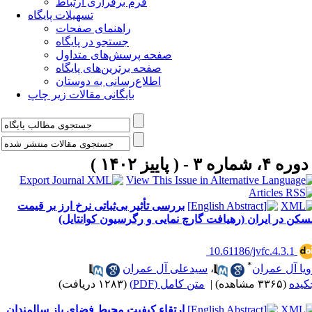
فرم برقراری ارتباط
تسهیلات پایگاه
راهنمای صفحات
جستجو در پایگاه
صفحه پرسش‌های متداول
صفحه برترین‌های پایگاه
اطلاع‌رسانی به دوستان
بایگانی مقالات زیر چاپ
دوره ۴، شماره ۳ - ( پاییز ۱۴۰۲ )
بررسی تأثیر بی‌ثباتی نرخ ارز بر قیمت
سکن در ایران (رهیافت گارچ نمایی و رگرسیون کوانتایل)
‎ 10.61186/jvfc.4.3.1
*
ویا آل عمران
،
سیدعلی آل عمران
کیده
(۳۳۶۵ مشاهده)
|
متن کامل (PDF)
(۱۲۸۳ دریافت)
ارتقاء کیفیت محیط فضای باز سالمندان