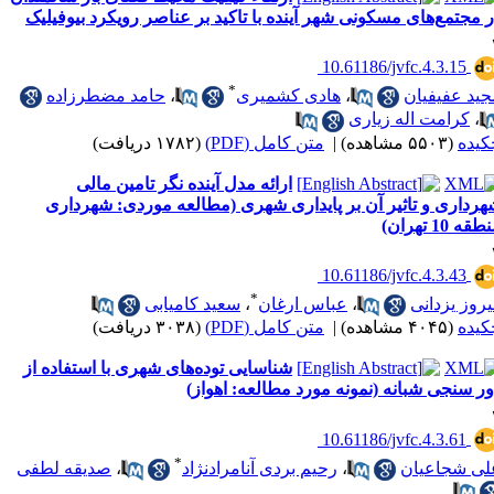
 مجتمع‌های مسکونی شهر آینده با تاکید بر عناصر رویکرد بیوفیلیک
‎ 10.61186/jvfc.4.3.15
*
جید عفیفیان
،
هادی کشمیری
،
حامد مضطرزاده
،
کرامت اله زیاری
کیده
(۵۵۰۳ مشاهده)
|
متن کامل (PDF)
(۱۷۸۲ دریافت)
ارائه مدل آینده نگر تامین مالی
هرداری و تاثیر آن بر پایداری شهری (مطالعه موردی: شهرداری
قه 10 تهران)
‎ 10.61186/jvfc.4.3.43
*
روز یزدانی
،
عباس ارغان
،
سعید کامیابی
کیده
(۴۰۴۵ مشاهده)
|
متن کامل (PDF)
(۳۰۳۸ دریافت)
شناسایی توده‌‌های شهری با استفاده از
ر سنجی شبانه (نمونه مورد مطالعه: اهواز)
‎ 10.61186/jvfc.4.3.61
*
لی شجاعیان
،
رحیم بردی آنامرادنژاد
،
صدیقه لطفی