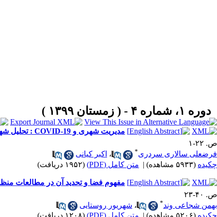
دوره ۱، شماره ۴ - ( زمستان ۱۳۹۹ )
مدیریت شهری و COVID-19 : تحلیل شهر سالم در شهر مرزی زابل و شهر صنعتی عسلویه
ص. ۲۲-۱
*
فرضعلی سالاری سردری
،
اکبر کیانی
چکیده
(۵۹۳۳ مشاهده)
|
متن کامل (PDF)
(۱۹۵۲ دریافت)
مفهوم فضا و تحدید آن در مطالعات منظر
ص. ۴۰-۲۳
*
بهمن شجاعی وند
،
شهریور روستایی
چکیده
(۵۲۰۶ مشاهده)
|
متن کامل (PDF)
(۱۲۰۸ دریافت)