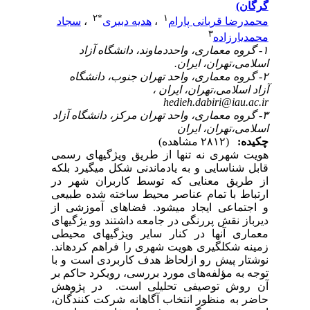
گرگان)
۲
*
۱
محمدرضا قربانی پارام
،
هدیه دبیری
،
سجاد
۳
محمدیارزاده
۱- گروه معماری، واحددماوند، دانشگاه آزاد
اسلامی،تهران، ایران.
۲- گروه معماری، واحد تهران جنوب، دانشگاه
آزاد اسلامی،تهران، ایران ،
hedieh.dabiri@iau.ac.ir
۳- گروه معماری، واحد تهران مرکز، دانشگاه آزاد
اسلامی،تهران، ایران
چکیده:
(۲۸۱۲ مشاهده)
هویت شهری نه تنها از طریق ویژگیهای رسمی
قابل شناسایی و به یادماندنی شکل می­گیرد بلکه
از طریق معنایی که توسط کاربران شهر در
ارتباط با تمام عناصر محیط ساخته شده طبیعی
و اجتماعی ایجاد می­شود. فضاهای آموزشی از
دیرباز نقش پررنگی در جامعه داشتند وو یژگی­های
معماری آنها در کنار سایر ویژگی­های محیطی
زمینه شکل­گیری هویت شهری را فراهم کرده­اند.
نوشتار پیش رو ازلحاظ هدف کاربردی است و با
توجه به مؤلفه
های مورد بررسی، رویکرد حاکم بر
آن روش توصیفی تحلیلی است.
در پژوهش
حاضر به منظور انتخاب آگاهانه شرکت کنندگان،