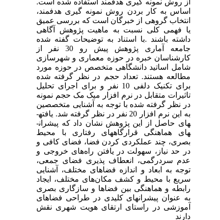
از روش نمونه گیری هدفمند استفاده شده است.
اساس به کار بردن روش نمونه گیری هدفمند،
انتخاب گروهی از خبرگان است که بررسی عمیق
یا فهمی کلی نسبت به ماهیت پژوهش آگاهی
داشته باشند .با استناد به توضیحات گفته شده
جامعه آماری پژوهش پیش رو
30
نفر از
کارشناسان خبره در حوزه معماری و شهرسازی
شامل اساتید دانشگاهی متخصص در حوزه مورد
مطالعه هستند. تعداد حجم در نظر گرفته شده
برای تکنیک دلفی 10 نفر و برای اجرای تحلیل
تاثیرات متقابل در نرم افزار میک مک حجم نمونه
در نظر گرفته شده با توجه به آشنایی متخصصین
به این نرم افزار 20 نفر در نظر گرفته شد. یافته­
های حاصل از این پژوهش نشان داد که پیشران­
های هماهنگی قرارگاههای رفتاری با محیط
بصری، چند عملکردی کردن فضا، فضای کافی و
در حد نیاز، سهولت در یافتن راه
های خروجی و
عدم سردرگمی، انعطاف پذیری فضای جمعی،
توجه به ابعاد و اندازه فضاهای مختلف، آشنایی
سریع با محیط و کشف مکان
های مختلف، ایجاد
رابطه و هماهنگی بین فضاها و سازگاری بصری
به عنوان پیشران­های کلیدی
در طراحی فضاهای
آموزشی در راستای ارتقای هویت شهری نقش
دارند