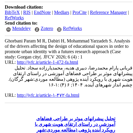
Download citation:
BibTeX
|
RIS
|
EndNote
|
Medlars
|
ProCite
|
Reference Manager
|
RefWorks
Send citation to:
Mendeley
Zotero
RefWorks
Ghorbani Param M R, Dabiri H, Mohammad Yarzadeh S. Analysis
of the drivers affecting the design of educational spaces in order to
promote urban identity with a futures research approach (Case
study: Gorgan city(. JFCV 2026; 6 (4) : 1
URL:
http://jvfc.ir/article-1-472-fa.html
قربانی پارام محمدرضا، دبیری هدیه، محمدیارزاده سجاد. تحلیل
پیشرانهای موثر بر طراحی فضاهای آموزشی در راستای ارتقای
هویت شهری با رویکرد آینده پژوهی (مطالعه موردی:شهر گرگان).
چشم انداز شهرهای آینده. ۱۴۰۴; ۶ (۴) :۱-۱۶
URL:
http://jvfc.ir/article-۱-۴۷۲-fa.html
تحلیل پیشرانهای موثر بر طراحی فضاهای
آموزشی در راستای ارتقای هویت شهری با
رویکرد آینده پژوهی (مطالعه موردی:شهر