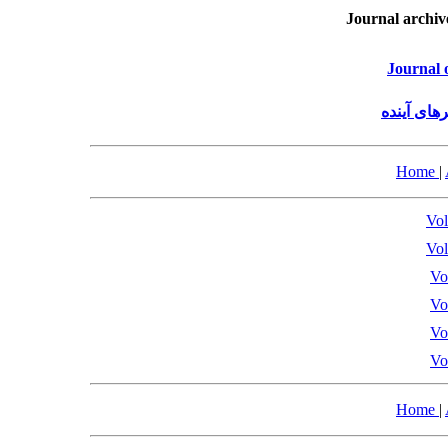
Journal archiv
Journal o
های آینده
Home
|
Vol
Vol
Vo
Vo
Vo
Vo
Home
|