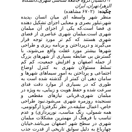
۳- دانشیار،گروه جامعه شناسی شهری،دانشگاه
الزهرا،تهران، ایران
چکیده:
(۶۷۰۲ مشاهده)
منظر شهر واسطه ای میان انسان ،پدیده
شهر،تبلور بصری و معنایی اجزای تشکیل دهنده
ی فضا است.که یکی از اجزای آن مبلمان
شهری است.مبلمان شهری عناصری از فضای
شهری هستند که کم تر مورد توجه قرار
می‌گیرند و درپرداختن و برنامه ریزی و طراحی
شهرها بیشتر مورد غفلت واقع می‌شوند، با
گسترش بی ضابطه بسیاری از شهرهای بزرگ
از جمله اصفهان و افزایش جمعیت، کم کم
تسلط مسئولان شهری به کنترل اوضاع
اجتماعی و پرداختن به امور سیماهای شهرها و
سامان دهی آن کمتر از گذشته شده است به
طوری که در بسیاری از موارد دقت فدای
سرعت شده و حفظ هویت و زیبایی، به ویژه در
مبلمان شهری،قربانی نیازهای مقطعی و
نسنجیده روزمره شهری می‌شود.نبود طراحی
خاص، اعمال سلیقه،در نظر نگرفتن( ارگونومی،
همه شمولی، رنگ مناسب، نورپردازی) و عدم
تناسب با فرهنگ از مهمترین مشکلات مبلمان
شهری در سطح شهر اصفهان می‌باشد.خیابان
چهارباغ به دلیل سوابق تاریخی از قدرت جذب