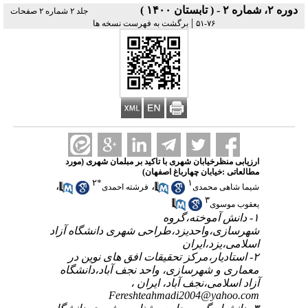
دوره ۲، شماره ۲ - ( تابستان ۱۴۰۰ )
جلد ۲ شماره ۲ صفحات
|
۷۶-۵۱
برگشت به فهرست نسخه ها
ارزیابی منظرخیابان شهری با تاکید بر مبلمان شهری (مورد
مطالعاتی :خیابان چهارباغ اصفهان)
۲
*
۱
،
،
شیما شاهی محمدی
فرشته احمدی
۳
یعقوب موسوی
۱- دانش آموخته،گروه
شهرسازی،واحدیزد،طراحی شهری دانشگاه آزاد
اسلامی،یزد،ایران
۲- استادیار،مرکز تحقیقات افق های نوین در
معماری و شهرسازی، واحد نجف آباد،دانشگاه
آزاد اسلامی،نجف آباد، ایران ،
Fereshteahmadi2004@yahoo.com