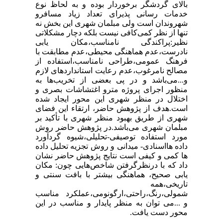
بالای گردشگر برخوردار بوده و به لحاظ نوع
خدمات رسانی پذیرای تعداد زیاد مسافرو
شهروندان است ولی مبلمان شهری این بخش نه
تنها از نظر کمی‌کافی نیست بلکه دچار مشکلاتی
نظیر:پراکندگی نامناسب،مکان یابی
نادرست،عدم هماهنگی محیطی،عدم مطابقت با
فرهنگ عمومی‌،طراحی نامناسب‌،استفاده از
مصالح نامرغوب‌،عدم رعایت استانداردهای لازم
و...می‌باشد و در پی بعضی از تخریب‌ها به
منظور اجرای پروژه مترو اغتشاشات بصری و
اختلال در منظر شهری این محور ایجاد شده
است.هدف از پژوهش حاضر، ارتقاء این فضای
شهری از طریق بهبود منظر شهری با تأکید بر
مبلمان شهری می‌باشد.در پژوهش حاضر روش
مورد استفاده توصیفی-تحلیلی،شیوه گردآورد
داده هااسنادی- میدانی و روش تجزیه تحلیل داده
ها کمی و کیفی است نتایج پژوهش حاضر نشان
داد که با درنظرگرفتن شاخص‌هایی چون: مکان
یابی صحیح، هماهنگی بیشتر با بافت سنتی و
تاریخی،همه
شمولی،رنگ،‌راحتی‌،ارگونومی،عملکرد مناسب
و ...می توان به منظر پایدار و مناسب در این
محور دست یافت
.