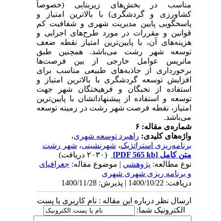
مناسب در بخش
های زیربنایی (خصوصاً
کشاورزی و گردشگری) با بالاترین امتیاز و
پاسخگویی پایین مدیریت شهری و شفافیت کم
قوانین و مقررات در مورد طرح
های اجرایی و
هزینه
های آن، با پایین
ترین امتیاز نقطه ضعف
توسعه شهر رشت می
باشد. همچنین طبق
ماتریس عوامل خارجی از بین فرصت
ها
برخورداری از جاذبه
های طبیعی مناسب برای
افزایش توسعه گردشگری با بالاترین امتیاز و
استفاده از نخبگان و فرهیختگان شهر جهت
توسعه و استفاده از پیشنهاداتشان با پایین
ترین
امتیاز، نقطه فرصت شهر رشت در زمینه توسعه
می
باشد.
شماره‌ی مقاله: ۶
واژه‌های کلیدی:
راهبرد توسعه شهری
،
برنامه‌ریزی استراتژیک
،
شهرنشینی
،
شهر رشت
متن کامل
[PDF 565 kb]
(۲۰۳۰ دریافت)
نوع مطالعه:
پژوهشي
| موضوع مقاله:
جغرافیای
و برنامه ریزی شهری شهری
دریافت: 1400/10/22 | پذیرش: 1400/11/28
ارسال نظر درباره این مقاله : نام کاربری یا پست
الکترونیک شما: