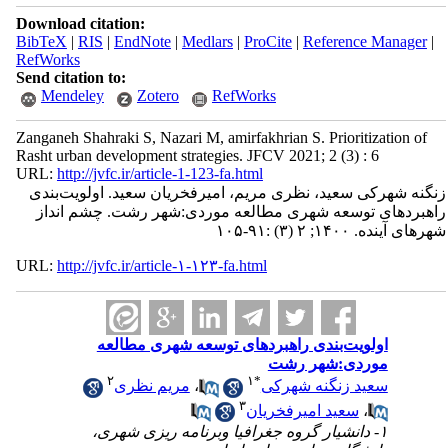
Download citation:
BibTeX
|
RIS
|
EndNote
|
Medlars
|
ProCite
|
Reference Manager
|
RefWorks
Send citation to:
Mendeley
Zotero
RefWorks
Zanganeh Shahraki S, Nazari M, amirfakhrian S. Prioritization of
Rasht urban development strategies. JFCV 2021; 2 (3) : 6
URL:
http://jvfc.ir/article-1-123-fa.html
زنگنه شهرکی سعید، نظری مریم، امیرفخریان سعید. اولویت‌بندی
راهبردهای توسعه شهری مطالعه موردی:شهر رشت. چشم انداز
شهرهای آینده. ۱۴۰۰; ۲ (۳) :۹۱-۱۰۵
URL:
http://jvfc.ir/article-۱-۱۲۳-fa.html
اولویت‌بندی راهبردهای توسعه شهری مطالعه
موردی:شهر رشت
۲
۱
*
سعید زنگنه شهرکی
،
مریم نظری
۳
،
سعید امیرفخریان
۱- دانشیار گروه جغرافیا وبرنامه ریزی شهری،