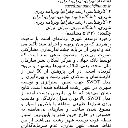
دانشگاه تهران، تهران، ایران ،
saeed.zanganeh@ut.ac.ir
۲- کارشناسی ارشد جغرافیا وبرنامه ریزی
شهری، دانشگاه شهید بهشتی، تهران، ایران
۳- کارشناسی ارشد جغرافیا وبرنامه ریزی
شهری، دانشگاه تهران، تهران، ایران
چکیده:
(۵۹۴۴ مشاهده)
راهبرد توسعه شهری برنامه
ای است با ماهیت
راهبردی که توأمان برتهیه و اجرای سند تأکید می
کند و تدوین آن بر پایه چشم
اندازسازی مشارکتی
صورت می
پذیرد. مقصود، نوعی سند است که
توسط بانک جهانی و مرکز اسکان بشر سازمان
ملل متحد، یعنی ائتلاف شهرها پیشنهاد و ترویج
گردیده است. در این پژوهش از 50 نفر از
کارشناسان و ساکنان شهر رشت با بهره
گیری از
مدل
SWOT
جهت تعیین استراتژی و توسعه
شهری در شهر رشت استفاده شده است. نتایج
نشان می
دهد که طبق ماتریس بدست آمده از
مدل
SWOT
، بالا بودن میزان بارندگی و مناسب
بودن شرایط طبیعی منطقه با بالاترین امتیاز و
ممنوع شدن ساخت و سازهای بی
ضابطه به
خصوص در خارج حریم شهر با پایین
ترین امتیاز
نقطه قوت توسعه شهر رشت می
باشد. از بین
نقاط ضعف شهر ساری، عدم سرمایه
گذاری