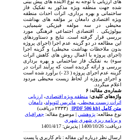
های ارزیابی با توجه به نوع آلاینده های پیش بینی
شده جهت منطقه ویژه مذکور به تفکیک فاز
ساختمانی و بهره برداری، اثرات احداث منطقه
ویژه اقتصادی دامغان بر مؤلفه های بهداشت
محیطی در سه مولفه فیزیکی شیمیایی،
بیولوژیکی . اقتصادی اجتماعی فرهنگی مورد
بررسی قرار گرفته است. نتایج و دستاوردهای
این مطالعه در دو گزینه عدم اجرا (اجرای پروژه
بدون ملاحظات بهداشت محیطی) و گزینه اجرا
(اجرای پروژه با اعمال روش های کاهش اثرات
سوء) به تفکیک فاز ساختمانی و بهره برداری
بررسی و ارائه گردیده است که برآیند اثرات در
گزینه عدم اجرای پروژه ( 23 -) برآورد شده است
و اجرای پروژه از لحاظ زیست محیطی مردود
اعلام می­گردد.
شماره‌ی مقاله: ۶
واژه‌های کلیدی:
منطقه ویژه اقتصادی
،
ارزیابی
اثرات زیست محیطی
،
ماتریس لئوپولد
،
دامغان
متن کامل
[PDF 506 kb]
(۲۳۳۳ دریافت)
نوع مطالعه:
پژوهشي
| موضوع مقاله:
جغرافیای
و برنامه ریزی شهری شهری
دریافت: 1400/10/26 | پذیرش: 1401/4/17
ارسال نظر درباره این مقاله : نام کاربری یا پست