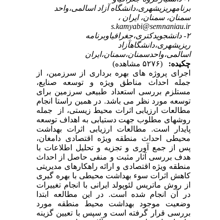
برنامهریزیشهری،دانشگاه آزاد اسالمی،واحد
سمنان، سمنان، ایران ،
s.kamyabi@semnaniau.ir
۲- دانشجویدکتری،جغرافیاوبرنامه
ریزیشهری،دانشگاهآزاد
اسالمی،واحدسمنان،سمنان،ایران
چکیده:
(۵۲۷۶ مشاهده)
اجرای پروژه های بهره برداری از سرزمین، از
جمله احداث مناطق ویژه و توسعه صنایع،
مستلزم بررسی استعداد طبیعی سرزمین برای
توسعه مورد نظر می باشد. در همین راستا انجام
مطالعات ارزیابی اثرات محیط زیستی، از جمله
روش­های مطلوب جهت دستیابی به اهداف توسعه
پایدار است. مطالعات ارزیابی اثرات بهداشت
محیطی احداث منطقه ویژه اقتصادی دامغان،
پس از جمع آوری و تجزیه و تحلیل اطلاعات با
هدف بررسی آثار مثبت و منفی حاصل از احداث
منطقه ویژه اقتصادی و ارائه راهکارهای مدیریتی
کاهش اثرات سوء بهداشت محیطی با بهره گیری
از روش ماتریس لئوپولد ایرانی با انجام تغییرات
در آن انجام شده است. در این مطالعه ابتدا
وضعیت موجود بهداشت محیط منطقه مورد
بررسی قرار گرفته است و سپس با تعیین گزینه