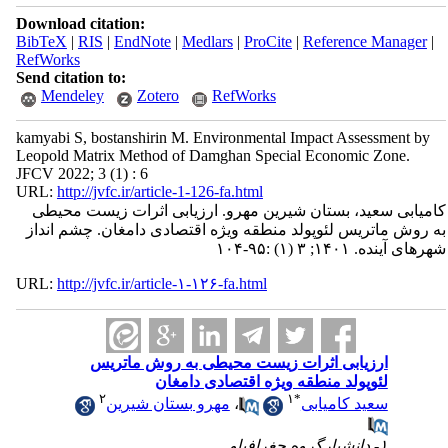
Download citation:
BibTeX
|
RIS
|
EndNote
|
Medlars
|
ProCite
|
Reference Manager
|
RefWorks
Send citation to:
Mendeley
Zotero
RefWorks
kamyabi S, bostanshirin M. Environmental Impact Assessment by
Leopold Matrix Method of Damghan Special Economic Zone.
JFCV 2022; 3 (1) : 6
URL:
http://jvfc.ir/article-1-126-fa.html
کامیابی سعید، بستان شیرین مهرو. ارزیابی اثرات زیست محیطی
به روش ماتریس لئوپولد منطقه ویژه اقتصادی دامغان. چشم انداز
شهرهای آینده. ۱۴۰۱; ۳ (۱) :۹۵-۱۰۴
URL:
http://jvfc.ir/article-۱-۱۲۶-fa.html
ارزیابی اثرات زیست محیطی به روش ماتریس
لئوپولد منطقه ویژه اقتصادی دامغان
۲
۱
*
سعید کامیابی
،
مهرو بستان شیرین
۱- دانشیارگروه جغرافیاو