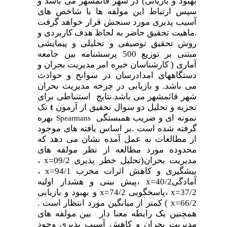
بهبود و بازیابی) در شهر قائمشهر می باشد و
سپس ارتباط این مولفه ها با شاخص های
آسیب پذیری مورد سنجش قرار خواهد گرفت
.ماهیت تحقیق حاضر به لحاظ هدف کاربردی و
روش تحقیق توصیفی و تحلیلی و پیمایشی
مبتنی بر توزیع 500 پرسشنامه بین جامعه
آماری ( کارشناسان خبره امر مدیریت بحران و
دستگاههای امدادرسان در سوانح و حوادث
می باشد. و بازیابی در چرخه مدیریت بحران
شهر قائمشهر می باشد.نتایج استنباطی برای
تجزیه و تحلیل دو سوال تحقیق از آزمون
t
تک
نمونه ای و ضریب همبستگی
بهره
Spearmans
گرفته شده است .بر اساس یافته های موجود
از مطالعات به عمل آمده نشان می دهد که
محدوده مورد مطالعه از نظر مولفه های
مدیریت بحران(تحلیل خطر پذیری
09/2=
x
،
پیشگیری و کاهش اثرات مخرب
94/1=
x
،
آمادگی
40/2=
x
،پیش بینی و هشدار اولیه
37/2=
x
،پاسخگویی
74/2=
x
و بهبود و بازیابی
66/2=
x
) کمتر از میانگین مورد انتظار است .
همچنین یک رابطه معنا دار بین مولفه های
مدیریت بحران و کاهش آسیب پذیری وجود