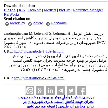
Download citation:
BibTeX
|
RIS
|
EndNote
|
Medlars
|
ProCite
|
Reference Manager
|
RefWorks
Send citation to:
Mendeley
Zotero
RefWorks
zandmoghadam M, behvandi S, behrouzi H. بررسی نقش عوامل
موثر بر بهبود چرخه مدیریت بحران در جهت کاهش آسیب پذیری
شهروندان در برابراطرات طبیعی (نمونه ای :شهر قائمشهر). JFCV
2022; 3 (1) : 4
URL:
http://jvfc.ir/article-1-139-fa.html
زندمقدم محمدرضا، بهوندی سارا، بهروزی حمزه. بررسی نقش
عوامل موثر بر بهبود چرخه مدیریت بحران جهت کاهش آسیب
پذیری شهروندان در برابر مخاطرات طبیعی ( نمونه موردی :شهر
قائمشهر). چشم انداز شهرهای آینده. ۱۴۰۱; ۳ (۱) :۵۷-۷۵
URL:
http://jvfc.ir/article-۱-۱۳۹-fa.html
بررسی نقش عوامل موثر بر بهبود چرخه مدیریت
بحران جهت کاهش آسیب پذیری شهروندان در
برابر مخاطرات طبیعی ( نمونه موردی :شهر