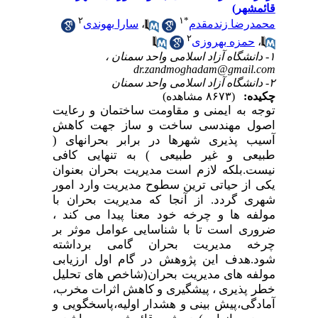
قائمشهر)
۲
۱
*
محمدرضا زندمقدم
،
سارا بهوندی
۲
،
حمزه بهروزی
۱- دانشگاه آزاد اسلامی واحد سمنان ،
dr.zandmoghadam@gmail.com
۲- دانشگاه آزاد اسلامی واحد سمنان
چکیده:
(۸۶۷۳ مشاهده)
توجه به ایمنی و مقاومت ساختمان و رعایت
اصول مهندسی ساخت و ساز جهت کاهش
آسیب پذیری شهرها در برابر بحرانهای (
طبیعی و غیر طبیعی ) به تنهایی کافی
نیست.بلکه لازم است مدیریت بحران بعنوان
یکی از حیاتی ترین سطوح مدیریت وارد امور
شهری گردد. از آنجا که مدیریت بحران با
مولفه ها و چرخه خود معنا پیدا می کند ،
ضروری است تا با شناسایی عوامل موثر بر
چرخه مدیریت بحران گامی برداشته
شود.هدف این پژوهش در گام اول ارزیابی
مولفه های مدیریت بحران(‌شاخص های تحلیل
خطر پذیری ، پیشگیری و کاهش اثرات مخرب،
آمادگی،پیش بینی و هشدار اولیه،پاسخگویی و