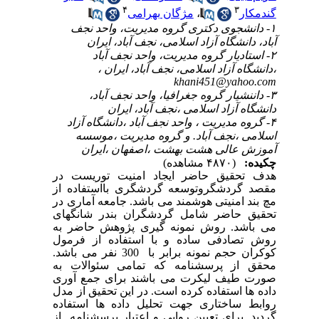
۴
۳
گندمکار
،
مژگان بهرامی
۱- دانشجوی دکتری گروه مدیریت، واحد نجف
آباد، دانشگاه آزاد اسلامی، نجف آباد، ایران
۲- استادیار گروه مدیریت، واحد نجف آباد
،دانشگاه آزاد اسلامی، نجف آباد، ایران ،
khani451@yahoo.com
۳- داننشیار گروه جغرافیا، واحد نجف آباد،
دانشگاه آزاد اسلامی ،نجف آباد، ایران
۴- گروه مدیریت ، واحد نجف آباد ،دانشگاه آزاد
اسلامی ،نجف آباد. و گروه مدیریت ،موسسه
آموزش عالی هشت بهشت ،اصفهان ،ایران
چکیده:
(۴۸۷۰ مشاهده)
هدف تحقیق حاضر ایجاد امنیت توریست در
مقصد گردشگروتوسعه گردشگری بااستفاده از
مچ بند امنیتی هوشمند می باشد. جامعه آماری در
تحقیق حاضر شامل گردشگران بندر شانگهای
می باشد. روش نمونه گیری پژوهش حاضر به
روش تصادفی ساده و با استفاده از فرمول
کوکران حجم نمونه برابر با 300 نفر می باشد
.
محقق از پرسشنامه که تمامی سئوالات به
صورت طیف لیکرت می باشند برای جمع آوری
داده ها استفاده کرده است. در این تحقیق از مدل
روابط ساختاری جهت تحلیل داده ها استفاده
گردید. برای تعیین روایی و اعتبار پرسشنامه از