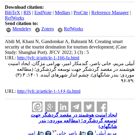
Download citation:
BibTeX
|
RIS
|
EndNote
|
Medlars
|
ProCite
|
Reference Manager
|
RefWorks
Send citation to:
Mendeley
Zotero
RefWorks
Abili M, Khani N, Gandomkar A, Bahrami M. Creating smart
security at the tourist destination for tourism development; (Case
Study: Shanghai Port). JFCV 2022; 3 (3) : 5
URL:
http://jvfc.ir/article-1-166-fa.html
آبیلی مریم، خانی ناصر، گندمکار امیر، بهرامی مژگان. ایجاد امنیت
هوشمند در مقصد گردشگر جهت توسعه گردشگری؛ (مطالعه
موردی: بندر شانگهای). چشم انداز شهرهای آینده. ۱۴۰۱; ۳ (۳)
:۷۹-۹۶
URL:
http://jvfc.ir/article-۱-۱۶۶-fa.html
ایجاد امنیت هوشمند در مقصد گردشگر جهت
توسعه گردشگری؛ (مطالعه موردی: بندر
شانگهای)
۲
*
۱
مریم آبیلی
،
ناصر خانی
،
امیر