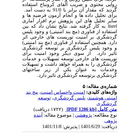
روایی محتوی و ضریب آلفای کرونباخ استفاده
گردید که مقدار آن برابر با 91/0 به دست آمد.
برای تحلیل داده ها و انجام آزمون فرضیه ها و
سایر تحلیل های این پژوهش نرم افزار آماری
lisrel
به کار گرفته شد. نتایج نشان داد که بین
استفاده از فناوری (مچ بند امنیتی) و وجود پلیس
گردشگری بر امنیت توریست های خارجی اثر
دارد. همچنین استفاده از فناوری (مچ بند امنیتی)
و وجود پلیس گردشگری بر توسعه گردشگری
تاثیر دارد. از سوی دیگر وجود امنیت برای
توریست های خارجی توسعه تسهیلات و خدمات
گردشگری را به همراه خواهد داشت و تسهیلات
وخدمات به عنوان یکی از زیر ساختهای
.
گردشگری برتوسعه گردشگری تاثیر دارد
شماره‌ی مقاله: ۵
واژه‌های کلیدی:
امنیت واحساس امنیت
،
مچ بند
امنیتی هوشمند
،
پلیس گردشگری
،
توسعه
گردشگری
متن کامل
[PDF 1286 kb]
(۱۷۲۲ دریافت)
نوع مطالعه:
پژوهشي
| موضوع مقاله:
آینده
پژوهی
دریافت: 1401/6/29 | پذیرش: 1401/11/8