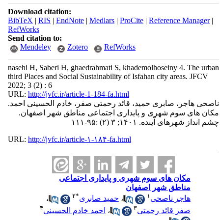
Download citation:
BibTeX
|
RIS
|
EndNote
|
Medlars
|
ProCite
|
Reference Manager
|
RefWorks
Send citation to:
Mendeley
Zotero
RefWorks
nasehi H, Saberi H, ghaedrahmati S, khademolhoseiny 4. The urban
third Places and Social Sustainability of Isfahan city areas. JFCV
2022; 3 (2) : 6
URL:
http://jvfc.ir/article-1-184-fa.html
ناصحی هاجر، صابری حمید، قائد رحمتی صفر، خادم الحسینی احمد.
مکان های سوم شهری و پایداری اجتماعی مناطق شهر اصفهان.
چشم انداز شهرهای آینده. ۱۴۰۱; ۳ (۲) :۹۵-۱۱۱
URL:
http://jvfc.ir/article-۱-۱۸۴-fa.html
مکان های سوم شهری و پایداری اجتماعی
مناطق شهر اصفهان
۲
*
۱
هاجر ناصحی
،
حمید صابری
،
۴
۳
صفر قائد رحمتی
،
احمد خادم الحسینی