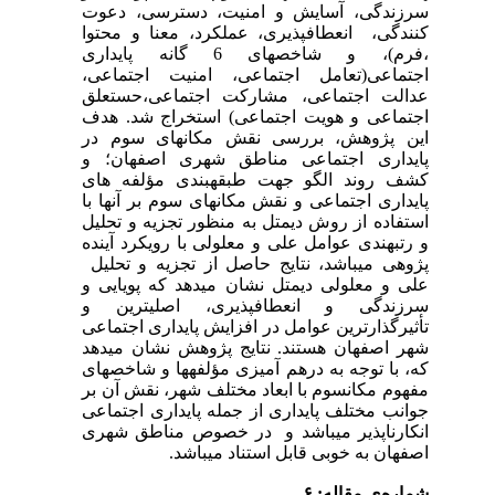
سرزندگی، آسایش و امنیت، دسترسی، دعوت
کنندگی، انعطاف
پذیری، عملکرد، معنا و محتوا
،فرم)، و شاخص
های 6 گانه پایداری
اجتماعی(تعامل اجتماعی، امنیت اجتماعی،
عدالت اجتماعی، مشارکت اجتماعی،حس
تعلق
اجتماعی و هویت اجتماعی) استخراج شد. هدف
این پژوهش، بررسی نقش مکان
های سوم در
پایداری اجتماعی مناطق شهری اصفهان؛ و
کشف روند الگو جهت طبقه
بندی مؤلفه
های
پایداری اجتماعی و نقش مکان
های سوم بر آن
ها با
استفاده از روش دیمتل به منظور تجزیه و تحلیل
و رتبه
ندی عوامل علی و معلولی با رویکرد آینده
پژوهی می­باشد، نتایج حاصل از تجزیه و تحلیل
علی و معلولی دیمتل نشان می
دهد که پویایی و
سرزندگی و انعطاف
پذیری، اصلی
ترین و
تأثیرگذارترین عوامل در افزایش پایداری اجتماعی
شهر اصفهان هستند. نتایج پژوهش نشان می
دهد
که، با توجه به درهم آمیزی مؤلفه
ها و شاخص
های
مفهوم مکان
سوم با ابعاد مختلف شهر، نقش آن بر
جوانب مختلف پایداری از جمله پایداری اجتماعی
انکارناپذیر می
باشد و در خصوص مناطق شهری
اصفهان به خوبی قابل استناد می
باشد.
شماره‌ی مقاله: ۶