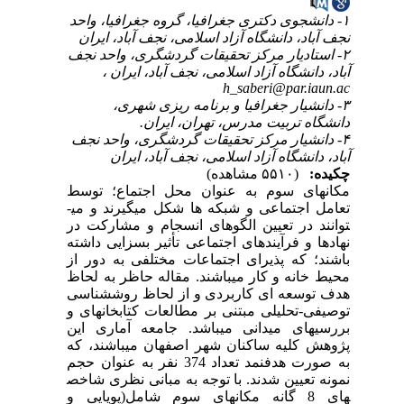
۱- دانشجوی دکتری جغرافیا، گروه جغرافیا، واحد
نجف آباد، دانشگاه آزاد اسلامی، نجف آباد، ایران
۲- استادیار مرکز تحقیقات گردشگری، واحد نجف
آباد، دانشگاه آزاد اسلامی، نجف آباد، ایران ،
h_saberi@par.iaun.ac
۳- دانشیار جغرافیا و برنامه ریزی شهری،
دانشگاه تربیت مدرس، تهران، ایران.
۴- دانشیار مرکز تحقیقات گردشگری، واحد نجف
آباد، دانشگاه آزاد اسلامی، نجف آباد، ایران
چکیده:
(۵۵۱۰ مشاهده)
مکان­های سوم به عنوان محل اجتماع؛ توسط
تعامل اجتماعی و شبکه ­ها شکل می­گیرند و می­
توانند در تعیین الگوهای انسجام و مشارکت در
نهادها و فرآیندهای اجتماعی تأثیر بسزایی داشته
باشند؛ که پذیرای اجتماعات مختلفی به دور از
محیط خانه و کار می
باشند. مقاله حاظر به لحاظ
هدف توسعه
ای کاربردی و از لحاظ روش
شناسی
توصیفی-تحلیلی مبتنی بر مطالعات کتابخانه
ای و
بررسی
های میدانی می­باشد. جامعه آماری این
پژوهش کلیه ساکنان شهر اصفهان می­باشند، که
به صورت هدفنمد تعداد 374 نفر به عنوان حجم
نمونه تعیین شدند. با توجه به مبانی نظری شاخص
های 8 گانه مکان
های سوم شامل(پویایی و