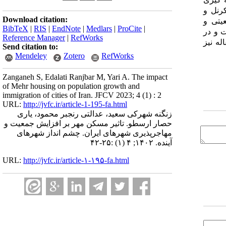
ح مختلف استانی (31 استان) و نمونه گیری
کرنل و
Download citation:
یتی و
BibTeX
|
RIS
|
EndNote
|
Medlars
|
ProCite
|
 و در
Reference Manager
|
RefWorks
له نیز
Send citation to:
Mendeley
Zotero
RefWorks
Zanganeh S, Edalati Ranjbar M, Yari A. The impact
of Mehr housing on population growth and
immigration of cities of Iran. JFCV 2023; 4 (1) : 2
URL:
http://jvfc.ir/article-1-195-fa.html
زنگنه شهرکی سعید، عدالتی رنجبر محمود، یاری
حصار ارسطو. تاثیر مسکن مهر بر افزایش جمعیت و
مهاجرپذیری شهرهای ایران. چشم انداز شهرهای
آینده. ۱۴۰۲; ۴ (۱) :۲۵-۴۲
URL:
http://jvfc.ir/article-۱-۱۹۵-fa.html