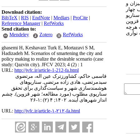
 میزان و
ف چهار
Download citation:
سناریو
BibTeX
|
RIS
|
EndNote
|
Medlars
|
ProCite
|
 قزوین
Reference Manager
|
RefWorks
 هرچه
Send citation to:
 نوآری
Mendeley
Zotero
RefWorks
ghasemi H, Keshavarz Turk E, Mortazavi S M,
Hadizadeh M. Scenarios of smartening the city and
policy making to realize the desirable scenario (case
study: Qazvin city). JFCV 2023; 4 (2) : 1
URL:
http://jvfc.ir/article-1-212-fa.html
قاسمی حاکم، کشاورزترک عین اله، مرتضوی
سیدمرتضی، هادی زاده مرتضی. سناریوهای
هوشمندسازی شهر و سیاست‌گذاری برای تحقق
سناریوی مطلوب (مورد مطالعه؛ شهر قزوین). چشم
انداز شهرهای آینده. ۱۴۰۲; ۴ (۲) :۱-۲۶
URL:
http://jvfc.ir/article-۱-۲۱۲-fa.html