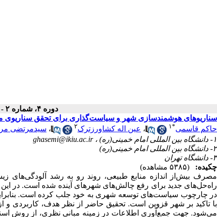
دوره ۴، شماره ۲ - ( تابستان ۱۴۰۲ )
سناریوهای هوشمندسازی شهر و سیاست‌گذاری برای تحقق سناریوی م
۲
۱
*
حاکم قاسمی
،
عین اله کشاورزترک
،
سیدمرتضی مر
۱- دانشگاه بین المللی امام خمینی(ره) ،
ghasemi@ikiu.ac.ir
۲- دانشگاه بین المللی امام خمینی(ره)
۳- دانشگاه تهران
چکیده:
(۵۳۸۵ مشاهده)
مصرف بیش‌از اندازه منابع طبیعی، روند رو به رشد آلودگی‌های زی
راه‌حل‌های جدید برای رفع چالش‌های شهرهای آینده شده است. در این 
در چارچوب سیاست‌های توسعه شهری به خود جلب کرده است. بنابرای
ا تاکید بر شهر قزوین است.
تحقیق حاضر از نظر هدف، کاربردی و از
می‌شود. جهت جمع‌آوری اطلاعات در زمینه مبانی نظری، از روش اسناد