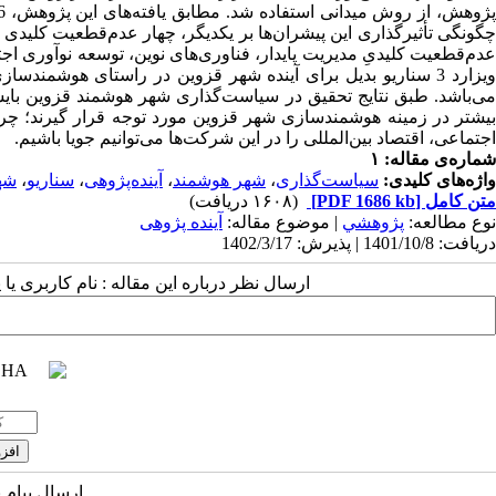
ژوهش، از روش میدانی استفاده شد.
چگونگی تأثیرگذاری این پیشران‌ها بر یکدیگر، چهار عدم‌قطعیت‌ کلید
دم‌قطعیت کلیدیِ مدیریت پایدار، فناوری‌های نوین، توسعه نوآوری اجت
ویزارد 3 سناریو بدیل برای آینده شهر قزوین در راستای هوش
ی‌باشد.
طبق نتایج تحقیق در سیاست‌گذاری شهر هوشمند قزوین بایست
بیشتر در زمینه هوشمندسازی شهر قزوین مورد توجه قرار گیرند؛ چراک
اجتماعی، اقتصاد بین‌المللی را در این شرکت‌ها می‌توانیم جویا باشیم.
شماره‌ی مقاله: ۱
واژه‌های کلیدی:
سیاست‌گذاری
،
شهر هوشمند
،
آینده‌پژوهی
،
سناریو
،
شه
متن کامل
[PDF 1686 kb]
(۱۶۰۸ دریافت)
نوع مطالعه:
پژوهشي
| موضوع مقاله:
آینده پژوهی
دریافت: 1401/10/8 | پذیرش: 1402/3/17
ارسال نظر درباره این مقاله : نام کاربری ی
ارسال پیام 