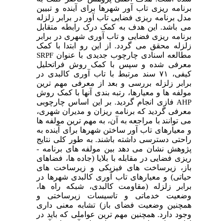
برنامه­ ریزی تاب ­آور شهرها برای آینده و تبیین
مدل برنامه­ ریزی فضایی تاب­ آور در برابر زلزله
می­ باشد. این هدف به کمک درک رابطه متقابل
برنامه­ ریزی فضایی و تاب­ آوری شهری در برابر
زلزله محقق می­ گردد. از این­ رو ابتدا با کمک
مطالعه اسنادی چارچوب جدیدی با عنوان
SRPF
معرفی شده و سپس با کمک روش فراتحلیل
کیفی، ۷۱ سند مرتبط با تاب­ آوری کالبدی در
برابر زلزله بررسی و بعد از معرفی مهم ­ترین
مولفه ­ها و معیارها، رتبه ­بندی آنها با کمک روش
فازی انجام گردید. بر این اساس چارچوبی
AHP
معرفی گردید
که برنامه­ ریزان و مدیران شهری،
می­ توانند با مراجعه به آن، به مهم ­ترین مولفه ­ها
و معیارهای تاب ­آور ساختن شهرها برای آینده به
راحتی دسترسی داشته باشند. به طور کلی نتایج
پژوهش نشان می ­دهد بین مولفه ­های برنامه ­
ریزی فضایی در مقابله با بلایا (جاده
ها، فضاهای
باز، زیرساخت های فیزیکی و زیرساخت ­های
حیاتی) و معیارهای تاب ­آوری کالبدی شهرها در
برابر زلزله (مقاومت کالبدی، شبکه راه­ ها،
وضعیت خدماتی و تاسیسات زیرساختی و
همچنین وضعیت فضای باز) تشابه معنی
داری
وجود دارد. همچنین مهم­ ترین عواملی که باید در