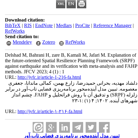
Download citation:
BibTeX
|
RIS
|
EndNote
|
Medlars
|
ProCite
|
Reference Manager
|
RefWorks
Send citation to:
Mendeley
Zotero
RefWorks
Delshad M, Bahrani H, zare B, Kamali M, Jafari M. Explanation of
the future-oriented Spatial Resilience Planning Framework (SRPF)
against earthquake and its verification with meta-analysis and FAHP
methods. JFCV 2023; 4 (1) : 1
URL:
http://jvfc.ir/article-1-216-fa.html
دلشاد مهدیه، بحرانی حمیدرضا، زارع بهمن، کمالی ماندانا، جعفری
معصومه. تبیین مدل آینده‌محور برنامه‌ریزی فضایی تاب-آور در برابر
زلزله (SRPF) و تدقیق آن با روش فراتحلیل و FAHP. چشم انداز
شهرهای آینده. ۱۴۰۲; ۴ (۱) :۱-۲۳
URL:
http://jvfc.ir/article-۱-۲۱۶-fa.html
تبیین مدل آینده‌محور برنامه‌ریزی فضایی تاب-آور