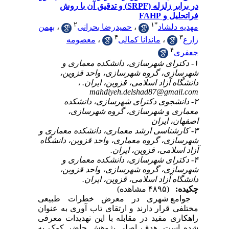
در برابر زلزله (SRPF) و تدقیق آن با روش
فراتحلیل و FAHP
۲
۱
*
مهدیه دلشاد
،
حمیدرضا بحرانی
،
بهمن
۴
۳
زارع
،
ماندانا کمالی
،
معصومه
۴
جعفری
۱- دکترای شهرسازی، دانشکده معماری و
شهرسازی، گروه شهرسازی، واحد قزوین،
دانشگاه آزاد اسلامی، قزوین، ایران. ،
mahdiyeh.delshad87@gmail.com
۲- دانشجوی دکترای شهرسازی، دانشکده
معماری و شهرسازی، گروه شهرسازی،
اصفهان، ایران
۳- کارشناسی ارشد معماری، دانشکده معماری و
شهرسازی، گروه معماری، واحد قزوین، دانشگاه
آزاد اسلامی، قزوین، ایران.
۴- دکترای شهرسازی، دانشکده معماری و
شهرسازی، گروه شهرسازی، واحد قزوین،
دانشگاه آزاد اسلامی، قزوین، ایران.
چکیده:
(۴۸۹۵ مشاهده)
جوامع شهری در معرض خطرات طبیعی
مختلفی قرار دارند و ارتقای تاب ­آوری به عنوان
راهکاری مفید در مقابله با این تهدیدات معرفی
شده است.­ هدف اصلی پژوهش حاضر کمک به