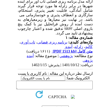
ارائه مدل برنامه ­ریزی فضایی تاب
آور برای آینده
شهرها در برابر زلزله ­ها مورد توجه قرار گیرند
شامل آمادگی، قابلیت تغییر پذیری، استحکام،
سازگاری و انعطاف ­پذیری و خودسازمانی می
باشد. در نهایت نیز معیارها و زیرمعیارهای به
دست آمده از روش فراتحلیل نیز با کمک پنچ
بازوی اصلی
تدقیق شده­ و اعتبار چارچوب
SRPF
پیشنهادی تایید می ­گردد.
شماره‌ی مقاله: ۱
واژه‌های کلیدی:
برنامه ­ریزی فضایی­
،
تاب ­آوری
،
کالبد
،
زلزله
،
آینده ​​​​​​​
متن کامل
[PDF 1513 kb]
(۱۶۱۱ دریافت)
نوع مطالعه:
پژوهشي
| موضوع مقاله:
آینده
پژوهی
دریافت: 1401/10/12 | پذیرش: 1402/1/15
ارسال نظر درباره این مقاله : نام کاربری یا پست
الکترونیک شما: