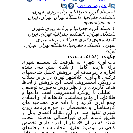
۳
،
علیرضا صادقی
۱- استاد گروه جغرافیا و برنامه‌ریزی شهری،
دانشکده جغرافیا، دانشگاه تهران، تهران، ایران ،
apoura@ut.ac.ir
۲- استاد گروه جغرافیا و برنامه ریزی شهری،
دانشگاه تهران، دانشکده جغرافیا، تهران، ایران
۳- دانشجوی دکتری جغرافیا و برنامه‌ریزی
شهری، دانشکده جغرافیا، دانشگاه تهران، تهران،
ایران
چکیده:
(۵۲۵۸ مشاهده)
تاب آوری شهری به ظرفیت یک سیستم شهری
برای بازیابی کامل از بلایای پیش بینی نشده
اشاره دارد. هدف این پژوهش تحلیل شاخص­های
ترکیبی تاب‌آوری کلان­شهر تهران در برابر سیلاب
با رویکرد آینده­پژوهی است. این پژوهش از لحاظ
هدف کاربردی و از نظر روش به‌صورت توصیفی
–
تحلیلی با رویکرد آینده­پژوهی است. داده­ها و
طلاعات از منابع پیمایشی، کتابخانه ای و اسنادی
جمع آوری گردید و با داده های مصاحبه های
کارشناسان و متخصصان در حوزه برنامه ریزی
شهری تلفیق شد. در این مقاله اعضای پانل از
طریق نمونه گیری غیراحتمالی هدفمند انتخاب
شدند که در آن 88 نفر از افراد دارای تخصص
کافی در موضوع تحقیق انتخاب شدند. یافته‌های
پژوهش نشان می‌دهد که متغیرهای استقلال