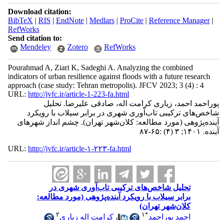
Download citation:
BibTeX
|
RIS
|
EndNote
|
Medlars
|
ProCite
|
Reference Manager
|
RefWorks
Send citation to:
Mendeley
Zotero
RefWorks
Pourahmad A, Ziari K, Sadeghi A. Analyzing the combined
indicators of urban resilience against floods with a future research
approach (case study: Tehran metropolis). JFCV 2023; 3 (4) : 4
URL:
http://jvfc.ir/article-1-223-fa.html
پوراحمد احمد، زیاری کرامت اله، صادقی علیرضا. تحلیل
شاخص‌های ترکیبی تاب‌آوری شهری در برابر سیلاب با رویکرد
آینده‌پژوهی (مورد مطالعه: کلان‌شهر تهران). چشم انداز شهرهای
آینده. ۱۴۰۱; ۳ (۴) :۶۵-۸۷
URL:
http://jvfc.ir/article-۱-۲۲۳-fa.html
تحلیل شاخص‌های ترکیبی تاب‌آوری شهری در
برابر سیلاب با رویکرد آینده‌پژوهی (مورد مطالعه:
کلان‌شهر تهران)
۲
۱
*
احمد پوراحمد
،
کرامت اله زیاری