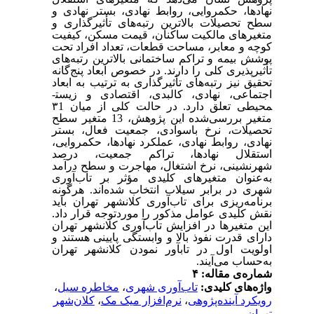
نهادها، حکمروایی، روابط نهادی، بستر نهادی و
سطح تحصیلات بالاترین رتبه‌های تأثیرگذاری و
متغیرهای مالکیت ساکنان، قیمت مسکن، کیفیت
کوچه و معابر، مساحت قطعات، تعداد افراد تحت
پوشش بیمه و تراکم ساختمانی بالاترین رتبه‌های
تأثیرپذیری کلی را دارند. در خصوص ابعاد پنج‌گانه
تحقیق نیز رتبه‌های تأثیرگذاری به ترتیب به ابعاد
اجتماعی، نهادی، کالبدی، اقتصادی و زیست­
محیطی تعلق دارد. در حالت کلی از میان ۳1
متغیر بررسی‌شده این پژوهش، 13 متغیر سطح
تحصیلات، نرخ باسوادی، جمعیت فعال، بستر
نهادی، روابط نهادی، عملکرد نهادها، حکمروایی،
استقلال نهادها، تراکم جمعیت، درصد
شهرنشینی، نرخ اشتغال، مهاجرت و سطح درآمد
به‌عنوان متغیرهای کلیدی مؤثر بر تاب‌آوری
شهری در برابر سیلاب انتخاب شده‌اند. هرگونه
برنامه‌ریزی برای تاب‌آوری کلان­شهر تهران باید
نقش کلیدی عوامل مذکور را موردتوجه قرار داد.
این متغیرها در افزایش تاب‌آوری کلان­شهر تهران
دارای قدرت نفوذ بالا و وابستگی پایینی هستند و
اولویت اول در تاب­آور نمودن کلان­شهر تهران
به‌حساب می‌آیند.
شماره‌ی مقاله: ۴
واژه‌های کلیدی:
تاب‌آوری شهری
،
مخاطره سیل
،
رویکرد آینده‌پژوهی
،
نرم‌افزار میک مک
،
کلان‌شهر
تهران