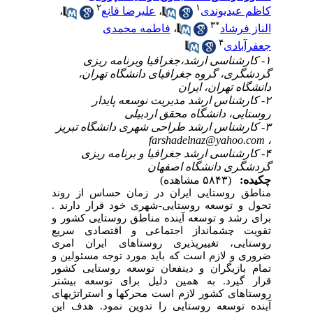
۲
۱
کاظم عیدیوندی
،
علیرضا قانع
،
۳
*
الناز فرشاد
،
فاطمه محمدی
۴
جعفرآبادی
۱- کارشناسی ارشد،جغرافیا وبرنامه ریزی
گردشگری، گروه جغرافیای دانشگاه تهران،
دانشگاه تهران، ایران
۲- کارشناس ارشد مدیریت نوسعه پایدار
روستایی، دانشگاه محقق اردبیلی
۳- کارشناس ارشد طراحی شهری دانشگاه تبریز
farshadelnaz@yahoo.com
،
۴- کارشناسی ارشد جغرافیا و برنامه ریزی
گردشگری دانشگاه اصفهان
چکیده:
(۵۸۴۳ مشاهده)
مناطق روستایی ایران در زمان حساس از روند
تحول و توسعه روستایی-شهری خود قرار دارند .
برای رشد و توسعه آینده مناطق روستایی کشور و
تقویت چشم­انداز اجتماعی و اقتصادی سریع
روستایی، تغییرپذیری روستاهای ایران امری
ضروری و لازم است که باید مورد توجه مسئولین و
تمام بازیگران و دینفعان توسعه روستایی کشور
قرار گیرد. به همین دلیل برای توسعه بیشتر
روستاهای کشور لازم است محرک­ها و استراتژی­های
آینده توسعه روستایی را تدوین نمود. هدف این