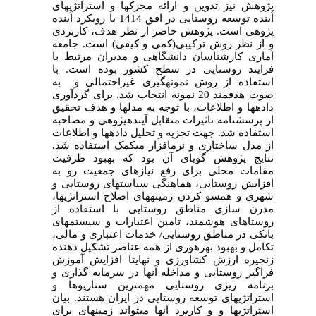
پژوهش نیز تدوین و ارائه محرک­ها و استراتژی­های
آینده توسعه روستایی در افق 1414 با رویکرد آینده
پژوهی است. پژوهش حاضر از نظر هدف، کاربردی
و از نظر روش ترکیبی(کمی و کیفی) است. جامعه
آماری کارشناسان دانشگاهی و مدیران مرتبط با
فرایند روستایی در سطح کشور بوده است. با
استفاده از روش نمونه­گیری غیراحتمالی و به
صوت هدفمند 20 نمونه انتخاب شد. برای گردآوری
داده­ها و اطلاعات، با توجه به مدل­ها و هدف تحقیق
از پرسش­نامه تاثیرات متقابل آینده­پژوهی و مصاحبه
استفاده شد. جهت تجزیه و تحلیل داده­ها و اطلاعات
از مدل ساختاری و نرم­افزار میک­مک استفاده شد.
نتایج پژوهش گویای آن بود که بهبود ظرفیت
مقامات محلی برای رفع نیازهای جمعیت رو به
افزایش روستایی، هماهنگی سیاست­های روستایی و
شهری و همسو کردن زمینه­های اصلاح استراتژی­ها،
مدرن سازی مناطق روستایی با استفاده از
روستاهای هوشمند، تامین اعتبارات و سیستم­های
بانکی در مناطق روستایی/ خدمات اعتباری و مالی،
تکامل و بهبود بهره­وری از همه عناصر تشکیل دهنده
زنجیره ارزش کشاورزی و نهایتا افزایش آموزش
فراگیر روستایی و مداخله آنها در سرمایه گذاری و
برنامه ریزی روستایی مهم­ترین سناریوها و
استراتژی­های توسعه روستایی در ایران هستند. بیان
استراتژی­ها و و کاربرد آنها می­تواند زمینه­ای برای