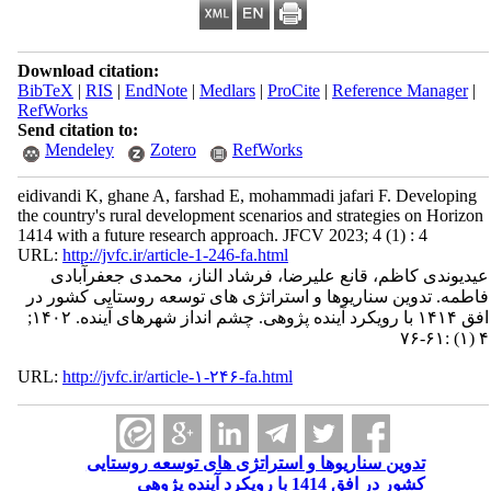
Download citation:
BibTeX
|
RIS
|
EndNote
|
Medlars
|
ProCite
|
Reference Manager
|
RefWorks
Send citation to:
Mendeley
Zotero
RefWorks
eidivandi K, ghane A, farshad E, mohammadi jafari F. Developing
the country's rural development scenarios and strategies on Horizon
1414 with a future research approach. JFCV 2023; 4 (1) : 4
URL:
http://jvfc.ir/article-1-246-fa.html
عیدیوندی کاظم، قانع علیرضا، فرشاد الناز، محمدی جعفرآبادی
فاطمه. تدوین سناریوها و استراتژی های توسعه روستایی کشور در
افق ۱۴۱۴ با رویکرد آینده پژوهی. چشم انداز شهرهای آینده. ۱۴۰۲;
۴ (۱) :۶۱-۷۶
URL:
http://jvfc.ir/article-۱-۲۴۶-fa.html
تدوین سناریوها و استراتژی های توسعه روستایی
کشور در افق 1414 با رویکرد آینده پژوهی