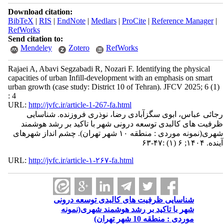
Download citation:
BibTeX
|
RIS
|
EndNote
|
Medlars
|
ProCite
|
Reference Manager
|
RefWorks
Send citation to:
Mendeley
Zotero
RefWorks
Rajaei A, Abavi Segzabadi R, Nozari F. Identifying the physical
capacities of urban Infill-development with an emphasis on smart
urban growth (case study: District 10 of Tehran). JFCV 2025; 6 (1)
: 4
URL:
http://jvfc.ir/article-1-267-fa.html
رجائی عباس، ابوی سگزآبادی رضا، نوذری فروزنده. شناسایی
ظرفیت های کالبدی توسعه درونی شهر با تاکید بر رشد هوشمند
شهری(نمونه موردی : منطقه ۱۰ شهر تهران). چشم انداز شهرهای
آینده. ۱۴۰۴; ۶ (۱) :۴۷-۶۳
URL:
http://jvfc.ir/article-۱-۲۶۷-fa.html
شناسایی ظرفیت های کالبدی توسعه درونی
شهر با تاکید بر رشد هوشمند شهری(نمونه
موردی : منطقه 10 شهر تهران)