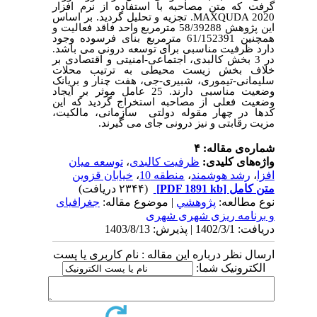
گرفت که متن مصاحبه با استفاده از نرم افزار
MAXQUDA 2020
. تجزیه و تحلیل گردید. بر اساس
این پژوهش 58/39288 مترمربع واحد فاقد فعالیت و
همچنین 61/152391
مترمربع بنای فرسوده وجود
دارد ظرفیت مناسبی برای توسعه درونی می باشد.
در 3 بخش کالبدی، اجتماعی-امنیتی و اقتصادی بر
خلاف بخش زیست محیطی به ترتیب محلات
سلیمانی-تیموری، شبیری-جی، هفت چنار و بریانک
وضعیت مناسبی دارند. 25 عامل موثر بر ایجاد
وضعیت فعلی از مصاحبه استخراج گردید که این
کدها در چهار مقوله دولتی سازمانی، مالکیت،
مزیت رقابتی و نیز درونی جای می گیرند.
شماره‌ی مقاله: ۴
واژه‌های کلیدی:
ظرفیت کالبدی
،
توسعه میان
افزا
،
رشد هوشمند
،
منطقه 10
،
خیابان قزوین
متن کامل
[PDF 1891 kb]
(۲۳۴۴ دریافت)
نوع مطالعه:
پژوهشي
| موضوع مقاله:
جغرافیای
و برنامه ریزی شهری شهری
دریافت: 1402/3/1 | پذیرش: 1403/8/13
ارسال نظر درباره این مقاله : نام کاربری یا پست
الکترونیک شما: