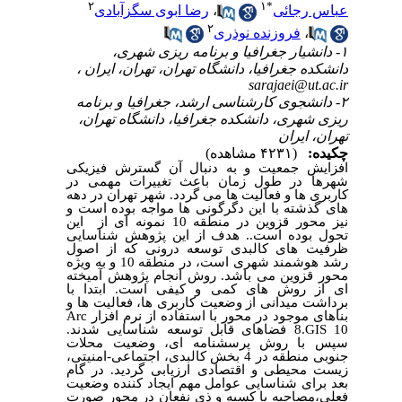
۲
۱
*
عباس رجائی
،
رضا ابوی سگزآبادی
۲
،
فروزنده نوذری
۱- دانشیار جغرافیا و برنامه ریزی شهری،
دانشکده جغرافیا، دانشگاه تهران، تهران، ایران ،
sarajaei@ut.ac.ir
۲- دانشجوی کارشناسی ارشد، جغرافیا و برنامه
ریزی شهری، دانشکده جغرافیا، دانشگاه تهران،
تهران، ایران
چکیده:
(۴۲۳۱ مشاهده)
افزایش جمعیت و به دنبال آن گسترش فیزیکی
شهرها در طول زمان باعث تغییرات مهمی در
کاربری ها و فعالیت ها می گردد. شهر تهران در دهه
های گذشته با این دگرگونی ها مواجه بوده است و
نیز محور قزوین در منطقه 10 نمونه ای از این
تحول بوده است.. هدف از این پژوهش شناسایی
ظرفیت های کالبدی توسعه درونی که از اصول
رشد هوشمند شهری است، در منطقه 10 و به ویژه
محور قزوین می باشد. روش انجام پژوهش آمیخته
ای از روش های کمی و کیفی است. ابتدا با
برداشت میدانی از وضعیت کاربری ها، فعالیت ها و
بناهای موجود در محور با استفاده از نرم افزار
Arc
GIS 10
.8
فضاهای قابل توسعه شناسایی شدند.
سپس با روش پرسشنامه ای، وضعیت محلات
جنوبی منطقه در 4 بخش کالبدی، اجتماعی-امنیتی،
زیست محیطی و اقتصادی ارزیابی گردید. در گام
بعد برای شناسایی عوامل مهم ایجاد کننده وضعیت
فعلی،مصاحبه با کسبه و ذی نفعان در محور صورت