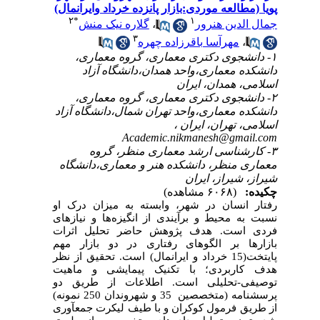
پویا (مطالعه موردی:بازار پانزده خرداد وایرانمال)
۲
*
۱
جمال الدین هنرور
،
گلاره نیک منش
۳
،
مهرآسا باقرزاده چهره
۱- دانشجوی دکتری معماری، گروه معماری،
دانشکده معماری،واحد همدان،دانشگاه آزاد
اسلامی، همدان، ایران
۲- دانشجوی دکتری معماری، گروه معماری،
دانشکده معماری،واحد تهران شمال،دانشگاه آزاد
اسلامی، تهران، ایران ،
Academic.nikmanesh@gmail.com
۳- کارشناسی ارشد معماری منظر، گروه
معماری منظر، دانشکده هنر و معماری،دانشگاه
شیراز، شیراز، ایران
چکیده:
(۶۰۶۸ مشاهده)
رفتار انسان در شهر، وابسته به میزان درک او
نسبت به محیط و برآیندی از انگیزه‌ها و نیازهای
فردی است. هدف پژوهش حاضر تحلیل اثرات
بازارها بر الگوهای رفتاری در دو بازار مهم
پایتخت(15 خرداد و ایران­مال) است. تحقیق از نظر
هدف کاربردی؛ با تکنیک پیمایشی و ماهیت
توصیفی­-تحلیلی است. اطلاعات از طریق دو
پرسشنامه (متخصصین 35 و شهروندان 250 نمونه)
از طریق فرمول کوکران
و با طیف لیکرت جمع­آوری