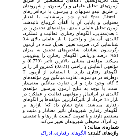
شد. تجزیه‌وتحلیل داده‌های متخصصین از طریق
آزمون‌های تحلیل عاملی و رگرسیون، و شهروندان
از طریق تی­دو نمونه­ای و پیرسون با نرم‌افزارهای
Spss ,Lisrel
انجام شد. پرسشنامه با اعتبار
محتوایی و پایایی آن با آلفای کرونباخ تائیدشد.
آزمون تحلیل عاملی تأییدی، مؤلفه‌های تحقیق را در
5 بعد(معنایی، الگوهای رفتاری، فعالیت و عملکرد،
کالبدی، آسایش و راحتی) با بار عاملی بالای 0.4
شناسایی کرد. ضریب تعیین تعدیل شده در آزمون
رگرسیون نشان­داد، شاخص‌های تحقیق به میزان
61% درصد واریانس الگوهای رفتاری را پیش‌بینی
می‌کند. مؤلفه‌ی معنایی بالاترین تأثیر (
0.779
) و
مؤلفه­ی آسایش و راحتی (0.621) کم­ترین اثر را بر
الگوهای رفتاری دارند. با استفاده از آزمون
T
دوطرفه در دو نمونه، تفاوت میانگین بین مؤلفه‌های
5 گانه وجود دارد و این تفاوت میانگین معنی‌دار
است. با توجه به نتایج آزمون پیرسون مؤلفه‌ی
کالبدی در ایرانمال و مؤلفه­ی فعالیت و عملکرد در
بازار 15 خرداد از تأثیرگذارترین مؤلفه‌ها بر الگوهای
رفتاری می­باشند. نتایج نشان داد که؛ بازارها بر
الگوهای رفتاری شهروندان تأثیر معنادار و مثبت و
مستقیم دارند و با تقویت کیفیت بازارها و یا تضعیف
آن، ادراک محیطی شهروندان تغییر می‌­کند
.
شماره‌ی مقاله: ۱
واژه‌های کلیدی:
الگوهای رفتاری
،
ادراک