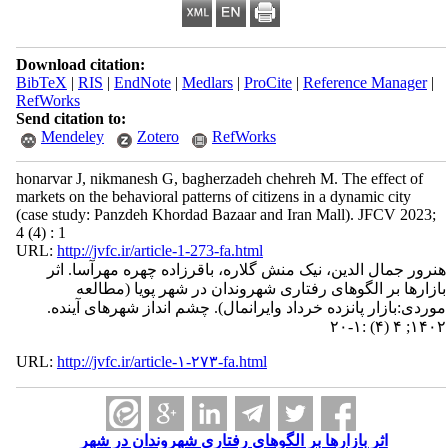
Download citation:
BibTeX
|
RIS
|
EndNote
|
Medlars
|
ProCite
|
Reference Manager
|
RefWorks
Send citation to:
Mendeley
Zotero
RefWorks
honarvar J, nikmanesh G, bagherzadeh chehreh M. The effect of
markets on the behavioral patterns of citizens in a dynamic city
(case study: Panzdeh Khordad Bazaar and Iran Mall). JFCV 2023;
4 (4) : 1
URL:
http://jvfc.ir/article-1-273-fa.html
هنرور جمال الدین، نیک منش گلاره، باقرزاده چهره مهرآسا. اثر
بازارها بر الگوهای رفتاری شهروندان در شهر پویا (مطالعه
موردی:بازار پانزده خرداد وایرانمال). چشم انداز شهرهای آینده.
۱۴۰۲; ۴ (۴) :۱-۲۰
URL:
http://jvfc.ir/article-۱-۲۷۳-fa.html
اثر بازارها بر الگوهای رفتاری شهروندان در شهر