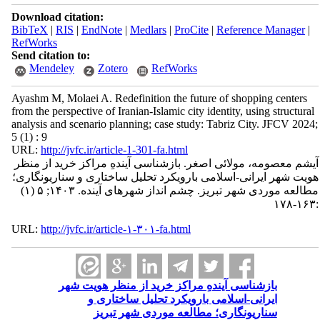
Download citation:
BibTeX
|
RIS
|
EndNote
|
Medlars
|
ProCite
|
Reference Manager
|
RefWorks
Send citation to:
Mendeley
Zotero
RefWorks
Ayashm M, Molaei A. Redefinition the future of shopping centers
from the perspective of Iranian-Islamic city identity, using structural
analysis and scenario planning; case study: Tabriz City. JFCV 2024;
5 (1) : 9
URL:
http://jvfc.ir/article-1-301-fa.html
آیشم معصومه، مولائی اصغر. بازشناسی آیندهِ مراکز خرید از منظر
هویت شهر ایرانی-اسلامی بارویکرد تحلیل ساختاری و سناریونگاری؛
مطالعه موردی شهر تبریز. چشم انداز شهرهای آینده. ۱۴۰۳; ۵ (۱)
:۱۶۳-۱۷۸
URL:
http://jvfc.ir/article-۱-۳۰۱-fa.html
بازشناسی آیندهِ مراکز خرید از منظر هویت شهر
ایرانی-اسلامی بارویکرد تحلیل ساختاری و
سناریونگاری؛ مطالعه موردی شهر تبریز