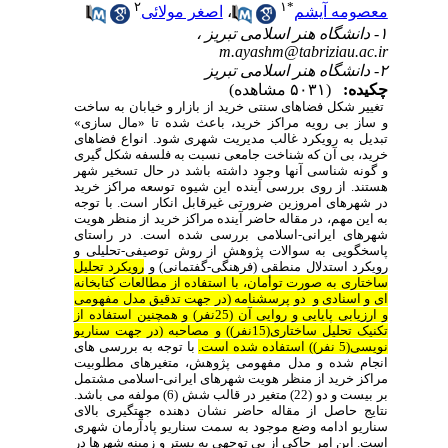
۲
۱
*
معصومه آیشم
،
اصغر مولائی
۱- دانشگاه هنر اسلامی تبریز ،
m.ayashm@tabriziau.ac.ir
۲- دانشگاه هنر اسلامی تبریز
چکیده:
(۵۰۳۱ مشاهده)
تغییر شکل فضاهای سنتی خرید از بازار و خیابان به ساخت
و ساز بی رویه مراکز خرید، باعث شده تا «مال سازی»
تبدیل به رویکرد غالب مدیریت شهری شود. انواع فضاهای
خرید، بی آن که شناخت جامعی نسبت به فلسفه شکل گیری
و گونه شناسی آنها وجود داشته باشد در حال تسخیر شهر
هستند. از روی بررسی آینده این شیوه توسعه مراکز خرید
در شهرهای امروزین ضرورتی غیرقابل انکار است. با توجه
به این مهم، در مقاله حاضر آینده مراکز خرید از منظر هویت
شهرهای ایرانی-اسلامی بررسی شده است. در راستای
پاسخگویی به سوالات پژوهش از روش توصیفی-تحلیلی و
رویکرد استدلال منطقی (فرهنگی-گفتمانی) و
رویکرد تحلیل
ساختاری به صورت توأمان، با استفاده از مطالعات کتابخانه
ای و اسنادی و دو پرسشنامه (در جهت تدقیق مدل مفهومی
و ارزیابی پایایی و روایی آن (25نفر) و همچنین استفاده از
تکنیک تحلیل ساختاری(15نفر)) و مصاحبه (در جهت سناریو
نویسی(5 نفر)) استفاده شده است.
با توجه به بررسی های
انجام شده و مدل مفهومی پژوهش، متغیرهای مطلوبیت
مراکز خرید از منظر هویت شهرهای ایرانی-اسلامی مشتمل
بر بیست و دو (22) متغیر در قالب شش (6) مولفه می باشد.
نتایج حاصل از مقاله حاضر نشان دهنده جهتگیری بالای
سناریو ادامه وضع موجود به سمت سناریو پادآرمان شهری
است. این امر حاکی از بی توجهی به بستر و زمینه شهرها در