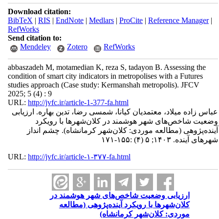
Download citation:
BibTeX
|
RIS
|
EndNote
|
Medlars
|
ProCite
|
Reference Manager
|
RefWorks
Send citation to:
Mendeley
Zotero
RefWorks
abbaszadeh M, motamedian K, reza S, tadayon B. Assessing the
condition of smart city indicators in metropolises with a Futures
studies approach (Case study: Kermanshah metropolis). JFCV
2025; 5 (4) : 9
URL:
http://jvfc.ir/article-1-377-fa.html
عباس زاده میلاد، معتمدیان کیانا، شمسی رضا، تدین بهاره. ارزیابی
وضعیت شاخص‌های شهر هوشمند در کلان‌شهرها با رویکرد
آینده‌پژوهی (مطالعه موردی: کلان‌شهر کرمانشاه). چشم انداز
شهرهای آینده. ۱۴۰۳; ۵ (۴) :۱۵۵-۱۷۱
URL:
http://jvfc.ir/article-۱-۳۷۷-fa.html
ارزیابی وضعیت شاخص‌های شهر هوشمند در
کلان‌شهرها با رویکرد آینده‌پژوهی (مطالعه
موردی: کلان‌شهر کرمانشاه)