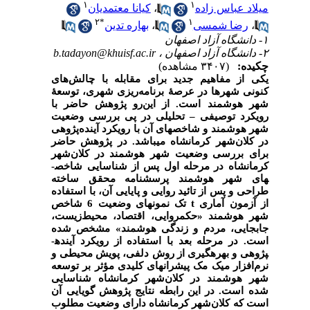
۱
۱
میلاد عباس زاده
،
کیانا معتمدیان
۲
*
۱
،
رضا شمسی
،
بهاره تدین
۱- دانشگاه آزاد اصفهان
۲- دانشگاه آزاد اصفهان ،
b.tadayon@khuisf.ac.ir
چکیده:
(۳۴۰۷ مشاهده)
یکی
از
مفاهیم
جدید
برای
مقابله
با
چالش‌های
کنونی
شهرها
در
عرصۀ برنامه‌ریزی
شهری،
توسعۀ
شهر
هوشمند
است. از این‌رو پژوهش حاضر با
رویکرد توصیفی
–
تحلیلی در پی بررسی وضعیت
شهر هوشمند و شاخص­های آن با رویکرد آینده‌پژوهی
در کلان‌شهر کرمانشاه می­باشد. در پژوهش حاضر
برای بررسی وضعیت شهر هوشمند در کلان‌شهر
کرمانشاه در مرحله اول پس از شناسایی شاخص­
های شهر هوشمند پرسشنامه محقق ساخته
طراحی و پس از تائید روایی و پایایی آن، با استفاده
از آزمون آماری
t
تک نمونه­ای وضعیت 6 شاخص
شهر هوشمند «حکمروایی، اقتصاد، محیط‌زیست،
جابجایی، مردم و زندگی هوشمند» مشخص شده
است. در مرحله بعد با استفاده از رویکرد آینده­
پژوهی و بهره­گیری از روش دلفی، پویش محیطی و
نرم‌افزار میک مک پیشران­های کلیدی مؤثر بر توسعه
شهر هوشمند در کلان‌شهر کرمانشاه شناسایی
شده است. در این رابطه نتایج پژوهش گویایی آن
است که کلان‌شهر کرمانشاه دارای وضعیت مطلوب