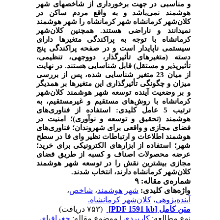
و مناسبی در جهت برخورداری از شاخص­های شهر
هوشمند نمی‌باشد و به واقع مردم ساکن در
کلان‌شهر کرمانشاه شهر کرمانشاه را شهر هوشمند
نمی­دانند و ناراضی هستند. همچنین
کلان‌شهر
کرمانشاه با توجه به پراکندگی متغیرها دارای
سیستمی
ناپایدار
است
و
در
صفحه
پراکندگی
پنج
دسته (متغیرهای
تأثیرگذار،
دووجهی،
تنظیمی،
تأثیرپذیر
و مستقل)
قابل
شناسایی
هستند. در نهایت
از میان 23 متغیر شناسایی شده، پس از بررسی
میزان و چگونگی تأثیرگذاری این متغیرها بر هم­دیگر
و بر وضعیت آینده توسعه شهر هوشمند کلان‌شهر
کرمانشاه با روش‌های مستقیم و غیرمستقیم، به
ترتیب 5 عامل کلیدی: استفاده از فناوری‌های
هوشمند (تحقیق و توسعه و نوآوری)؛ امنیت در
فضای مجازی و واقعی برای شهروندان؛ فناوری‌های
هوشمند اطلاعات و ارتباطات نظیر وای فا در سطح
شهر؛ استفاده از ابزارهای الکترونیکی برای خرید؛
عرضه محصولات اصناف و کسبه از طریق فضای
مجازی بیشترین نقش را در توسعه شهر هوشمند
کلان‌شهر کرمانشاه
دارند، انتخاب شدند.
شماره‌ی مقاله: ۹
واژه‌های کلیدی:
شهر هوشمند
،
شاخص
،
آینده‌پژوهی
،
کلان‌شهر کرمانشاه.
متن کامل
[PDF 1591 kb]
(۷۵۳ دریافت)
نوع مطالعه:
كاربردي
| موضوع مقاله:
جغرافیای