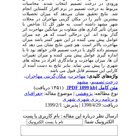
ورودی در درخت تصمیم انتخاب شدند. محاسبات
مربوط به درخت تصمیم در نرم افزار کلمنتاین انجام
شد. نتایج تحقیق نشان می‌دهد که میزان تحصیلات
بیشترین تأثیر را در مکان گزینی مهاجران در محلات
شهر مشهد داشته است. به طور کل 12 شاخص با
میزان تأثیر گذاری های متفاوت بر میانگین مهاجرت اثر
گذار بوده اند. این درحالی است که هر چه میزان
عوامل پیش بینی کننده در این شهر کمتر باشد میزان
مهاجرت بالاتر است. هم چنین نتایج نشان می دهد که
سیستم داده کاوی با درخت تصمیم قادر خواهد بود تا با
اندازه گیری عوامل پیش بینی کننده و میزان تغییرات
آن ها، میزان مهاجرت و ماندگاری افراد در محله های
شهری را پیش بینی نماید. بنابر نتایج به دست آمده از
کارایی این سیستم قابل قبول می باشد.
واژه‌های کلیدی:
مهاجرت
،
مکان‌گزینی مهاجران
،
درخت تصمیم
،
‌مشهد
متن کامل
[PDF 1899 kb]
(۱۴۵۱ دریافت)
نوع مطالعه:
پژوهشي
| موضوع مقاله:
جغرافیای
و برنامه ریزی شهری شهری
دریافت: 1398/4/29 | پذیرش: 1399/2/1
ارسال نظر درباره این مقاله : نام کاربری یا پست
الکترونیک شما: