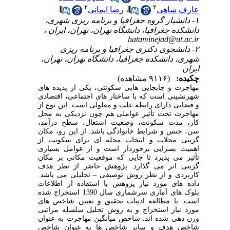
۲
۲
عارف شاهی
،
رضا ایمانی
۱- دانشیار گروه جغرافیا و برنامه ریزی شهری،
دانشکده جغرافیا، دانشگاه تهران، تهران، ایران ،
hataminejad@ut.ac.ir
۲- دانشجوی دکتری جغرافیا و برنامه ریزی
شهری، دانشکده جغرافیا، دانشگاه تهران، تهران،
ایران
چکیده:
(۹۱۱۶ مشاهده)
مهاجرت و جابجایی هایی سکونتی، یکی از پدیده های
شهرنشینی است که با ساختار های اجتماعی، اقتصادی
و فضایی دارای رابطه علت و معلولی است. این نوع از
مهاجرت تحت تأثیر عواملی هم چون نزدیکی به محل
کار، مدت سکونت، وضعیت اشتغال، سطح درآمد،
سن، جنس و شرایط خانوادگی باشد. از این رو، مکان
گزینی محلات و انتخاب محله ای برای سکونت از
اهمیت بسزایی برخوردار است و از عوامل بسیاری
تأثیر می پذیرد تا جایی که موقعیت مکانی بر مکان
گزینی اثر می گذارد. پژوهش حاضر از نظر هدف
کاربردی و از نظر روش توصیفی – تحلیلی می باشد.
داده های مورد نیاز پژوهش با استفاده از اطلاعات
بلوک های آماری سرشماری سال 1390 استخراج شده
است. با مطالعه ادبیات تحقیق و تعیین شاخص های
مورد نیاز استخراج و به روش تحلیل سلسله مراتبی
وزن دهی شده اند. شاخص میانگین مهاجرت به عنوان
شاخص هدف و سایر شاخص ها به عنوان شاخص