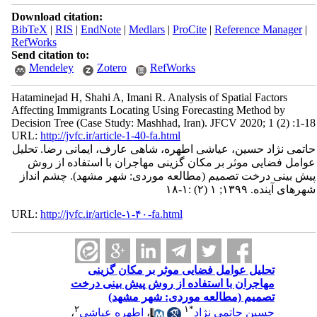
Download citation:
BibTeX
|
RIS
|
EndNote
|
Medlars
|
ProCite
|
Reference Manager
|
RefWorks
Send citation to:
Mendeley
Zotero
RefWorks
Hataminejad H, Shahi A, Imani R. Analysis of Spatial Factors
Affecting Immigrants Locating Using Forecasting Method by
Decision Tree (Case Study: Mashhad, Iran). JFCV 2020; 1 (2) :1-18
URL:
http://jvfc.ir/article-1-40-fa.html
حاتمی نژاد حسین، عیاشی اطهره، شاهی عارف، ایمانی رضا. تحلیل
عوامل فضایی موثر بر مکان گزینی مهاجران با استفاده از روش
پیش بینی درخت تصمیم (مطالعه موردی: شهر مشهد). چشم انداز
شهرهای آینده. ۱۳۹۹; ۱ (۲) :۱-۱۸
URL:
http://jvfc.ir/article-۱-۴۰-fa.html
تحلیل عوامل فضایی موثر بر مکان گزینی
مهاجران با استفاده از روش پیش بینی درخت
تصمیم (مطالعه موردی: شهر مشهد)
۲
۱
*
حسین حاتمی نژاد
،
اطهره عیاشی
،