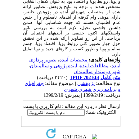
و پویا، روابط پویا و اقتصاد پویا به عنوان کدهای انتخابی
مشخص شدند. با توجه به نتایج پژوهش، تصاویر ارائه
شده از مختصات شهرهای آینده در پژوهش حاضر،
دارای هویتی وام گرفته از آینده­ای نامعلوم و از جنس
عدم اطمینان هستند که جهت شناسایی آنها، ضمن
داشتن چاشنی تخیل، لازم است به بررسی تاثیر
وابستگی­های اکنون حقیقی بر آینده­ها­ی احتمالی آن
پرداخت. از این رو تصاویر ارائه شده در این تحقیق
حول چهار تصویر کلی روابط پویا، اقتصاد پویا، جسم
سالم و پویا و ظهور کسب و کارهای جدید و نوپا تمایل
دارد.
واژه‌های کلیدی:
مختصات آینده
،
تصویر پردازی
آینده
،
مطالعات آینده
،
آینده پژوهی و سالمندان
،
شهر دوستدار سالمندان
متن کامل
[PDF 702 kb]
(۲۴۲۰ دریافت)
نوع مطالعه:
پژوهشي
| موضوع مقاله:
جغرافیای
و برنامه ریزی شهری شهری
دریافت: 1399/2/19 | پذیرش: 1399/2/19
ارسال نظر درباره این مقاله : نام کاربری یا پست
الکترونیک شما: