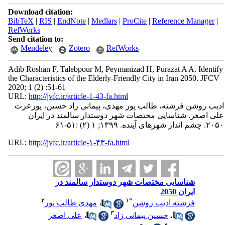
Download citation:
BibTeX
|
RIS
|
EndNote
|
Medlars
|
ProCite
|
Reference Manager
|
RefWorks
Send citation to:
Mendeley
Zotero
RefWorks
Adib Roshan F, Talebpour M, Peymanizad H, Purazat A A. Identify
the Characteristics of the Elderly-Friendly City in Iran 2050. JFCV
2020; 1 (2) :51-61
URL:
http://jvfc.ir/article-1-43-fa.html
ادیب روشن فرشته، طالب پور مهدی، پیمانی زاد حسین، پورعزت
علی اصغر. شناسایی مختصات شهر دوستدار سالمند در ایران
۲۰۵۰. چشم انداز شهرهای آینده. ۱۳۹۹; ۱ (۲) :۵۱-۶۱
URL:
http://jvfc.ir/article-۱-۴۳-fa.html
شناسایی مختصات شهر دوستدار سالمند در
ایران 2050
۲
۱
*
فرشته ادیب روشن
،
مهدی طالب پور
۳
،
حسین پیمانی زاد
،
علی اصغر
۴