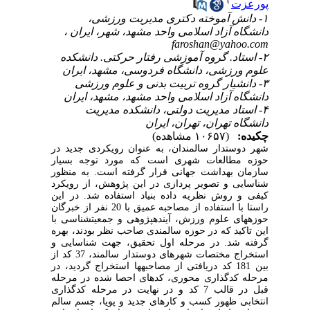
پورعزت
۱- دانش آموخته دکتری مدیریت ورزشی،
دانشگاه آزاد اسلامی واحد مشهد، شهر، ایران ،
faroshan@yahoo.com
۲- استاد. گروه آموزشی رفتار حرکتی. دانشکده
علوم ورزشی، دانشگاه فردوسی، مشهد، ایران
۳- دانشیار گروه تربیت بدنی و علوم ورزشی
دانشگاه آزاد اسلامی واحد مشهد، مشهد، ایران
۴- استاد مدیریت دولتی، دانشکده مدیریت
دانشگاه تهران، تهران، ایران
چکیده:
(۱۰۶۵۷ مشاهده)
شهر دوستدار سالمندان، به عنوان رویکردی جدید در
حوزه مطالعات شهری است که مورد توجه بسیار
سازمان بهداشت جهانی قرار گرفته است. به منظور
شناسایی و تصویر پردازی در این پژوهش، از رویکرد
کیفی و روش نظریه داده بنیاد استفاده شد. در این
راستا با استفاده از مصاحبه عمیق با 20 نفر از خبرگان
حوزه­های علوم ورزش، آینده­پژوهی و جمعیت­شناسی با
این تاکید که در حوزه سالمندی صاحب نظر بودند، بهره
گرفته شد. در مرحله اول تحقیق، جهت شناسایی و
استخراج مختصات شهرهای دوستدار سالمند، 37 کد از
بین 181 کد دریافتی از مصاحبه­ها استخراج گردید، در
مرحله کدگذاری محوری، کدهای احصا شده در مرحله
قبل در قالب 7 کد و در نهایت در مرحله کدگذاری
انتخابی ظهور کسب و کارهای جدید و پویا، جسم سالم