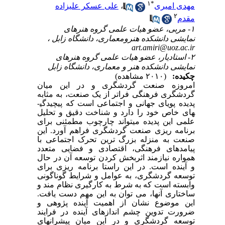
۱
*
مهدی امیری
،
علی عسکر علیزاده
۲
مقدم
۱- مربی، عضو هیات علمی گروه هنرهای
نمایشی دانشکده هنرومعماری، دانشگاه زابل ،
art.amiri@uoz.ac.ir
۲- استادیار، عضو هیات علمی گروه هنرهای
نمایشی دانشکده هنر و معماری، دانشگاه زابل
چکیده:
(۲۰۱۰ مشاهده)
امروزه صنعت گردشگری و در این میان
گردشگری فرهنگی فراتر از یک صنعت، به مثابه
پدیده پویای جهانی و اجتماعی است که پیچیدگی­
های خاص خود را دارد و شناخت دقیق و تحلیل
علمی این پدیده می­تواند چارچوب مطمئنی برای
برنامه ریزی صنعت گردشگری فراهم آورد. این
صنعت به منزله بزرگ ترین تحرک اجتماعی با
پیامدهای فرهنگی، اقتصادی و فضایی متعدد
همواره نیازمند اثربخش کردن توسعه آن در حال
و آینده است. در این راستا برنامه ریزی برای
توسعه گردشگری، به عوامل و شرایط گوناگونی
وابسته است که به شرط به کارگیری نظام مند و
ساختاری آنها، می توان به این مهم دست یافت.
این موضوع نشان از اهمیت آینده پژوهی و
ضرورت تدوین چشم اندازهای آینده در فرایند
توسعه گردشگری و در این میان پیشران­های