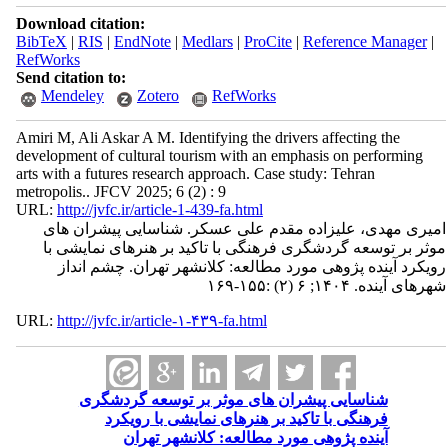
Download citation:
BibTeX
|
RIS
|
EndNote
|
Medlars
|
ProCite
|
Reference Manager
|
RefWorks
Send citation to:
Mendeley
Zotero
RefWorks
Amiri M, Ali Askar A M. Identifying the drivers affecting the
development of cultural tourism with an emphasis on performing
arts with a futures research approach. Case study: Tehran
metropolis.. JFCV 2025; 6 (2) : 9
URL:
http://jvfc.ir/article-1-439-fa.html
امیری مهدی، علیزاده مقدم علی عسکر. شناسایی پیشران های
موثر بر توسعه گردشگری فرهنگی با تاکید بر هنرهای نمایشی با
رویکرد آینده پژوهی مورد مطالعه: کلانشهر تهران. چشم انداز
شهرهای آینده. ۱۴۰۴; ۶ (۲) :۱۵۵-۱۶۹
URL:
http://jvfc.ir/article-۱-۴۳۹-fa.html
شناسایی پیشران های موثر بر توسعه گردشگری
فرهنگی با تاکید بر هنرهای نمایشی با رویکرد
آینده پژوهی مورد مطالعه: کلانشهر تهران