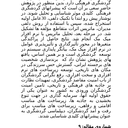
گردشگری فرهنگی دارد.
بدین منظور در پژوهش
حاضر سعی بر آن است که پیشرانهای گردشگری
فرهنگی کلیدی موثر شناسایی و تحلیل شوند. در
نوشتار پیش رو ابتدا با تکنیک دلفی، 30عامل اولیه
استخراج شده، سپس با استفاده از روش دلفی
مدیران، ماتریس اثرات متقاطع مؤلفه ها تشکیل
شد. در مرحله بعد، تحلیل ماتریس با نرم افزار
میک مک انجام شد.
نتایج حاصل از پراکندگی
متغیرها در محور تأثیرگذاری و تأثیرپذیری عوامل
در نرم افزار میک مک، بیانگر پایداری سیستم در
توسعه گردشگری است و بر همین اساس، یافته
های پژوهش نشان داد که برندسازی شخصیت
های برجسته ایرانی، گسترش حس سرزندگی در
مکان های تاریخی، توسعه زیرساخت های نرم
افزاری و سخت افزاری، رفع نگرانی گردشگران
از باب امنیت مقاصد گردشگری، تمهیدات نظارت
بر جاذبه های فرهنگی و تاریخی، تامین امینت
گردشگران ورودی به کشور به عنوان یکی از
حقوق اولیه آنها، سرمایه گذاری در جهت تنوع
بخشیدن به جاذبه ها، زیرساخت های مناسب
اقامتی و رفاهی، زیرساخت های مناسب برای
رفت و آمد گردشگران، دیپلماسی گردشگری
به
عنوان پیشران
های کلیدی شناسایی شدند.
شماره‌ی مقاله: ۹