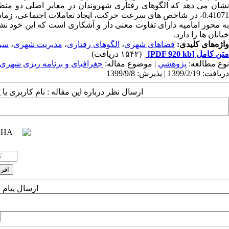
شان می دهد که الگوهای رفتاری شهروندان در معابر اصلی دو منطقه 1 و 10 کلانشهر مشهد شامل محور اصلی بلوار سجاد با اختلاف م
-0.41071
در شاخص های سرعت حرکت، ایجاد تعاملات اجتماعی، زمان ا
به محور امامیه دارای تفاوت معنی دار و آشکاری است که این خود 
خیابان ها را دارد.
واژه‌های کلیدی:
فضاهای شهری
،
الگوهای رفتاری
،
مدیریت شهری
،
سر
متن کامل
[PDF 920 kb]
(۱۵۴۲ دریافت)
نوع مطالعه:
پژوهشي
| موضوع مقاله:
جغرافیای و برنامه ریزی شهر
دریافت: 1399/2/19 | پذیرش: 1399/9/8
ارسال نظر درباره این مقاله : نام کاربری ی
ارسال پیام 