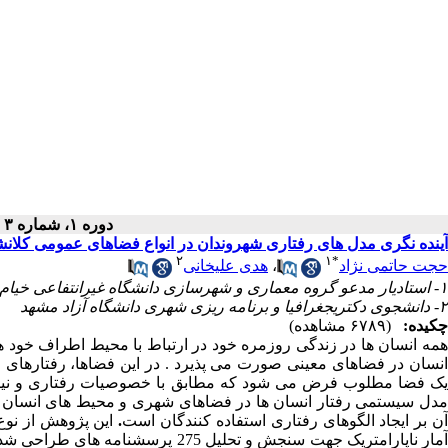
دوره ۱، شماره ۳ - ( پاییز ۱۳۹۹ )
آینده نگری مدل های رفتاری شهروندان در انواع فضاهای عمومی کلان
۲
۱
*
حجت حاتمی نژاد
،
هدی علیخانی
۱- استادیار مدعو گروه معماری و شهرسازی دانشگاه غیرانتفاعی خیام مشهد، ایران ،
۲- دانشجوی دکتریجغرافیا و برنامه ریزی شهری دانشگاه آزاد مشهد
چکیده:
(۶۷۸۹ مشاهده)
همه انسان ها در زندگی روزمره خود در ارتباط با محیط اطراف خود هست
نسان در فضاهای معینی صورت می پذیرد
.
در این فضاها، رفتارهای 
ک فضا مطلوب فرض می شود که مطابق با خصوصیات رفتاری و نیاز
مدل سیستمی رفتار انسان ها در فضاهای شهری و محیط های انسان س
ن بر ایجاد الگوهای رفتاری استفاده کنندگان است
.
این پژوهش از نوع
مار ناپارامتریک جهت سنجش و تحلیل 275 پرسشنامه های طراحی شده به کمک نرم افزار