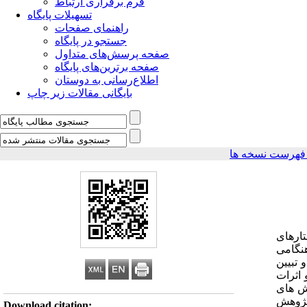
فرم برقراری ارتباط
تسهیلات پایگاه
راهنمای صفحات
جستجو در پایگاه
صفحه پرسش‌های متداول
صفحه برترین‌های پایگاه
اطلاع‌رسانی به دوستان
بایگانی مقالات زیر چاپ
فهرست نسخه ها
تارهای
هنگامی
 تبیین
اثرات
ش های
 پژوهش
Download citation: