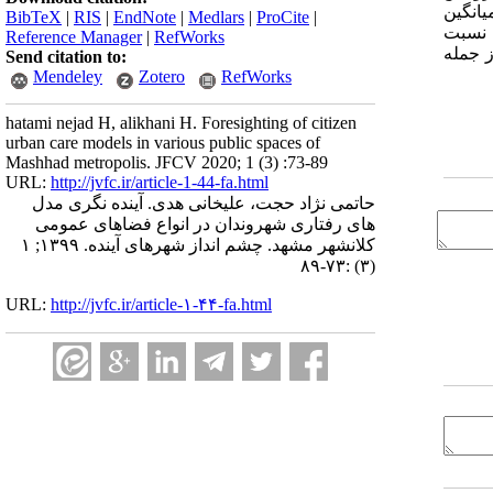
BibTeX
|
RIS
|
EndNote
|
Medlars
|
ProCite
|
 نسبت
Reference Manager
|
RefWorks
 جمله
Send citation to:
Mendeley
Zotero
RefWorks
hatami nejad H, alikhani H. Foresighting of citizen
urban care models in various public spaces of
Mashhad metropolis. JFCV 2020; 1 (3) :73-89
URL:
http://jvfc.ir/article-1-44-fa.html
حاتمی نژاد حجت، علیخانی هدی. آینده نگری مدل
های رفتاری شهروندان در انواع فضاهای عمومی
کلانشهر مشهد. چشم انداز شهرهای آینده. ۱۳۹۹; ۱
(۳) :۷۳-۸۹
URL:
http://jvfc.ir/article-۱-۴۴-fa.html