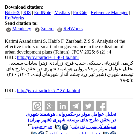
Download citation:
BibTeX
|
RIS
|
EndNote
|
Medlars
|
ProCite
|
Reference Manager
|
RefWorks
Send citation to:
Mendeley
Zotero
RefWorks
Karimi Azandariani S, Habib F, Zarabadi Z S S. Analysis of the
effective factors of smart urban governance in the realization of
urban development plans (Tehran). JFCV 2025; 6 (2) : 4
URL:
http://jvfc.ir/article-1-463-fa.html
کریمی ازندریانی سبیکه، حبیب فرح، زرآبادی زهرا سادات سعیده.
تحلیل عوامل موثر برحکمروایی هوشمند شهری در تحقق طرح های
توسعه شهری (شهر تهران). چشم انداز شهرهای آینده. ۱۴۰۴; ۶ (۲)
:۵۹-۷۸
URL:
http://jvfc.ir/article-۱-۴۶۳-fa.html
تحلیل عوامل موثر برحکمروایی هوشمند شهری
در تحقق طرح های توسعه شهری (شهر تهران)
۲
*
۱
سبیکه کریمی ازندریانی
،
فرح حبیب
۳
،
زهرا سادات سعیده زرآبادی