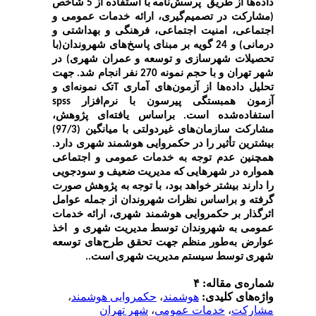
داده‌ها از طریق پرسش‌نامه با استفاده از 5 شاخص
(مشارکت در تصمیم‌گیری، ارائه خدمات عمومی و
اجتماعی، امنیت اجتماعی، فرهنگی و بهداشتی و
درمانی) و 24 گویه بر مبنای پاسخ‌های شهروندان(با
تحصیلات شهرسازی و توسعه و عمران شهری) در
شهر تهران و با حجم نمونه 270 نفر انجام شد. جهت
تحلیل داده‌ها از آزمون‌های آماری
T
تک نمونه‌ای و
آزمون همبستگی پیرسون با نرم‌افزار
spss
استفاده‌شده است. براساس یافته‌ای پژوهش،
مشارکت سازمان‌های غیردولتی با میانگین (97/3)
بیشترین تأثیر را در حکمروایی هوشمند شهری دارد.
همچنین عدم توجه به خدمات عمومی و اجتماعی
همواره در شهرهایی که مدیریت ضعیف و سودجویی
را دارند بیشتر خواهد بود، با توجه به پژوهش صورت
گرفته و براساس نظرات شهروندان از جمله عوامل
اثرگذار بر حکمروایی هوشمند شهری، ارائه خدمات
عمومی به شهروندان توسط مدیریت شهری و اخذ
عوارض به‌طور منظم جهت تحقق طرح‌های توسعه
شهری توسط سیستم مدیریت شهری است..
شماره‌ی مقاله: ۴
واژه‌های کلیدی:
هوشمند
،
حکمروایی هوشمند
،
مشارکت
،
خدمات عمومی
،
شهر تهران