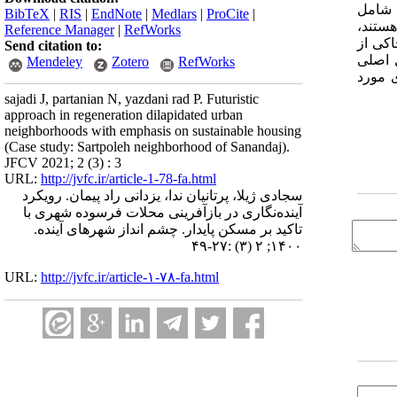
ائل شهری، شامل
BibTeX
|
RIS
|
EndNote
|
Medlars
|
ProCite
|
ستند،
Reference Manager
|
RefWorks
اکی از
Send citation to:
توجه به امتیاز بالای اثرگذاری مستقیم و غیرمستقیم عوامل، 18 عامل اصلی
Mendeley
Zotero
RefWorks
ی مورد
sajadi J, partanian N, yazdani rad P. Futuristic
approach in regeneration dilapidated urban
neighborhoods with emphasis on sustainable housing
(Case study: Sartpoleh neighborhood of Sanandaj).
JFCV 2021; 2 (3) : 3
URL:
http://jvfc.ir/article-1-78-fa.html
سجادی ژیلا، پرتانیان ندا، یزدانی راد پیمان. رویکرد
آینده‌نگاری در بازآفرینی محلات فرسوده شهری با
تاکید بر مسکن پایدار. چشم انداز شهرهای آینده.
۱۴۰۰; ۲ (۳) :۲۷-۴۹
URL:
http://jvfc.ir/article-۱-۷۸-fa.html