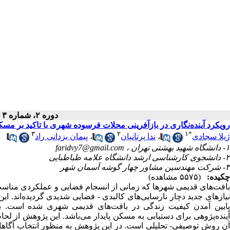
دوره ۲، شماره ۳ - ( پاییز ۱۴۰۰ )
رویکرد آینده‌نگاری در بازآفرینی محلات فرسوده شهری با تاکید بر مسکن
۳
۲
۱
*
ژیلا سجادی
،
ندا پرتانیان
،
پیمان یزدانی راد
۱- دانشگاه شهید بهشتی تهران ،
faridvy7@gmail.com
۲- دانشجوی کارشناسی ارشد دانشگاه علامه طباطبایی
۳- شرکت مهندسین مشاور چهار گوشه آسمان شهر
چکیده:
(۵۵۷۵ مشاهده)
بافت‌های قدیمی شهرها که زمانی از انسجام فضایی و عملکردی مناسب 
نیازهای جدید دچار نارسایی‌های کالبدی - فضایی شدیدی گردیده‌اند. ای
پایین آمدن کیفیت زندگی در بافت‌های قدیمی شهری شده است. بنا
آینده‌پژوهی برای دستیابی به مسکن پایدار می‌باشد. این پژوهش از ل
آن روش توصیفی- تحلیلی است. در این پژوهش به منظور انتخاب آگاها