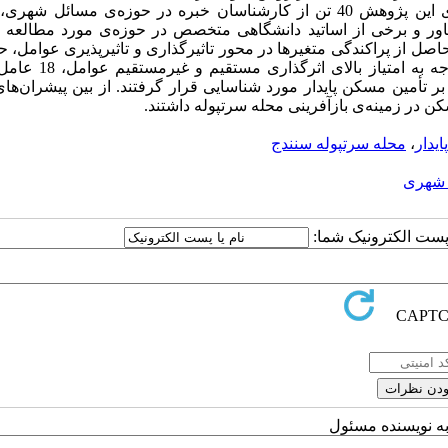
گروهی از خبرگان شهری). با استناد به توضیحات فوق، جامعه آماری این پژوهش 40 تن از کارشناسان خبره در حوزه‌ی مس
 و برخی از اساتید دانشگاهی متخصص در حوزه‌ی مورد مطالعه ه
حاصل از پراکندگی متغیرها در محور تاثیرگذاری و تاثیرپذیری عوامل، ح
ناپایداری سیستم در بازآفرینی محله سرتپوله است. و در نهایت با 
د بر تأمین مسکن پایدار مورد شناسایی قرار گرفتند. از بین پیشران‌ها
ن در زمینه‌ی بازآفرینی محله سرتپوله داشتند.
یدار
،
محله سرتپوله سنندج
 شهری
ا پست الکترونیک شما:
به نویسنده مسئول