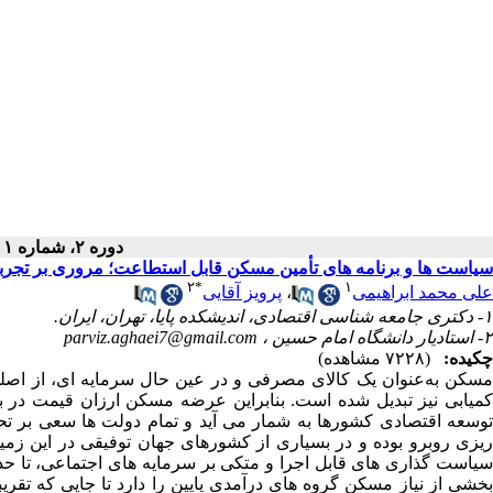
دوره ۲، شماره ۱ - ( بهار ۱۴۰۰ )
سیاست ها و برنامه های تأمین مسکن قابل استطاعت؛ مروری بر تجربه
۲
*
۱
علی محمد ابراهیمی
،
پرویز آقایی
۱- دکتری جامعه شناسی اقتصادی، اندیشکده پایا، تهران، ایران.
۲- استادیار دانشگاه امام حسین ،
parviz.aghaei7@gmail.com
چکیده:
(۷۲۲۸ مشاهده)
مسکن به‌عنوان یک کالای مصرفی و در عین حال سرمایه ای، از اصلی 
کمیابی نیز تبدیل شده است. بنابراین عرضه مسکن ارزان قیمت در با
توسعه اقتصادی کشورها به شمار می آید و تمام دولت ها سعی بر تحق
ریزی روبرو بوده و در بسیاری از کشورهای جهان توفیقی در این زمی
سیاست گذاری های قابل اجرا و متکی بر سرمایه های اجتماعی، تا حد
بخشی از نیاز مسکن گروه های درآمدی پایین را دارد تا جایی که تقر