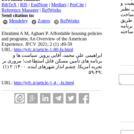
فیت و
BibTeX
|
RIS
|
EndNote
|
Medlars
|
ProCite
|
 نظیر
Reference Manager
|
RefWorks
ی ساخت
Send citation to:
ن طریق
Mendeley
Zotero
RefWorks
برنامه
 ساخته
Ebrahimi A M, Aghaei P. Affordable housing policies
and programs; An Overview of the American
Experience. JFCV 2021; 2 (1) :49-59
URL:
http://jvfc.ir/article-1-80-fa.html
ابراهیمی علی محمد، آقایی پرویز. سیاست ها و
برنامه های تأمین مسکن قابل استطاعت؛ مروری بر
تجربه آمریکا. چشم انداز شهرهای آینده. ۱۴۰۰; ۲ (۱)
:۴۹-۵۹
URL:
http://jvfc.ir/article-۱-۸۰-fa.html