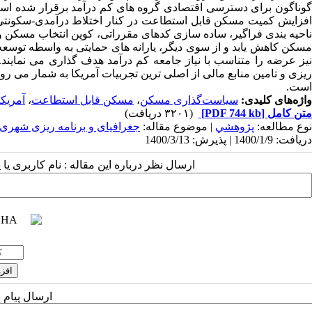
گوناگون برای دسترسی اقتصادی گروه های کم درآمد برقرار شده است
افزایش کمیت مسکن قابل استطاعت در کنار اختلاط درآمدی-سکونتی 
ناحیه بندی فراگیر، ساده سازی کدهای مقرراتی، کوپن انتخاب مسکن 
مسکن کاهش یابد و از سوی دیگر، یارانه های حمایتی به واسطه توسعه
نیز عرضه را متناسب با نیاز جامعه کم درآمد هدف گذاری می نمایند.
ریزی و تامین منابع مالی از اصلی ترین تجربیات آمریکا به شمار می ر
است.
واژه‌های کلیدی:
سیاست‌گذاری مسکن
،
مسکن قابل استطاعت
،
آمریکا
متن کامل
[PDF 744 kb]
(۳۲۰۱ دریافت)
نوع مطالعه:
پژوهشي
| موضوع مقاله:
جغرافیای و برنامه ریزی شهر
دریافت: 1400/1/9 | پذیرش: 1400/3/13
ارسال نظر درباره این مقاله : نام کاربری ی
ارسال پیام 