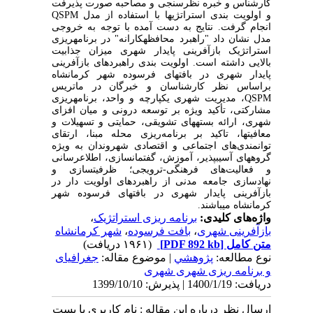
کارشناس و خبره نظرسنجی و مصاحبه صورت پذیرفت
و اولویت بندی استراتژیها با استفاده از مدل
QSPM
انجام گرفت. نتایج به دست آمده با توجه به خروجی
مدل نشان داد "راهبرد محافظه‏کارانه" در برنامه‏ریزی
استراتژیک بازآفرینی پایدار شهری میزان جذابیت
بالایی داشته است. اولویت بندی راهبردهای بازآفرینی
پایدار شهری در بافتهای فرسوده شهر کرمانشاه
براساس نظر کارشناسان و خبرگان در ماتریس
QSPM
، مدیریت شهری یکپارچه و واحد، برنامه‏ریزی
مشارکتی، تأکید ویژه بر توسعه درونی و میان افزای
شهری، ارائه بسته‏های تشویقی، حمایتی و تسهیلات و
معافیت‏ها، تاکید بر برنامه‌‏ریزی محله مبنا، ارتقای
توانمندی‌های اجتماعی و اقتصادی شهروندان به ویژه
گروه‏های آسیب‏پذیر، آموزش، گفتمان‏سازی، اطلاع‏رسانی
و فعالیت‌های فرهنگی-ترویجی؛ ظرفیت‏سازی و
نهادسازی جامعه مدنی از راهبردهای اولویت دار در
بازآفرینی پایدار شهری در بافتهای فرسوده شهر
کرمانشاه می‏باشند.
واژه‌های کلیدی:
برنامه ریزی استراتژیک
،
بازآفرینی شهری
،
بافت فرسوده
،
شهر کرمانشاه
متن کامل
[PDF 892 kb]
(۱۹۶۱ دریافت)
نوع مطالعه:
پژوهشي
| موضوع مقاله:
جغرافیای
و برنامه ریزی شهری شهری
دریافت: 1400/1/19 | پذیرش: 1399/10/10
ارسال نظر درباره این مقاله : نام کاربری یا پست