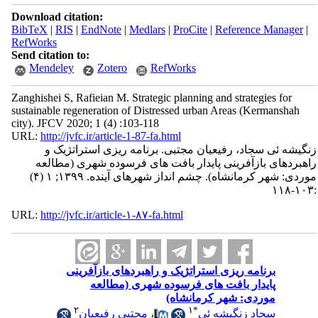
Download citation:
BibTeX
|
RIS
|
EndNote
|
Medlars
|
ProCite
|
Reference Manager
|
RefWorks
Send citation to:
Mendeley
Zotero
RefWorks
Zanghishei S, Rafieian M. Strategic planning and strategies for
sustainable regeneration of Distressed urban Areas (Kermanshah
city). JFCV 2020; 1 (4) :103-118
URL:
http://jvfc.ir/article-1-87-fa.html
زنگیشه ئی سجاد، رفیعیان مجتبی. برنامه‌ ریزی استراتژیک و
راهبردهای بازآفرینی پایدار بافت های فرسوده شهری (مطالعه
موردی: شهر کرمانشاه). چشم انداز شهرهای آینده. ۱۳۹۹; ۱ (۴)
:۱۰۳-۱۱۸
URL:
http://jvfc.ir/article-۱-۸۷-fa.html
برنامه‌ ریزی استراتژیک و راهبردهای بازآفرینی
پایدار بافت های فرسوده شهری (مطالعه
موردی: شهر کرمانشاه)
۲
۱
*
سجاد زنگیشه ئی
،
مجتبی رفیعیان