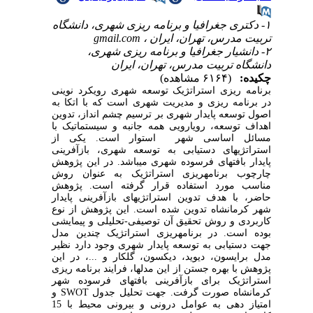
۱- دکتری جغرافیا و برنامه ریزی شهری، دانشگاه
تربیت مدرس، تهران، ایران ،
gmail.com
۲- دانشیار جغرافیا و برنامه ریزی شهری،
دانشگاه تربیت مدرس، تهران، ایران
چکیده:
(۶۱۶۴ مشاهده)
برنامه ریزی استراتژیک توسعه شهری رویکرد نوینی
در برنامه ریزی و مدیریت شهری است که با اتکا به
اصول توسعه پایدار شهری بر ترسیم چشم انداز، تدوین
اهداف توسعه، رویارویی همه جانبه و سیستماتیک با
مسائل اساسی شهر استوار است. یکی از
استراتژیهای دستیابی به توسعه شهری، بازآفرینی
پایدار بافتهای فرسوده شهری می‏باشد. در این پژوهش
چارچوب برنامه‏ریزی استراتژیک به عنوان روش
مناسب مورد استفاده قرار گرفته است. پژوهش
حاضر، با هدف تدوین استراتژی‏های بازآفرینی پایدار
شهر کرمانشاه تدوین شده است. این پژوهش از نوع
کاربردی و روش تحقیق آن توصیفی-تحلیلی و پیمایشی
بوده است. در برنامه‏ریزی استراتژیک چندین مدل
جهت دستیابی به توسعه پایدار شهری وجود دارد نظیر
مدل برایسون، دیوید، دیکسون، گلکار و ...، در این
پژوهش با بهره جستن از این مدلها، فرایند برنامه ریزی
استراتژیک برای بازآفرینی بافتهای فرسوده شهر
کرمانشاه صورت گرفت. جهت تحلیل جدول
SWOT
و
امتیاز دهی به عوامل درونی و بیرونی محیط با 15