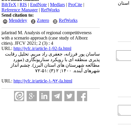
استان
BibTeX
|
RIS
|
EndNote
|
Medlars
|
ProCite
|
Reference Manager
|
RefWorks
Send citation to:
Mendeley
Zotero
RefWorks
jafarirad M. Analysis of regional competitiveness
with a scenario approach (case study of Alborz
cities). JFCV 2021; 2 (3) : 4
URL:
http://jvfc.ir/article-1-92-fa.html
ساسان پور فرزانه، جعفری راد مریم. تحلیل رقابت
پذیری منطقه ای با رویکرد سناریونگاری (مورد
مطالعه شهرستان های استان البرز). چشم انداز
شهرهای آینده. ۱۴۰۰; ۲ (۳) :۵۱-۷۲
URL:
http://jvfc.ir/article-۱-۹۲-fa.html