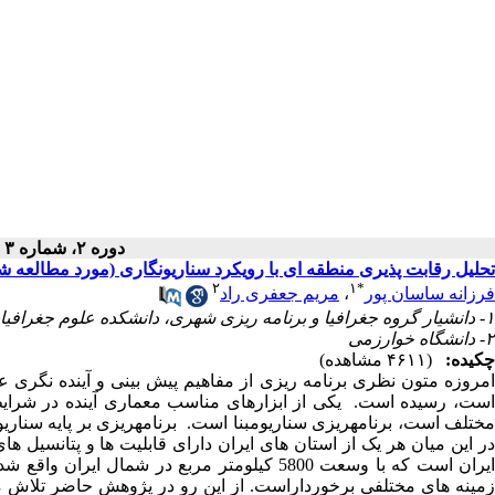
دوره ۲، شماره ۳ - ( پاییز ۱۴۰۰ )
تحلیل رقابت پذیری منطقه ای با رویکرد سناریونگاری (مورد مطالعه ش
۲
۱
*
فرزانه ساسان پور
،
مریم جعفری راد
۱- دانشیار گروه جغرافیا و برنامه ریزی شهری، دانشکده علوم جغرافیایی ، دانشگاه خوارزمی تهران، ایران ،
۲- دانشگاه خوارزمی
چکیده:
(۴۶۱۱ مشاهده)
امروزه متون نظری برنامه ­ریزی از مفاهیم پیش بینی و آینده نگری عب
ست، رسیده است
.
یکی از ابزارهای مناسب معماری آینده در شرای
مختلف است، برنامه­ریزی سناریومبنا است. برنامه­ریزی بر پایه سنار
در این میان هر یک از استان های ایران دارای قابلیت ها و پتانسیل 
ایران است که با وسعت 5800 کیلومتر مربع در ش
زمینه های مختلفی برخورداراست. از این رو در پژوهش حاضر تلاش