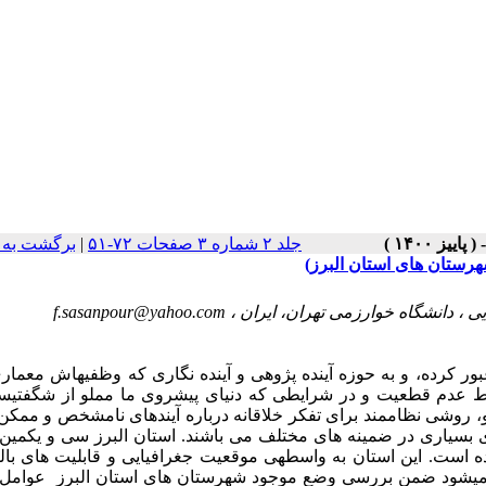
جلد ۲ شماره ۳ صفحات ۷۲-۵۱
|
برگشت به 
هرستان های استان البرز)
f.sasanpour@yahoo.com
ور کرده، و به حوزه آینده پژوهی و آینده نگاری که وظفیه­اش معماری
ط عدم قطعیت و در شرایطی که دنیای پیشروی ما مملو از شگفتی­ساز
یو، روشی نظام­مند برای تفکر خلاقانه درباره آیندهای نامشخص و ممک
های بسیاری در ضمینه های مختلف می باشند. استان البرز سی و یکمین 
مال ایران واقع شده است. این استان به واسطه­ی موقعیت جغرافیایی و قابلیت های با
 می­شود ضمن بررسی وضع موجود شهرستان های استان البرز عوامل 