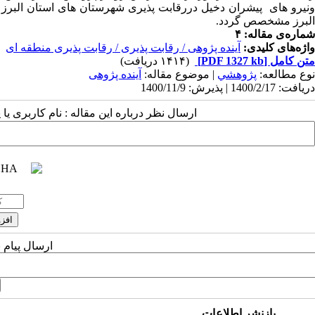
ونیرو های پیشران­ دخیل دررقابت پذیری شهرستان های استان البر
البرز مشخصص گردد.
شماره‌ی مقاله: ۴
واژه‌های کلیدی:
آینده پژوهی / رقابت پذیری / رقابت پذیری منطقه ای
متن کامل
[PDF 1327 kb]
(۱۴۱۴ دریافت)
نوع مطالعه:
پژوهشي
| موضوع مقاله:
آینده پژوهی
دریافت: 1400/2/17 | پذیرش: 1400/11/9
ارسال نظر درباره این مقاله : نام کاربری ی
ارسال پیام 
بازنشر اطلاعات