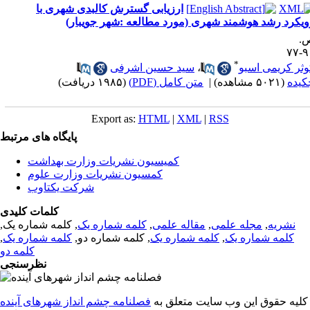
ارزیابی گسترش کالبدی شهری با
ویکرد رشد هوشمند شهری (مورد مطالعه :شهر جویبار)
.
۹۰-
*
وثر کریمی اسبو
،
سید حسین اشرفی
کیده
(۵۰۲۱ مشاهده)
|
متن کامل (PDF)
(۱۹۸۵ دریافت)
Export as:
HTML
|
XML
|
RSS
پایگاه های مرتبط
کمیسیون نشریات وزارت بهداشت
کمسیون نشریات وزارت علوم
شرکت یکتاوب
کلمات کلیدی
نشریه
,
مجله علمی
,
مقاله علمی
,
کلمه شماره یک
, کلمه شماره یک,
کلمه شماره یک
,
کلمه شماره یک
, کلمه شماره دو,
کلمه شماره یک
,
کلمه دو
نظرسنجی
کلیه حقوق این وب سایت متعلق به
فصلنامه چشم انداز شهرهای آینده