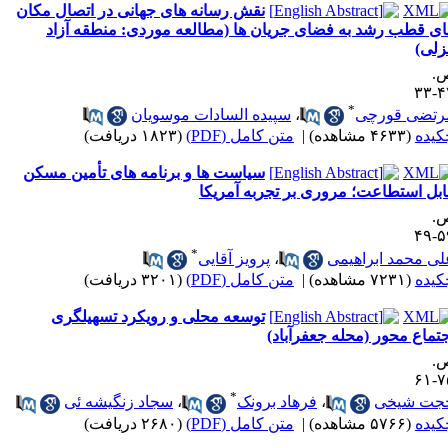
نقش رسانه های جهانی در اتصال مکان
ای قطب رشد به فضای جریان ها (مطالعه موردی: منطقه آزاد
زلی)
.
۴۷-
*
رتضی قورچی
،
سپیده السادات موسویان
کیده
(۴۶۳۳ مشاهده)
|
متن کامل (PDF)
(۱۸۲۳ دریافت)
سیاست ها و برنامه های تأمین مسکن
ابل استطاعت؛ مروری بر تجربه آمریکا
.
۵۹-
*
لی محمد ابراهیمی
،
پرویز آقایی
کیده
(۷۲۳۱ مشاهده)
|
متن کامل (PDF)
(۳۲۰۱ دریافت)
توسعه محلی و رویکرد تسهیلگری
تماع محور (محله جعفرآباد)
.
۷۵-
*
جت شیخی
،
فرهاد برونک
،
سجاد زنگیشه ئی
کیده
(۵۷۶۶ مشاهده)
|
متن کامل (PDF)
(۲۶۸۰ دریافت)