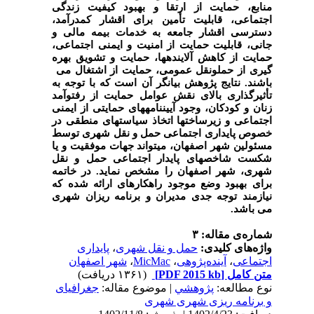
منابع، حمایت از ارتقا و بهبود کیفیت زندگی
اجتماعی، قابلیت تأمین برای اقشار کم
درآمد،
دسترسی اقشار جامعه به خدمات بیمه مالی و
جانی، قابلیت حمایت از امنیت و ایمنی اجتماعی،
حمایت از کاهش آلاینده
ها، حمایت و تشویق بهره
گیری از حمل
ونقل عمومی، حمایت از اشتغال
می
باشند. نتایج پژوهش بیانگر آن است که با توجه به
تأثیرگذاری بالای نقش عوامل حمایت از رفت
وآمد
زنان و کودکان، وجود آیین
نامه
های حمایتی از ایمنی
اجتماعی و زیرساخت
ها اتخاذ سیاست
های منطقی در
خصوص پایداری اجتماعی حمل و نقل شهری توسط
مسئولین شهر اصفهان، می
تواند جهات موفقیت و یا
شکست شاخص
های پایدار اجتماعی حمل و نقل
شهری، ­شهر اصفهان را مشخص نماید.
در خاتمه
برای بهبود وضع موجود راهکارهای ارائه شده که
نیازمند توجه جدی مدیران و برنامه­ ریزان شهری
می­ باشد.
شماره‌ی مقاله: ۳
واژه‌های کلیدی:
حمل و نقل شهری
،
پایداری
اجتماعی
،
آینده‌پژوهی
،
MicMac
،
شهر اصفهان
متن کامل
[PDF 2015 kb]
(۱۳۶۱ دریافت)
نوع مطالعه:
پژوهشي
| موضوع مقاله:
جغرافیای
و برنامه ریزی شهری شهری