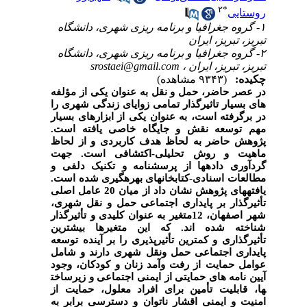
۲
*
روستایی
۱- گروه جغرافیا و برنامه ریزی شهری، دانشگاه
تبریز، تبریز، ایران
۲- گروه جغرافیا و برنامه ریزی شهری، دانشگاه
تبریز، تبریز، ایران ،
srostaei@gmail.com
چکیده:
(۹۳۴۳ مشاهده)
در عصر حاضر، حمل و نقل به عنوان یکی از مؤلفه
­های بسیار تاثیرگذار تمامی زوایای زندگی شهری را
در برگرفته است، به عنوان یکی از ابزارهای بسیار
مهم توسعه نقش و جایگاه خاصی یافته است.
پژوهش حاضر به لحاظ هدف کاربردی و از لحاظ
ماهیت و روش تحلیلی­-­اکتشافی است. جهت
گردآوری داده
ها از پرسشنامه و تکنیک دلفی و
مطالعات اسنادی­-کتابخانه
ای بهره
گیری شده است.
یافته
های پژوهش نشان داد از میان 20 عامل اصلی
تأثیرگذار بر پایداری اجتماعی حمل­ و نقل شهری،
شهر اصفهان، 12متغیر به­ عنوان کلیدی و تأثیرگذار
شناخته شده­ اند. که این متغیرها بیشترین
تأثیرگذاری و کمترین تأثیرپذیری را بر آینده توسعه
پایداری اجتماعی حمل­ و­نقل شهری دارند و شامل
عوامل
حمایت از رفت
وآمد زنان و کودکان، وجود
آیین
نامه
های حمایتی از ایمنی اجتماعی و زیرساخت
ها، قابلیت تأمین برای افراد معلول، حمایت از
امنیت و ایمنی اقشار ناتوان و دسترسی برابر به