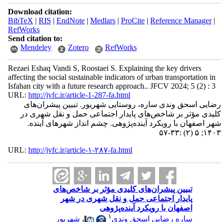
Download citation:
BibTeX
|
RIS
|
EndNote
|
Medlars
|
ProCite
|
Reference Manager
|
RefWorks
Send citation to:
Mendeley
Zotero
RefWorks
Rezaei Eshaq Vandi S, Roostaei S. Explaining the key drivers
affecting the social sustainable indicators of urban transportation in
Isfahan city with a future research approach.. JFCV 2024; 5 (2) : 3
URL:
http://jvfc.ir/article-1-287-fa.html
رضایی اسحق وندی ساره، روستایی شهریور. تبیین پیشران‌های
کلیدی مؤثر بر شاخص‌های پایدار اجتماعی حمل و نقل شهری در
شهر اصفهان با رویکرد آینده‌پژوهی. چشم انداز شهرهای آینده.
۱۴۰۳; ۵ (۲) :۳۳-۵۷
URL:
http://jvfc.ir/article-۱-۲۸۷-fa.html
تبیین پیشران‌های کلیدی مؤثر بر شاخص‌های
پایدار اجتماعی حمل و نقل شهری در شهر
اصفهان با رویکرد آینده‌پژوهی
۱
ساره رضایی اسحق وندی
،
شهریور