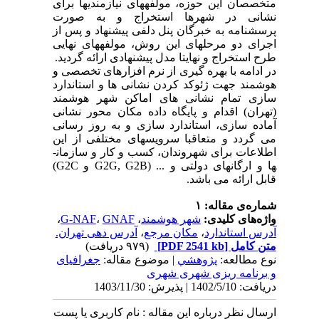
متخصصان این حوزه، مولفه­های نیازمندیها برای
نشانی در شهرها
استخراج و به صورت
پرسشنامه به خبرگان پنل دلفی پیشنهاد و پس از
اجرای دو مرحله­ای این روش، مولفه­های نهایی
طرح استخراج و نهایتا مدل پیشنهادی ارائه گردید.
در ادامه با بهره گیری از نرم افزارهای تخصصی و
هوشمند جهت ژئوکد کردن نشانی ها و استاندارد
سازی تمام نشانی های اماکن شهر هوشمند
(تهران) اقدام و پایگاه ­داده مکان محور نشانی
آماده سازی، استاندارد سازی و به روز رسانی
می گردد و متعاقبا سرویس­های مختلفی از این
اطلاعات برای شهروندان، کسب و کار و سازمان­
ها و ارگان­های دولتی و ... (
G2G, G2B
و
G2C
)
قابل ارائه می باشد.
شماره‌ی مقاله: ۱
واژه‌های کلیدی:
شهر هوشمند
،
GNAF
،
G-NAF
،
آدرس استاندارد
،
مکان مرجع
،
آدرس دهی تهران.
متن کامل
[PDF 2541 kb]
(۹۷۹ دریافت)
نوع مطالعه:
پژوهشي
| موضوع مقاله:
جغرافیای
و برنامه ریزی شهری شهری
دریافت: 1402/5/10 | پذیرش: 1403/11/30
ارسال نظر درباره این مقاله : نام کاربری یا پست