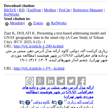
Download citation:
BibTeX
|
RIS
|
EndNote
|
Medlars
|
ProCite
|
Reference Manager
|
RefWorks
Send citation to:
Mendeley
Zotero
RefWorks
Ziari K, DOLATI K. Presenting a text-based addressing model and
GNAF geographic data in the smart city (A Case Study of Tehran
City). JFCV 2025; 6 (3) : 1
URL:
http://jvfc.ir/article-1-290-fa.html
زیاری کرامت اله، دولتی کاوه. ارائه مدل آدرس دهی مبتنی بر متن
و داده های جغرافیایی GNAF در شهر هوشمند (مطالعه موردی
شهر تهران). چشم انداز شهرهای آینده. ۱۴۰۴; ۶ (۳) :۱-۱۹
URL:
http://jvfc.ir/article-۱-۲۹۰-fa.html
ارائه مدل آدرس دهی مبتنی بر متن و داده های
جغرافیایی GNAF در شهر هوشمند (مطالعه
موردی شهر تهران)
۲
۱
*
کرامت اله زیاری
،
کاوه دولتی
۱- دانشکده جغرافیا دانشگاه تهران، تهران، ایران