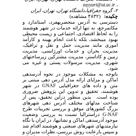
zayyari@ut.ac.ir
،
۲- گروه جغرافیا،دانشگاه تهران، تهران، ایران
چکیده:
(۴۸۳۲ مشاهده)
دسترسی به آدرس منحصر­به­فرد، استاندارد و
مکان­مرجع، نه تنها ارائه خدمات در شهر هوشمند
را به لحاظ اقتصادی، اجتماعی و زیست محیطی
بهبود می­بخشد، بلکه باعث انجام بهینه و کارآمد
اموری مانند مدیریت حمل و نقل و ترافیک،
مدیریت بحران و خدمات اورژانسی، مدیریت
زمین و کاداستر، مدیریت مشترکین زیرساختهای
شهری، مدیریت مرسولات پستی و غیره می
شود.
باتوجه به مشکلات موجود در نحوه آدرس­دهی
اماکن و مزایای ارائه مدل آدرس دهی مبتنی بر
متن و داده های جغرافیایی
GNAF
در
شهر
هوشمند، تحقیق و تدوین این پژوهش ضروری
بوده است.
بدین منظور دراین تحقیق، پس از
شناخت مدلهای مختلف آدرس دهی شهرهای
بزرگ کشورهای موفق و بررسی تجربیات طرح
G-NAF
دراسترالیا نسبت به بررسی وضعیت
موجود آدرس­دهی اماکن و نشانی­ها، در ایران با نگاه
نیازمندیهای شهرهای صنعتی و هوشمند اقدام شد
و سپس بارعایت روش بررسی، نظرات مدیران و