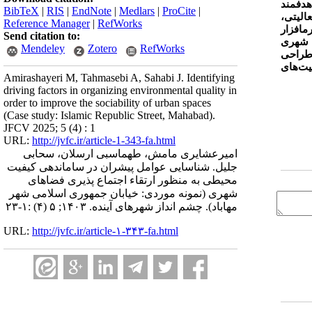
که 20 نفر از آن‌ها به‌صورت هدفمند
BibTeX
|
RIS
|
EndNote
|
Medlars
|
ProCite
|
الیتی،
Reference Manager
|
RefWorks
­افزار
Send citation to:
ی شهری
Mendeley
Zotero
RefWorks
طراحی
یت‌های
Amirashayeri M, Tahmasebi A, Sahabi J. Identifying
driving factors in organizing environmental quality in
order to improve the sociability of urban spaces
(Case study: Islamic Republic Street, Mahabad).
JFCV 2025; 5 (4) : 1
URL:
http://jvfc.ir/article-1-343-fa.html
امیرعشایری مامش، طهماسبی ارسلان، سحابی
جلیل. شناسایی عوامل پیشران در ساماندهی کیفیت
محیطی به منظور ارتقاء اجتماع پذیری فضاهای
شهری (نمونه موردی: خیابان جمهوری اسلامی شهر
مهاباد). چشم انداز شهرهای آینده. ۱۴۰۳; ۵ (۴) :۱-۲۳
URL:
http://jvfc.ir/article-۱-۳۴۳-fa.html