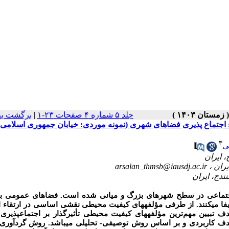
جلد ۵ شماره ۴ صفحات ۲۳-۱
|
برگشت به
 اجتماع پذیری فضاهای شهری (نمونه موردی: خیابان جمهوری اسلامی
۳
ی
arsalan_thmsb@iausdj.ac.ir
جتماعی در سطح شهرهای بزرگ و میانی شده است. فضاهای عمومی به‌
یفا می­کنند. از طرفی مؤلفه­های کیفیت محیطی نقشی اساسی در ارتقاء اج
بیین مهم‌ترین مؤلفه­های کیفیت محیطی تأثیرگذار بر اجتماع­پذیری 
ف کاربردی و بر اساس روش توصیفی- تحلیلی می­باشد. روش گردآوری د