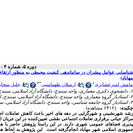
دوره ۵، شماره ۴ - ( زمستان ۱۴۰۳ )
شناسایی عوامل پیشران در ساماندهی کیفیت محیطی به منظور ارتقاء
مهاباد)
۲
*
۱
مامش امیرعشایری
،
ارسلان طهماسبی
،
جلیل سحاب
۱- دانشجوی دکتری معماری، واحد سنندج، دانشگاه آزاد اسلامی، سنندج، ایران
۲- استادیار گروه معماری، واحد سنندج، دانشگاه آزاد اسلامی، سنندج، ایران ،
۳- استادیار گروه جامعه شناسی، واحد سنندج، دانشگاه آزاد اسلامی، سنندج، ایران
چکیده:
(۶۴۱۲ مشاهده)
رشد شهرنشینی و شهرگرایی در دهه­ های اخیر باعث کاهش تعاملات ا
راکز حیاتی برقراری تعاملات اجتماعی نقشی تعیین‌کننده در این جریان ا
پذیری فضاهای عمومی شهری دارند. در این راستا پژوهش حاضر با هدف ت
جمهوری اسلامی شهر مهاباد انجام‌گرفته است. این پژوهش به لحاظ هد