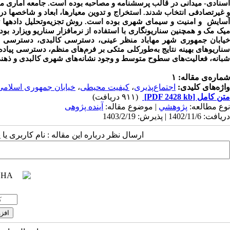
و غیرتصادفی انتخاب شدند. استخراج و تدوین معیارها، ابعاد و شاخص­ها در 
آسایش و امنیت و سیمای شهری بوده است. روش تجزیه‌وتحلیل داده­ها ترک
میک مک و همچنین سناریونگاری با استفاده از نرم­افزار سناریو ویزارد بو
خیابان جمهوری شهر مهاباد منظر عینی، دسترسی کالبدی، دسترسی بص
سناریوهای بهینه نتایج به‌طورکلی متکی بر فرم‌های منظم، دسترسی پیاده
شبانه، فعالیت‌های سطوح متوسط و وجود نشانه‌های شهری کالبدی و ذه
شماره‌ی مقاله: ۱
واژه‌های کلیدی:
اجتماع‌پذیری
،
کیفیت محیطی
،
خیابان جمهوری اسلامی
متن کامل
[PDF 2428 kb]
(۹۱۱ دریافت)
نوع مطالعه:
پژوهشي
| موضوع مقاله:
آینده پژوهی
دریافت: 1402/11/6 | پذیرش: 1403/2/19
ارسال نظر درباره این مقاله : نام کاربری ی