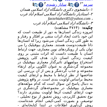
۳
۲
*
سرمد
،
ساناز رشیدی
۱- دانشجوی دکتری دانشگاه ازاد اسلامی همدان
۲- استادیار دانشگاه ازاد اسلامی اسلام آباد غرب
faezehtaheri85@yahoo.com
،
۳- دانشگاه ازاد اسلامی اسلام آباد غرب
چکیده:
(۴۷۶۴ مشاهده)
امروزه زندگی انسان
ها به دور از طبیعت است که
این خود باعث ایجاد اثرات منفی بر افکار و رفتار و
به طور کلی زندگی انسان می
شود زیرا که انسان
ها
ذاتا طبیعت
دوست هستند. معماری بیوفیلیک را می
توان یکی از رویکردهای نوین معماری، جهت ارتباط
انسان با طبیعت دانست که اثرات مثبتی بر روی
کیفیت زندگی انسان دارد.
هدف کلی پژوهش
استخراج مولفه­های تاثیرگذار معماری بیوفیلیک در
مجموعه گردشگری به عنوان الگویی برای ارتقاء
مجموعه و جذب گردشگر و پس از آن بررسی این
شاخص­ها از نظر ارتباط با محیط و ارتقای کیفیت
محیط براساس اولویت بندی است. در واقع پژوهش
به دنبال پاسخ این سوال
است
که
کدام مولفه
های
معماری بیوفیلیک در مجموعه
های گردشگری در
جهت ارتقای کیفیت آن
ها اولویت بیشتری دارند؟
نوع تحقیق کاربردی، روش تحقیق از نوع تحلیلی -
توصیفی و بصورت کمی-کیفی انجام شده
است.
روش گردآوری اطلاعات در ابتدا کتابخانه
ای -