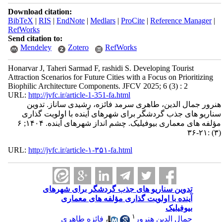
Download citation:
BibTeX
|
RIS
|
EndNote
|
Medlars
|
ProCite
|
Reference Manager
|
RefWorks
Send citation to:
Mendeley
Zotero
RefWorks
Honarvar J, Taheri Sarmad F, rashidi S. Developing Tourist
Attraction Scenarios for Future Cities with a Focus on Prioritizing
Biophilic Architecture Components. JFCV 2025; 6 (3) : 2
URL:
http://jvfc.ir/article-1-351-fa.html
هنرور جمال الدین، طاهری سرمد فائزه، رشیدی ساناز. تدوین
سناریو های جذب گردشگر برای شهرهای آینده با اولویت گذاری
مؤلفه های معماری بیوفیلیک. چشم انداز شهرهای آینده. ۱۴۰۴; ۶
(۳) :۲۱-۳۶
URL:
http://jvfc.ir/article-۱-۳۵۱-fa.html
تدوین سناریو های جذب گردشگر برای شهرهای
آینده با اولویت گذاری مؤلفه های معماری
بیوفیلیک
۱
جمال الدین هنرور
،
فائزه طاهری