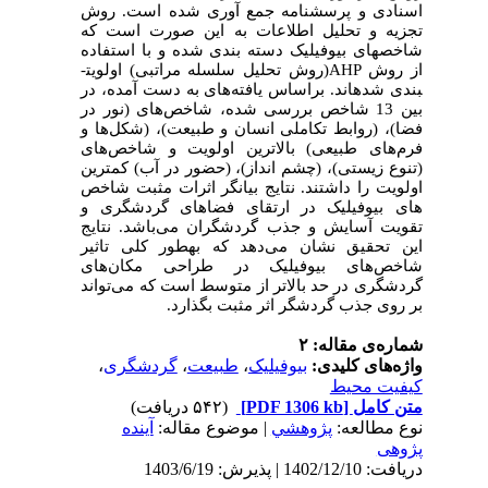
اسنادی و پرسشنامه جمع آوری شده است. روش
تجزیه و تحلیل اطلاعات به این صورت است که
شاخص­های بیوفیلیک دسته بندی شده و با استفاده
از روش
AHP
(روش تحلیل سلسله مراتبی) اولویت­
بندی شده­اند. براساس یافته
های به دست آمده، در
بین 13 شاخص بررسی شده، شاخص
های (نور در
فضا)، (روابط تکاملی انسان و طبیعت)، (شکل
ها و
فرم
های طبیعی) بالاترین اولویت و شاخص
های
(تنوع زیستی)، (چشم انداز)، (حضور در آب) کمترین
اولویت را داشتند. نتایج بیانگر اثرات مثبت شاخص
های بیوفیلیک در ارتقای فضاهای گردشگری و
تقویت آسایش و جذب گردشگران می
باشد. نتایج
این تحقیق نشان می
دهد که به­طور کلی تاثیر
شاخص
های بیوفیلیک در طراحی مکان
های
گردشگری در حد بالاتر از متوسط است که می
تواند
بر روی جذب گردشگر اثر مثبت بگذارد.
شماره‌ی مقاله: ۲
واژه‌های کلیدی:
بیوفیلیک
،
طبیعت
،
گردشگری
،
کیفیت محیط
متن کامل
[PDF 1306 kb]
(۵۴۲ دریافت)
نوع مطالعه:
پژوهشي
| موضوع مقاله:
آینده
پژوهی
دریافت: 1402/12/10 | پذیرش: 1403/6/19