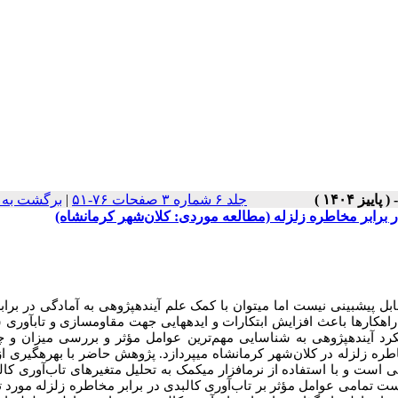
جلد ۶ شماره ۳ صفحات ۷۶-۵۱
|
برگشت به 
در برابر مخاطره زلزله (مطالعه موردی: کلان‌شهر کرمانشاه)
ابل پیش­بینی نیست اما می­توان با کمک علم آینده­پژوهی ­به آمادگی در براب
راهکار­ها
باعث افزایش ابتکارات و ایده­هایی جهت مقاوم­سازی و تاب­آ­وری
ش
کرد
آینده­پژوهی به
شناسایی
مهم‌ترین
عوامل
مؤثر
و
بررسی میزان
و
چ
اطره زلزله در کلان‌شهر کرمانشاه
می­پردازد. پژوهش
حاضر
با
بهره­گیری
ا
هی
است و
با
استفاده
از
نرم­افزار
میک­مک
به
تحلیل متغیرهای
تاب‌آوری کال
ست
تمامی
عوامل
مؤثر بر تاب‌آوری کالبدی در برابر مخاطره زلزله مورد
ت