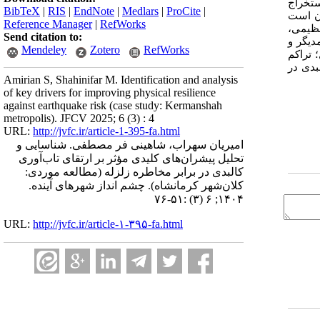
ستخراج
BibTeX
|
RIS
|
EndNote
|
Medlars
|
ProCite
|
آن است
Reference Manager
|
RefWorks
ظیمی،
Send citation to:
م­دیگر و
Mendeley
Zotero
RefWorks
اصله از گسل؛ تراکم
بدی در
Amirian S, Shahinifar M. Identification and analysis
of key drivers for improving physical resilience
against earthquake risk (case study: Kermanshah
metropolis). JFCV 2025; 6 (3) : 4
URL:
http://jvfc.ir/article-1-395-fa.html
امیریان سهراب، شاهینی فر مصطفی. شناسایی و
تحلیل پیشران‌های کلیدی مؤثر بر ارتقای تاب‌آوری
کالبدی در برابر مخاطره زلزله (مطالعه موردی:
کلان‌شهر کرمانشاه). چشم انداز شهرهای آینده.
۱۴۰۴; ۶ (۳) :۵۱-۷۶
URL:
http://jvfc.ir/article-۱-۳۹۵-fa.html