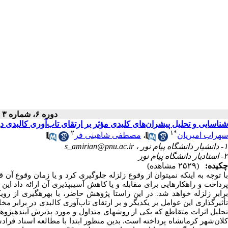
دوره ۶، شماره ۳ - ( پاییز ۱۴۰۴ )
شناسایی و تحلیل پیشران‌های کلیدی مؤثر بر ارتقای تاب‌آوری کالبدی 
۲
۱
*
سهراب امیریان
،
مصطفی شاهینی فر
۱- دانشیار دانشگاه پیام نور ،
s_amirian@pnu.ac.ir
۲- استادیار دانشگاه پیام نور
چکیده:
(۲۵۲۹ مشاهده)
با توجه به اینکه نمی­توان از وقوع زلزله جلوگیری کرد و یا زمان وقوع آن ق
رداخت و راهکار­هایی برای مقابله و یا کاهش آسیب­پذیری آن ارائه داد این 
رابر زلزله خواهد شد. در
این
راستا
پژوهش حاضر،
با بهره­گیری از
روی
أثیرگذاری
این
عوامل
بر
یکدیگر
و
بر
ارتقای تاب‌آوری کالبدی در برابر مخ
حلیل
اثرات
متقاطع
که
یکی
از
روش­های
متداول
و
مورد
پذیرش
آینده­پژو
لان‌شهر
کرمانشاه
پرداخته
است. بدین
منظور
ابتدا
با
مطالعه
اسناد
فراد