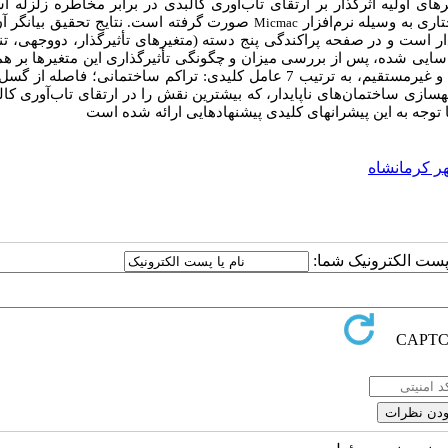
رهای اولیه اثرگذار بر ارتقای تاب‌آوری کالبدی در برابر مخاطره زلزله ا
تاری به وسیله نرم‌افزار
صورت گرفته است. نتایج
تحقیق
بیانگر 
Micmac
ار
است
و
در
صفحه
پراکندگی
پنج
دسته (متغیرهای
تأثیرگذار،
دووجهی،
تن
یت از میان 20 متغیر شناسایی شده، پس از بررسی میزان و چگونگی تأثیرگذاری این متغیرها بر ه
بر وضعیت آینده تاب‌آوری کالبدی کلان‌شهر کرمانشاه با روش­های مستقیم و غیرمستقیم، به ترتیب 7 عامل کلیدی: تراکم ساختمانی؛ ف
ازی ساختمان‌های ناپایدار، که بیشترین نقش را در ارتقای تاب‌آوری کال
ا توجه به این پیشران­های کلیدی پیشنهادهایی ارائه شده است
ر کرمانشاه
ا پست الکترونیک شما: