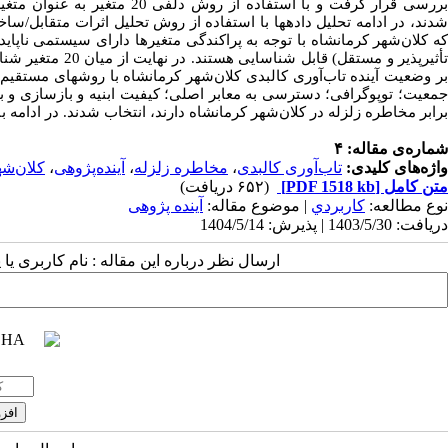
ررسی
قرار
گرفت
و
با
استفاده
از
روش
دلفی 20 متغیر به
عنوان
متغی
دند، در ادامه تحلیل داده­ها با استفاده از روش تحلیل اثرات متقابل/ساخ
ه
کلان‌شهر کرمانشاه با توجه به پراکندگی متغیرها دارای
سیستمی
ناپاید
أثیرپذیر
و مستقل)
قابل
شناسایی
هستند. در نها
جمعیت؛ توپوگرافی؛ دسترسی به معابر اصلی؛ کیفیت ابنیه و بازسازی و بهس
برابر مخاطره زلزله در کلان‌شهر کرمانشاه
دارند، انتخاب شدند. در ادامه ب
شماره‌ی مقاله: ۴
واژه‌های کلیدی:
تاب‌آوری کالبدی
،
مخاطره زلزله
،
آینده‌پژوهی
،
کلان‌شه
متن کامل
[PDF 1518 kb]
(۶۵۲ دریافت)
نوع مطالعه:
كاربردي
| موضوع مقاله:
آینده پژوهی
دریافت: 1403/5/30 | پذیرش: 1404/5/14
ارسال نظر درباره این مقاله : نام کاربری ی