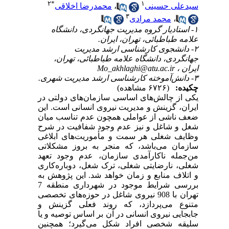
۲
*
۱
سیدعلی حسینی
،
محمدرضا اخلاقی
۳
،
محمد مرادی
۱- استادیار گروه مدیریت جهانگردی، دانشگاه
علامه طباطبائی، تهران، ایران.
۲- دانشجوی کارشناسی ارشد مدیریت
جهانگردی، دانشگاه علامه طباطبائی، تهران،
ایران ،
Mo_akhlaghi@atu.ac.ir
۳- دانش‌آموخته کارشناسی ارشد مدیریت شهری.
چکیده:
(۶۷۲۶ مشاهده)
یکی از چالش‌های اساسی سازمان‌های دولتی در
ایران، گزینش و مدیریت نیروی انسانی است. این
ضعف ناشی از عواملی همچون عدم تناسب میان
شغل و شاغل و نیز عدم وجود شفافیت در شرح
وظایف شغلی هر سمت و مأموریت‌های ابلاغی
سازمان می‌باشد، که منجر به بروز مشکلاتی
من‌جمله ناکارآمدی سازمان، عدم وجود تعهد
شغلی، نارضایتی شغلی، ترک شغل، دوباره‌کاری
و اتلاف منابع و زمان خواهد شد. این پژوهش به
بررسی شرایط موجود در شهرداری منطقه 7
تهران با 908 نیروی شاغل در حوزه‌های تخصصی
متنوع می‌پردازد، که روند فعلی گزینش و
جابجایی نیروی انسانی در آن بر اساس توصیه و یا
سلیقه شخصی افراد شکل می‌گیرد؛ همچنین