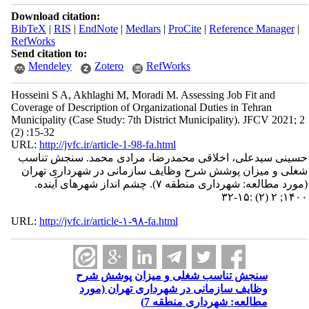
Download citation:
BibTeX
|
RIS
|
EndNote
|
Medlars
|
ProCite
|
Reference Manager
|
RefWorks
Send citation to:
Mendeley
Zotero
RefWorks
Hosseini S A, Akhlaghi M, Moradi M. Assessing Job Fit and
Coverage of Description of Organizational Duties in Tehran
Municipality (Case Study: 7th District Municipality). JFCV 2021; 2
(2) :15-32
URL:
http://jvfc.ir/article-1-98-fa.html
حسینی سیدعلی، اخلاقی محمدرضا، مرادی محمد. سنجش تناسب
شغلی و میزان پوشش شرح وظایف سازمانی در شهرداری تهران
(مورد مطالعه: شهرداری منطقه ۷). چشم انداز شهرهای آینده.
۱۴۰۰; ۲ (۲) :۱۵-۳۲
URL:
http://jvfc.ir/article-۱-۹۸-fa.html
سنجش تناسب شغلی و میزان پوشش شرح
وظایف سازمانی در شهرداری تهران (مورد
مطالعه: شهرداری منطقه 7)