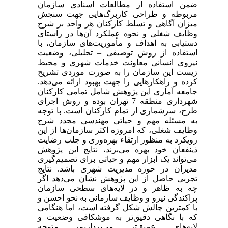
ضمن استفاده از مطالعات اسنادی سازمان
مربوطه و طراحی کاربرگ‌هایی جهت سنجش
میزان آگاهی و تسلط کارکنان هر واحد بر شرح
وظایف شغلی و نحوه عملکرد آن‌ها در راستای
دستیابی به اهداف و مأموریت‌های سازمان، با
استفاده از روش توصیفی – تحلیلی، وضعیت
نیروی انسانی معاونت خدمات شهری و محیط
زیست این سازمان را به صورت موردی تشریح
کرده و راهکارهایی را جهت بهبود ارائه می‌دهد.
جامعه آماری این پژوهش شامل تمامی کارکنان
شهرداری منطقه 7 تهران بوده و روش اجرای
طرح، سرشماری از تمام کارکنان است. با توجه
به مسئله مهم و حیاتی مهندسی مجدد شرح
وظایف شغلی، که امروزه اکثر سازمان‌ها از این
رویکرد به منظور ارتقاء بهره‌وری و جلب رضایت
ذینفعان خود بهره می‌برند، نتایج این پژوهش
می‌تواند یک ابزار مهم و حیاتی برای تصمیم‌گیری
مدیران در حوزه مدیریت شهری باشد. نتایج
تجربی حاصل از این پژوهش نشان می‌دهد اگر
چه به ظاهر و در لایه‌های سطحی سازمان
پراکندگی نیرو و وظایف سازمانی به نحو احسن و
با کمترین چالش شکل گرفته است‌، اما هنگامی
که با نگاهی دقیق‌تر به موشکافی وضعیت و
لایه‌های عمیق‌تر می‌پردازیم، متوجه