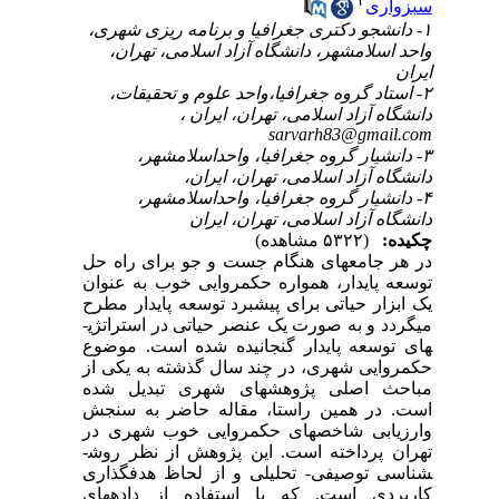
سبزواری
۱- دانشجو دکتری جغرافیا و برنامه ریزی شهری،
واحد اسلامشهر، دانشگاه آزاد اسلامی، تهران،
ایران
۲- استاد گروه جغرافیا،واحد علوم و تحقیقات،
دانشگاه آزاد اسلامی، تهران، ایران ،
sarvarh83@gmail.com
۳- دانشیار گروه جغرافیا، واحداسلامشهر،
دانشگاه آزاد اسلامی، تهران، ایران،
۴- دانشیار گروه جغرافیا، واحداسلامشهر،
دانشگاه آزاد اسلامی، تهران، ایران
چکیده:
(۵۳۲۲ مشاهده)
در هر جامعه­ای هنگام جست و جو برای راه حل
توسعه پایدار، همواره حکمروایی خوب به عنوان
یک ابزار حیاتی برای پیشبرد توسعه پایدار مطرح
می­گردد و به صورت یک عنصر حیاتی در استراتژی­
های توسعه پایدار گنجانیده شده است. موضوع
حکمروایی شهری، در چند سال گذشته به یکی از
مباحث اصلی پژوهش­های شهری تبدیل شده
است. در همین راستا، مقاله حاضر به سنجش
وارزیابی شاخص­های حکمروایی خوب شهری در
تهران پرداخته است. این پژوهش از نظر روش­
شناسی توصیفی- تحلیلی و از لحاظ هدف­گذاری
کاربردی است. که با استفاده از داده­های