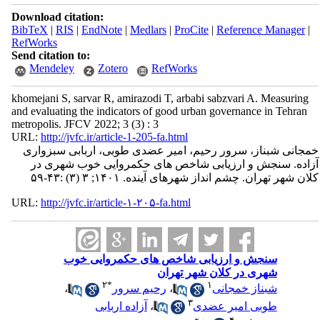
Download citation:
BibTeX
|
RIS
|
EndNote
|
Medlars
|
ProCite
|
Reference Manager
|
RefWorks
Send citation to:
Mendeley
Zotero
RefWorks
khomejani S, sarvar R, amirazodi T, arbabi sabzvari A. Measuring
and evaluating the indicators of good urban governance in Tehran
metropolis. JFCV 2022; 3 (3) : 3
URL:
http://jvfc.ir/article-1-205-fa.html
خمجانی شبناز، سرور رحیم، امیر عضدی طوبی، اربابی سبزواری
آزاده. سنجش و ارزیابی شاخص های حکمروایی خوب شهری در
کلان شهر تهران. چشم انداز شهرهای آینده. ۱۴۰۱; ۳ (۳) :۴۳-۵۹
URL:
http://jvfc.ir/article-۱-۲۰۵-fa.html
سنجش و ارزیابی شاخص های حکمروایی خوب
شهری در کلان شهر تهران
۲
*
۱
شبناز خمجانی
،
رحیم سرور
،
۳
طوبی امیر عضدی
،
آزاده اربابی
۴