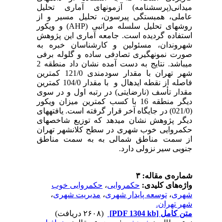
میدانی(پرسش­نامه) آزمون­های آماری تحلیل
عاملی، همبستگی پیرسون، تحلیل مسیر و از
روش­های تحلیل سلسله مراتبی (
AHP
) و ویکور
استفاده گردیده است. جامعه آماری این پژوهش
شهروندان، مسئولین و کارشناسان خبره به
صورت نمونه­گیری تصادفی ساده و گلوله برفی
می­باشد. نتایج به دست آمده نشان داد منطقه 2
شهر تهران با مقدار سودمندی 121/0 کمترین
فاصله از نقطه ایده­ال و با مقدار 104/0 کمترین
مقدار تأسف (نارضایتی) در رتبه اول و در سوی
دیگر منطقه 16 با کسب کمترین میزان ویکور
(021/0) در جایگاه آخر قرار گرفته است. یافته­های
دیگر پژوهش نشان می­دهد که توزیع شاخص­های
حکمروایی خوب شهری در سطح کلان­شهر تهران
از سمت مناطق شمالی به به سمت مناطق
جنوبی سیر نزولی دارد.
شماره‌ی مقاله: ۳
واژه‌های کلیدی:
حکمروایی
،
حکمروایی خوب
شهری
،
توسعه پایدار شهری
،
مدیریت شهری
،
شهر تهران.
متن کامل
[PDF 1304 kb]
(۲۶۰۸ دریافت)