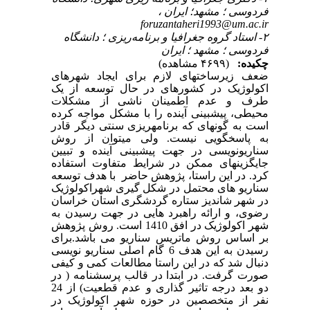
فردوسی ؛ مشهد؛ ایران ،
foruzantaheri1993@um.ac.ir
۲- استاد گروه جغرافیا و برنامه‌ریزی ؛ دانشگاه
فردوسی ؛ مشهد ؛ ایران
چکیده:
(۴۶۹۹ مشاهده)
ضعف زیرساخت‏های لازم برای ایجاد شهرهای
اکولوژیک در کشورهای در حال توسعه از یک
طرف و عدم اطمینان ناشی از مشکلات
محیطی، پیش‏بینی آینده را با مشکل مواجه کرده
است به گونه‏ای که برنامه‏ریزی سنتی دیگر قادر
به پاسخگویی نیست. ولی می‏توان از روش
سناریونویسی در جهت پیش‏بینی آینده و تبیین
جایگزین‏های ممکن در شرایط متفاوت استفاده
کرد. در این راستا، پژوهش حاضر با هدف توسعه
سناریو های محتمل در شکل گیری شهراکولوژیک
در شهر شاندیز ستاره گردشگری استان خراسان
رضوی، و ارائه راهبرد هایی در جهت رسیدن به
شهر اکولوژیک در افق 1410 است.
روش پژوهش
بر اساس روش ماتریس سناریو می باشد.
برای
رسیدن به این هدف 6 گام اصلی سناریو نویسی
دنبال شد که در این راستا مطالعات کمی و کیفی
صورت گرفت. در ابتدا در قالب پرسشنامه ( در
دو بعد درجه تاثیر گذاری و عدم قطعیت) از 24
نفر از متخصصین در
حوزه شهر اکولوژیک
در