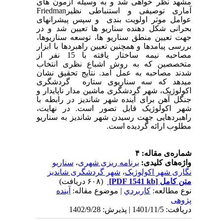
مشهد نظر خواهی شد و به وسیله آزمون های
آماری توصیفی و استنباطی نظیر
Friedman
عوامل موثر اولویت بندی و سپس پیشرانهای
بحرانی شکل دهنده سناریو ها تعیین شد و در
جهت تعیین منطق سناریو ها، توسعه سناریوها،
بررسی پیامدها و همچنین تعیین راهبردها با ابزار
مصاحبه نیمه ساختار یافته با
15
نفر از
متخصصین که به روش اشباع نظری انتخاب
شدند مصاحبه به عمل آمد. نتایج تحقیق نشان
می‏دهد که سه سناریوی ستاره
گردشگری
اکولوژیک، شهر گردشگری ماشین مدار ناپایدار و
جنگل آهن برای آینده شهر شاندیز در رابطه با
شهر اکولوژیک قابل تصور است. در نهایت،
راهبردهایی جهت رسیدن شهر شاندیز به سناریو
مطلوب ارائه گردیده است.
شماره‌ی مقاله: ۴
واژه‌های کلیدی:
برنامه ریزی شهری
،
سناریو
نگاری شهر اکولوژیک
،
شهر گردشگری شاندیز
متن کامل
[PDF 1541 kb]
(۶۰۸ دریافت)
نوع مطالعه:
كاربردي
| موضوع مقاله:
آینده
پژوهی
دریافت: 1401/11/5 | پذیرش: 1402/9/28