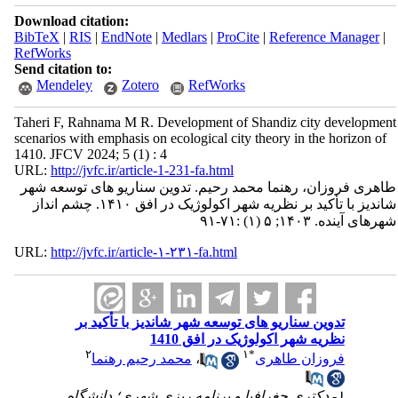
Download citation:
BibTeX
|
RIS
|
EndNote
|
Medlars
|
ProCite
|
Reference Manager
|
RefWorks
Send citation to:
Mendeley
Zotero
RefWorks
Taheri F, Rahnama M R. Development of Shandiz city development
scenarios with emphasis on ecological city theory in the horizon of
1410. JFCV 2024; 5 (1) : 4
URL:
http://jvfc.ir/article-1-231-fa.html
طاهری فروزان، رهنما محمد رحیم. تدوین سناریو های توسعه شهر
شاندیز با تأکید بر نظریه شهر اکولوژیک در افق ۱۴۱۰. چشم انداز
شهرهای آینده. ۱۴۰۳; ۵ (۱) :۷۱-۹۱
URL:
http://jvfc.ir/article-۱-۲۳۱-fa.html
تدوین سناریو های توسعه شهر شاندیز با تأکید بر
نظریه شهر اکولوژیک در افق 1410
۲
۱
*
فروزان طاهری
،
محمد رحیم رهنما
۱- دکتری جغرافیا و برنامه ریزی شهری؛ دانشگاه