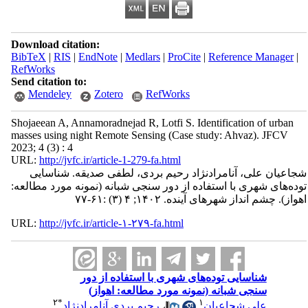
Download citation:
BibTeX
|
RIS
|
EndNote
|
Medlars
|
ProCite
|
Reference Manager
|
RefWorks
Send citation to:
Mendeley
Zotero
RefWorks
Shojaeean A, Annamoradnejad R, Lotfi S. Identification of urban
masses using night Remote Sensing (Case study: Ahvaz). JFCV
2023; 4 (3) : 4
URL:
http://jvfc.ir/article-1-279-fa.html
شجاعیان علی، آنامرادنژاد رحیم بردی، لطفی صدیقه. شناسایی
توده‌‌های شهری با استفاده از دور سنجی شبانه (نمونه مورد مطالعه:
اهواز). چشم انداز شهرهای آینده. ۱۴۰۲; ۴ (۳) :۶۱-۷۷
URL:
http://jvfc.ir/article-۱-۲۷۹-fa.html
شناسایی توده‌‌های شهری با استفاده از دور
سنجی شبانه (نمونه مورد مطالعه: اهواز)
۲
*
۱
علی شجاعیان
،
رحیم بردی آنامرادنژاد