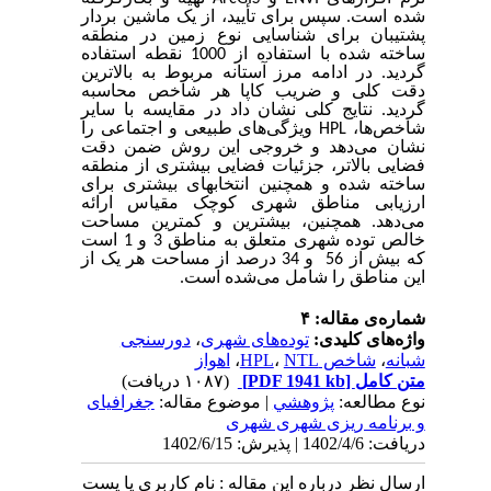
شده است. سپس برای تأیید، از یک ماشین بردار
پشتیبان برای شناسایی نوع زمین در منطقه
ساخته شده با استفاده از 1000 نقطه استفاده
گردید. در ادامه مرز آستانه مربوط به بالاترین
دقت کلی و ضریب کاپا هر شاخص محاسبه
گردید. نتایج کلی نشان داد در مقایسه با سایر
شاخص‌ها،
HPL
ویژگی‌های طبیعی و اجتماعی را
نشان می‌دهد و خروجی این روش ضمن دقت
فضایی بالاتر، جزئیات فضایی بیشتری از منطقه
ساخته شده و همچنین انتخابهای بیشتری برای
ارزیابی مناطق شهری کوچک مقیاس ارائه
می‌دهد. همچنین، بیشترین و کمترین مساحت
خالص توده شهری متعلق به مناطق 3 و 1 است
که بیش از 56 و 34 درصد از مساحت هر یک از
این مناطق را شامل می‌شده است.
شماره‌ی مقاله: ۴
واژه‌های کلیدی:
توده‌های شهری
،
دورسنجی
شبانه
،
شاخص HPL
NTL
،
،
اهواز
متن کامل
[PDF 1941 kb]
(۱۰۸۷ دریافت)
نوع مطالعه:
پژوهشي
| موضوع مقاله:
جغرافیای
و برنامه ریزی شهری شهری
دریافت: 1402/4/6 | پذیرش: 1402/6/15
ارسال نظر درباره این مقاله : نام کاربری یا پست