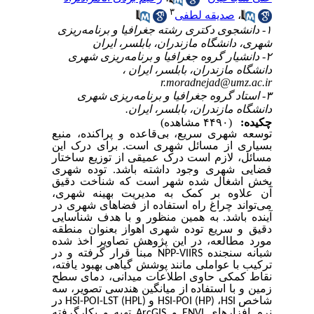
۳
،
صدیقه لطفی
۱- دانشجوی دکتری رشته جغرافیا و برنامه‌ریزی
شهری، دانشگاه مازندران، بابلسر، ایران
۲- دانشیار گروه جغرافیا و برنامه‌ریزی شهری
دانشگاه مازندران، بابلسر، ایران ،
r.moradnejad@umz.ac.ir
۳- استاد گروه جغرافیا و برنامه‌ریزی شهری
دانشگاه مازندران، بابلسر، ایران.
چکیده:
(۴۴۹۰ مشاهده)
توسعه شهری سریع، بی‌قاعده و پراکنده، منبع
بسیاری از مسائل شهری است. برای درک این
مسائل، لازم است درک عمیقی از توزیع ساختار
فضایی شهری وجود داشته باشد. توده شهری
بخش اشغال شده شهر است که شناخت دقیق
آن علاوه بر کمک به مدیریت بهینه شهری،
می‌تواند چراغ راه استفاده از فضاهای شهری در
آینده باشد. به همین منظور و با هدف شناسایی
دقیق و سریع توده شهری اهواز بعنوان منطقه
مورد مطالعه، در این پژوهش تصاویر اخذ شده
شبانه سنجنده
NPP-VIIRS
مبنا قرار گرفته و در
ترکیب با عواملی مانند پوشش گیاهی بهبود یافته،
نقاط کمکی حاوی اطلاعات میدانی، دمای سطح
زمین و با استفاده از میانگین هندسی تصویر، سه
شاخص
HSI
،
HSI-POI (HP)
و
HSI-POI-LST (HPL)
در
نرم افزارهای
ENVI
و
ArcGIS
تهیه و بکارگرفته