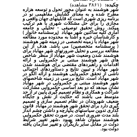
چکیده:
(۳۸۶۱ مشاهده)
شهر هوشمند به عنوان محور تحول و توسعه هزاره
مطرح شده و به معنای گشایش مفاهیمی نو در
برنامه ریزی شهری است که قابلیتهای جهان واقعی و
مجازی را برای حل مشکلات شهری با هم ترکیب
میکند. روش تحقیق توصیفی
–
تحلیلی و جامعه
آماری کلیه ساکنین شهر مهاباد (پرسشنامه خانوار )
و کارشناسان خبره و آشنا به محدوده مورد مطالعه
شهر مهاباد با زمینه تخصصی در زمینه شهر هوشمند
( پرسشنامه متخصصین) می باشد. هدف از این
مطالعه بررسی و تحلیل ضرورتهای شهر مهاباد برای
هوشمند شدن وضعیت شهر مهاباد از منظر شاخص
های شهر هوشمند مبتنی بر حکمروایی و ارائه
اقدامات و راهبردهای مقتضی برای هوشمند شدن
شهر مهاباد و تبیین نتایج و دستاوردهای احتمالی
ناشی از تحقق حکمروایی هوشمند و ارائه الگو در
شهر مهاباد است. نتایج بررسی در زمینه شاخصهای
شهر هوشمند مبتنی بر حکمروایی در شهر مهاباد
نشان میدهد که دو بعد اساسی حکمروایی مشارکت
شراکت و همکاری و نظام تصمیم گیری پایین تر از حد
متوسط می باشند که حکایت از نقش و جایگاه
ضعیف شهروندان در نظام تصمیم سازی و تصمیم
گیری دارد برای تحقق شهر هوشمند در مهاباد قانون
گذاری تدوین سیاستهای یکپارچه و داشتن چشم انداز
بلند مدت ضروری است. در صورت تحقق حکمروایی
هوشمند میتوان شاهد بهبود ،شهر تغییر شرایط
دولت در مقابل سایر بازیگران و تغییر سازمان یافته
دولت بود.