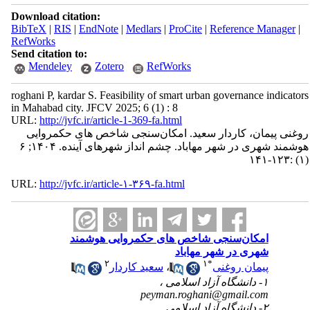
Download citation:
BibTeX
|
RIS
|
EndNote
|
Medlars
|
ProCite
|
Reference Manager
|
RefWorks
Send citation to:
Mendeley
Zotero
RefWorks
roghani P, kardar S. Feasibility of smart urban governance indicators
in Mahabad city. JFCV 2025; 6 (1) : 8
URL:
http://jvfc.ir/article-1-369-fa.html
روغنی پیمان، کاردار سعید. امکان‌سنجی شاخص های حکمروایی
هوشمند شهری در شهر مهاباد. چشم انداز شهرهای آینده. ۱۴۰۴; ۶
(۱) :۱۲۳-۱۴۱
URL:
http://jvfc.ir/article-۱-۳۶۹-fa.html
امکان‌سنجی شاخص های حکمروایی هوشمند
شهری در شهر مهاباد
۲
۱
*
پیمان روغنی
،
سعید کاردار
۱- دانشگاه آزاد اسلامی ،
peyman.roghani@gmail.com
۲- دانشگاه آزاد اسلامی