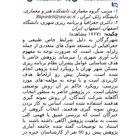
۱- مربی، گروه معماری، دانشکده هنر و معماری،
دانشگاه زابل، ایران ،
Bkpordeli@uoz.ac.ir
۲- دکتری جغرافیا و برنامه ریزی شهری، دانشگاه
اصفهان، اصفهان، ایران
چکیده:
(۱۷۶۷ مشاهده)
شهرگرگان به دلیل شرایط خاص طبیعی و
جغرافیایی آن مستعد شوک های متعددی از جمله
زلزله، سیل، است. که ضرورت توجه به مفهوم
تاب آوری شهری را می­رساند. پژوهش حاضر با
هدف شناسایی عوامل پیشران نظام برنامه ریزی
مسکن شهر تهران با رویکرد آینده پژوهی انجام
شده است. نوشتار پیش رو ازلحاظ هدف
کاربردی است و با توجه به مؤلفه
¬
های مورد
بررسی، رویکرد حاکم بر آن روش توصیفی
تحلیلی است.
در پژوهش حاضر به منظور انتخاب
آگاهانه شرکت کنندگان، از روش نمونه گیری
هدفمند استفاده شده است. اساس به کار بردن
روش نمونه گیری هدفمند، انتخاب گروهی از
خبرگان است که بررسی عمیق یا فهمی کلی
نسبت به ماهیت پژوهش آگاهی داشته باشند .با
استناد به توضیحات گفته شده جامعه آماری
پژوهش پیش رو 60 نفر از کارشناسان خبره در