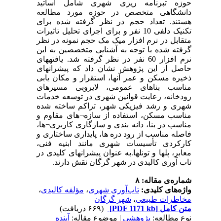
حوزه تبرنامه ریزی شهری شامل اساتید
دانشگاهی متخصص در حوزه مورد مطالعه
هستند. تعداد حجم در نظر گرفته شده برای
تکنیک دلفی 10 نفر و برای اجرای تحلیل تاثیرات
متقابل در نرم افزار میک مک حجم نمونه در نظر
گرفته شده با توجه به آشنایی متخصصین به این
نرم افزار 60 نفر در نظر گرفته شد. یافته­های
حاصل از این پژوهش نشان داد که پیشران­های
ذخیره مسکن و عمر آنها، استقرار و مکان یابی
مناسب بناهای عمومی، لایروبی مسیرهای
رودخانه، رعایت قوانین شهری در توسعه خدمات
شهری و رشد فیزیکی شهر، تراکم ساخته شده
مناسب مسکن، استفاده از سازه
¬
های مقاوم و
مناسب در بنا، دانه بندی و سازگاری کاربری
¬
ها،
فاصله مناسب از رود دره ها، پایداری ساختاری و
کارکردی تأسیسات شهری مانند ابنیه فنی،
معابر، پلها و تونلها.به عنوان پیشران­های کلیدی
در
تاب آوری کالبدی در شهر گرگان نقش دارند
.
شماره‌ی مقاله: ۸
واژه‌های کلیدی:
تاب‌آوری شهری
،
مؤلفه کالبدی
،
مخاطرات طبیعی
،
شهر گرگان
متن کامل
[PDF 1171 kb]
(۶۶۹ دریافت)
نوع مطالعه:
پژوهشي
| موضوع مقاله:
آینده