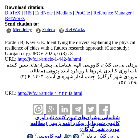
Download citation:
BibTeX
|
RIS
|
EndNote
|
Medlars
|
ProCite
|
Reference Manager
|
RefWorks
Send citation to:
Mendeley
Zotero
RefWorks
Pordeli B, Kavusi E. Identifying the drivers explaining the physical
resilience of cities with a futures research approach (Case study:
Gorgan city). JFCV 2025; 6 (3) : 8
URL:
http://jvfc.ir/article-1-442-fa.html
پردلی بی بی کلان، کاووسی الهه. شناسایی پیشران‌های تبیین کننده
تاب آوری کالبدی شهرها با رویکرد آینده پژوهی (مطالعه
موردی:شهر گرگان). چشم انداز شهرهای آینده. ۱۴۰۴; ۶ (۳)
:۱۳۹-۱۵۳
URL:
http://jvfc.ir/article-۱-۴۴۲-fa.html
شناسایی پیشران‌های تبیین کننده تاب آوری
کالبدی شهرها با رویکرد آینده پژوهی (مطالعه
موردی:شهر گرگان)
۲
۱
*
بی بی کلان پردلی
،
الهه کاووسی