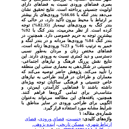
بصری فضاهای ورودی نسبت به فضاهای دارای
اولویت جنسیتی پرداخته است. نتایج تحقیق نشان
می‌دهد
بندر لنگه با 66.66% ورودی‌های باز بیشتر
بر ارتباط با محیط بیرون تأکید دارد، در حالی که
بندر کنگ به ورودی‌های نیمه‌باز (82.35%) توجه
کرده است. از نظر محرمیت، بندر کنگ با 92%
بیشترین توجه به حریم خصوصی دارد. همچنین، در
بندر کنگ 84% ورودی‌ها مردانه و در بندر لنگه و
خمیر به ترتیب 46% و 23% ورودی‌ها زنانه است،
فضاهای مختص زنان و مردان به‌طور نسبی
دسترسی و دید کمتری نسبت به ورودی دارند. این
نتایج نقش پررنگ فرهنگ و نیازهای اجتماعی-
جنسیتی در شکل‌دهی به معماری سنتی این منطقه
را تأیید می‌کند
.
پژوهش حاضر توصیه می‌کند که
معماران و طراحان در فرآیند طراحی به نیازهای
خاص جنسیتی و فرهنگی ساکنان توجه ویژه‌ای
داشته باشند تا فضاهایی کارآمدتر، ایمن‌تر، و
متناسب‌تر برای تمامی گروه‌ها فراهم کنند.
همچنین، یافته‌های این مطالعه می‌تواند به‌عنوان
الگویی برای طراحی ورودی در سایر مناطق با
شرایط مشابه مورد استفاده قرار گیرد.
شماره‌ی مقاله: ۱
واژه‌های کلیدی:
جنسیت
،
فضای ورودی
،
فضای
ارتباط شهری
،
مسکن تاریخی
،
آینده پژوهی.