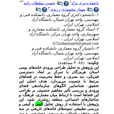
۲
*
۱
ناعمه دبیری نژاد
،
حسین سلطان زاده
۳
،
مهناز محمودی زرندی
۱- دانشجو دکتری گروه معماری، دانشکده فنی و
مهندسی، واحد تهران شمال، دانشگاه آزاد
اسلامی، تهران، ایران.
۲- استاد گروه معماری، دانشکده معماری و
شهرسازی، واحد تهران مرکز، دانشگاه آزاد
اسلامی، تهران، ایران. ،
h72soltanzadeh@gmail.com
۳- دانشیار گروه معماری، دانشکده فنی و
مهندسی، واحد تهران شمال، دانشگاه آزاد
اسلامی، تهران، ایران.
چکیده:
(۴۰۸۸ مشاهده)
این پژوهش به تحلیل طراحی ورودی خانه‌های بومی
استان هرمزگان با تمرکز بر ابعاد دسترسی
فیزیکی، دید بصری، و حفظ محرمیت در فضاهای
مرتبط با جنسیت می‌پردازد. هدف اصلی این
تحقیق، شناسایی الگوهای سازماندهی فضای
ورودی و بررسی تأثیر مفاهیم جنسیتی بر طراحی
این فضاها است تا ارتباط میان معماری، فرهنگ، و
ساختارهای اجتماعی منطقه روشن‌تر شود. این
پژوهش با استفاده از روش تحلیل
کمی
و کیفی و
بررسی تطبیقی نمونه‌های خانه‌های تاریخی در سه
شهر منتخب استان، به بررسی دسترسی و دید