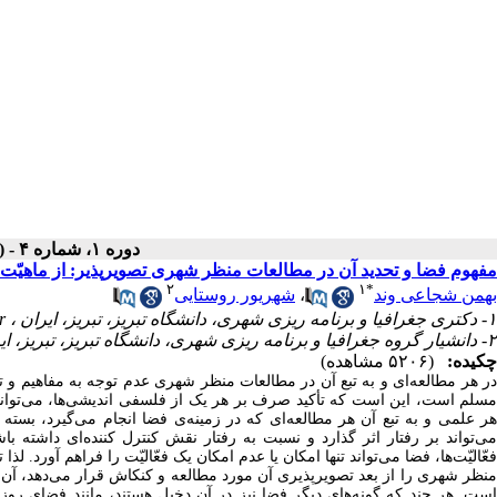
دوره ۱، شماره ۴ - ( زمستان ۱۳۹۹ )
مفهوم فضا و تحدید آن در مطالعات منظر شهری تصویرپذیر: از ماهیّت
۲
۱
*
بهمن شجاعی وند
،
شهریور روستایی
۱- دکتری جغرافیا و برنامه ریزی شهری، دانشگاه تبریز، تبریز، ایران ،
r
۲- دانشیار گروه جغرافیا و برنامه ریزی شهری، دانشگاه تبریز، تبریز، ایران
چکیده:
(۵۲۰۶ مشاهده)
در هر مطالعه‌ای و به تبع آن در مطالعات منظر شهری عدم توجه به مفاهیم و تح
مسلم است، این است که تأکید صرف بر هر یک از فلسفی اندیشی‌ها، می‌تواند
هر علمی و به تبع آن هر مطالعه‌ای که در زمینه‌ی فضا انجام می‌گیرد، بست
می‌تواند بر رفتار اثر گذارد و نسبت به رفتار نقش کنترل کننده‌ای داشته ب
فعّالیّت‌ها، فضا می‌تواند تنها امکان یا عدم امکان یک فعّالیّت را فراهم آورد. ل
منظر شهری را از بعد تصویرپذیری آن مورد مطالعه و کنکاش قرار می‌دهد، آن
است. هر چند که گونه‌های دیگر فضا نیز در آن دخیل هستند، مانند فضای 