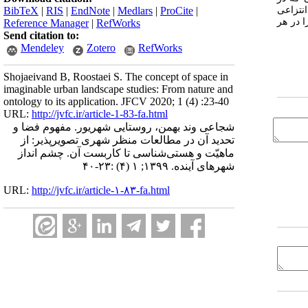
انتزاعی
BibTeX
|
RIS
|
EndNote
|
Medlars
|
ProCite
|
ا در هر
Reference Manager
|
RefWorks
Send citation to:
Mendeley
Zotero
RefWorks
Shojaeivand B, Roostaei S. The concept of space in
imaginable urban landscape studies: From nature and
ontology to its application. JFCV 2020; 1 (4) :23-40
URL:
http://jvfc.ir/article-1-83-fa.html
شجاعی وند بهمن، روستایی شهریور. مفهوم فضا و
تحدید آن در مطالعات منظر شهری تصویرپذیر: از
ماهیّت‌ و هستی‌شناسی تا کاربست آن. چشم انداز
شهرهای آینده. ۱۳۹۹; ۱ (۴) :۲۳-۴۰
URL:
http://jvfc.ir/article-۱-۸۳-fa.html