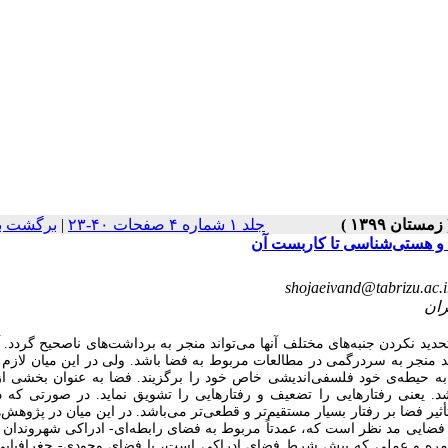
جلد ۱ شماره ۴ صفحات ۴۰-۲۳
|
برگشت ب
‌ و هستی‌شناسی تا کاربست آن
shojaeivand@tabrizu.ac.i
دید نکردن جنبه‌های مختلف آنها می‌تواند منجر به برداشت‌های ناصحیح گردد. 
 منجر به سردرگمی در مطالعات مربوط به فضا باشد. ولی در این میان لازم 
ه به حیطه‌ی خود فلسفی‌اندیشی خاص خود را برگزیند. فضا به عنوان بخشی ا
اشد. یعنی رفتارهایی را تضعیف و رفتارهایی را تشویق نماید. در صورتی که د
ذا تأثیر فضا بر رفتار بسیار مستقیم‌تر و قطعی‌تر می‌باشد. در این میان در پژوهش‌
 فضایی مد نظر است که، عمدتاً مربوط به فضای رابطه‌ای- ادراکی شهروندان 
روزمره و عملی که پیش شرط فضای ادراکی است، یا فضای وجودی- جغرافیایی