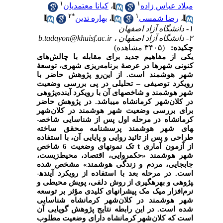
۱
۱
میلاد عباس زاده
،
کیانا معتمدیان
۲
*
۱
،
رضا شمسی
،
بهاره تدین
۱- دانشگاه آزاد اصفهان
۲- دانشگاه آزاد اصفهان ،
b.tadayon@khuisf.ac.ir
چکیده:
(۳۴۰۵ مشاهده)
یکی
از
مفاهیم
جدید
برای
مقابله
با
چالش‌های
کنونی
شهرها
در
عرصۀ برنامه‌ریزی
شهری،
توسعۀ
شهر
هوشمند
است. از این‌رو پژوهش حاضر با
رویکرد توصیفی
–
تحلیلی در پی بررسی وضعیت
شهر هوشمند و شاخص­های آن با رویکرد آینده‌پژوهی
در کلان‌شهر کرمانشاه می­باشد. در پژوهش حاضر
برای بررسی وضعیت شهر هوشمند در کلان‌شهر
کرمانشاه در مرحله اول پس از شناسایی شاخص­
های شهر هوشمند پرسشنامه محقق ساخته
طراحی و پس از تائید روایی و پایایی آن، با استفاده
از آزمون آماری
t
تک نمونه­ای وضعیت 6 شاخص
شهر هوشمند «حکمروایی، اقتصاد، محیط‌زیست،
جابجایی، مردم و زندگی هوشمند» مشخص شده
است. در مرحله بعد با استفاده از رویکرد آینده­
پژوهی و بهره­گیری از روش دلفی، پویش محیطی و
نرم‌افزار میک مک پیشران­های کلیدی مؤثر بر توسعه
شهر هوشمند در کلان‌شهر کرمانشاه شناسایی
شده است. در این رابطه نتایج پژوهش گویایی آن
است که کلان‌شهر کرمانشاه دارای وضعیت مطلوب