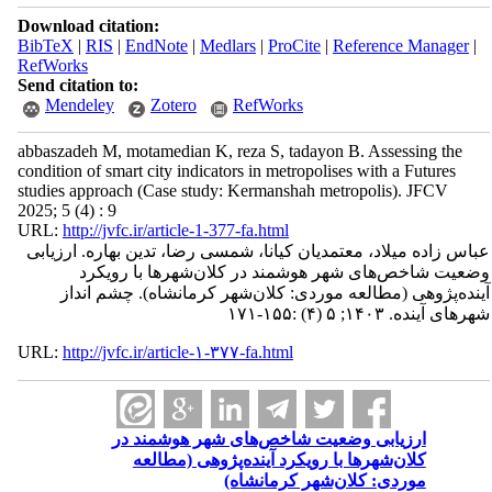
Download citation:
BibTeX
|
RIS
|
EndNote
|
Medlars
|
ProCite
|
Reference Manager
|
RefWorks
Send citation to:
Mendeley
Zotero
RefWorks
abbaszadeh M, motamedian K, reza S, tadayon B. Assessing the
condition of smart city indicators in metropolises with a Futures
studies approach (Case study: Kermanshah metropolis). JFCV
2025; 5 (4) : 9
URL:
http://jvfc.ir/article-1-377-fa.html
عباس زاده میلاد، معتمدیان کیانا، شمسی رضا، تدین بهاره. ارزیابی
وضعیت شاخص‌های شهر هوشمند در کلان‌شهرها با رویکرد
آینده‌پژوهی (مطالعه موردی: کلان‌شهر کرمانشاه). چشم انداز
شهرهای آینده. ۱۴۰۳; ۵ (۴) :۱۵۵-۱۷۱
URL:
http://jvfc.ir/article-۱-۳۷۷-fa.html
ارزیابی وضعیت شاخص‌های شهر هوشمند در
کلان‌شهرها با رویکرد آینده‌پژوهی (مطالعه
موردی: کلان‌شهر کرمانشاه)