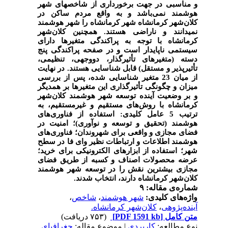
و مناسبی در جهت برخورداری از شاخص­های شهر
هوشمند نمی‌باشد و به واقع مردم ساکن در
کلان‌شهر کرمانشاه شهر کرمانشاه را شهر هوشمند
نمی­دانند و ناراضی هستند. همچنین
کلان‌شهر
کرمانشاه با توجه به پراکندگی متغیرها دارای
سیستمی
ناپایدار
است
و
در
صفحه
پراکندگی
پنج
دسته (متغیرهای
تأثیرگذار،
دووجهی،
تنظیمی،
تأثیرپذیر
و مستقل)
قابل
شناسایی
هستند. در نهایت
از میان 23 متغیر شناسایی شده، پس از بررسی
میزان و چگونگی تأثیرگذاری این متغیرها بر هم­دیگر
و بر وضعیت آینده توسعه شهر هوشمند کلان‌شهر
کرمانشاه با روش‌های مستقیم و غیرمستقیم، به
ترتیب 5 عامل کلیدی: استفاده از فناوری‌های
هوشمند (تحقیق و توسعه و نوآوری)؛ امنیت در
فضای مجازی و واقعی برای شهروندان؛ فناوری‌های
هوشمند اطلاعات و ارتباطات نظیر وای فا در سطح
شهر؛ استفاده از ابزارهای الکترونیکی برای خرید؛
عرضه محصولات اصناف و کسبه از طریق فضای
مجازی بیشترین نقش را در توسعه شهر هوشمند
کلان‌شهر کرمانشاه
دارند، انتخاب شدند.
شماره‌ی مقاله: ۹
واژه‌های کلیدی:
شهر هوشمند
،
شاخص
،
آینده‌پژوهی
،
کلان‌شهر کرمانشاه.
متن کامل
[PDF 1591 kb]
(۷۵۳ دریافت)
نوع مطالعه:
كاربردي
| موضوع مقاله:
جغرافیای