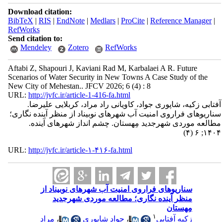
Download citation:
BibTeX
|
RIS
|
EndNote
|
Medlars
|
ProCite
|
Reference Manager
|
RefWorks
Send citation to:
Mendeley
Zotero
RefWorks
Aftabi Z, Shapouri J, Kaviani Rad M, Karbalaei A R. Future
Scenarios of Water Security in New Towns A Case Study of the
New City of Mehestan.. JFCV 2026; 6 (4) : 8
URL:
http://jvfc.ir/article-1-416-fa.html
آفتابی زکیه، شاپوری جواد، کاویانی راد مراد، کربلایی علیرضا.
سناریوهای فراروی امنیت آب شهرهای نوبیناد از منظر آینده‎ نگاری؛
مطالعه موردی شهرجدید مِهستان. چشم انداز شهرهای آینده.
۱۴۰۴; ۶ (۴)
URL:
http://jvfc.ir/article-۱-۴۱۶-fa.html
سناریوهای فراروی امنیت آب شهرهای نوبیناد از
منظر آینده‎ نگاری؛ مطالعه موردی شهرجدید
مِهستان
۱
زکیه آفتابی
،
جواد شاپوری
،
مراد