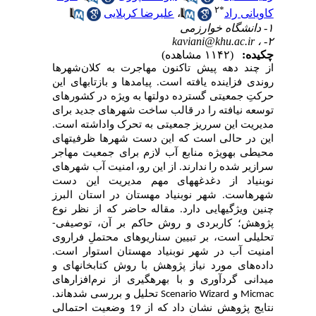
۲
*
کاویانی راد
،
علیرضا کربلایی
۱- دانشگاه خوارزمی
kaviani@khu.ac.ir
۲- ،
چکیده:
(۱۱۴۲ مشاهده)
از چند دهه پیش تاکنون مهاجرت به کلان‌شهرها
روندی فزاینده یافته است. پیامدها و بازتاب‎های این
حرکتِ جمعیتی گسترده دولت­ها به ویژه در کشورهای
توسعه نیافته را در قالب ساخت شهرهای جدید برای
مدیریت این سرریز جمعیتی به تحرک واداشته است.
این در حالی است که این دست شهرها ظرفیت­های
محیطی به‎ویژه منابع آب لازم برای جمعیت مهاجر
سرازیر شده را ندارند. از این رو، امنیت آب شهرهای
نوبنیاد از دغدغه‎های مهم مدیریت این دست
شهرهاست. شهر نوبنیاد مهستان در استان البرز
چنین ویژگی‎هایی دارد. مقاله حاضر که از نظر نوع
پژوهش؛ کاربردی و روش­ حاکم بر آن، توصیفی-
تحلیلی است، بر تبیین سناریوهای محتملِ فراروی
امنیت آب در شهر نوبنیاد مهستان استوار است.
داده‌های مورد نیاز پژوهش با روش کتابخانه­ای و
میدانی گرد­آوری و با بهره­گیری از نرم‌افزار
­های
Micmac
و
Scenario Wizard
تحلیل و بررسی شده‎اند.
نتایج پژوهش نشان داد که از 19 وضعیت احتمالی