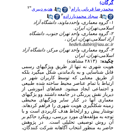
گرگان)
۲
*
۱
محمدرضا قربانی پارام
،
هدیه دبیری
۳
،
سجاد محمدیارزاده
۱- گروه معماری، واحددماوند، دانشگاه آزاد
اسلامی،تهران، ایران.
۲- گروه معماری، واحد تهران جنوب، دانشگاه
آزاد اسلامی،تهران، ایران ،
hedieh.dabiri@iau.ac.ir
۳- گروه معماری، واحد تهران مرکز، دانشگاه آزاد
اسلامی،تهران، ایران
چکیده:
(۲۸۱۳ مشاهده)
هویت شهری نه تنها از طریق ویژگیهای رسمی
قابل شناسایی و به یادماندنی شکل می­گیرد بلکه
از طریق معنایی که توسط کاربران شهر در
ارتباط با تمام عناصر محیط ساخته شده طبیعی
و اجتماعی ایجاد می­شود. فضاهای آموزشی از
دیرباز نقش پررنگی در جامعه داشتند وو یژگی­های
معماری آنها در کنار سایر ویژگی­های محیطی
زمینه شکل­گیری هویت شهری را فراهم کرده­اند.
نوشتار پیش رو ازلحاظ هدف کاربردی است و با
توجه به مؤلفه
های مورد بررسی، رویکرد حاکم بر
آن روش توصیفی تحلیلی است.
در پژوهش
حاضر به منظور انتخاب آگاهانه شرکت کنندگان،