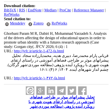
Download citation:
BibTeX
|
RIS
|
EndNote
|
Medlars
|
ProCite
|
Reference Manager
|
RefWorks
Send citation to:
Mendeley
Zotero
RefWorks
Ghorbani Param M R, Dabiri H, Mohammad Yarzadeh S. Analysis
of the drivers affecting the design of educational spaces in order to
promote urban identity with a futures research approach (Case
study: Gorgan city(. JFCV 2026; 6 (4) : 1
URL:
http://jvfc.ir/article-1-472-fa.html
قربانی پارام محمدرضا، دبیری هدیه، محمدیارزاده سجاد. تحلیل
پیشرانهای موثر بر طراحی فضاهای آموزشی در راستای ارتقای
هویت شهری با رویکرد آینده پژوهی (مطالعه موردی:شهر گرگان).
چشم انداز شهرهای آینده. ۱۴۰۴; ۶ (۴) :۱-۱۶
URL:
http://jvfc.ir/article-۱-۴۷۲-fa.html
تحلیل پیشرانهای موثر بر طراحی فضاهای
آموزشی در راستای ارتقای هویت شهری با
رویکرد آینده پژوهی (مطالعه موردی:شهر