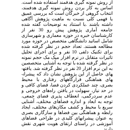
از روش نمونه گیری هدفمند استفاده شده است.
اساس به کار بردن روش نمونه گیری هدفمند،
انتخاب گروهی از خبرگان است که بررسی عمیق
یا فهمی کلی نسبت به ماهیت پژوهش آگاهی
داشته باشند .با استناد به توضیحات گفته شده
جامعه آماری پژوهش پیش رو
30
نفر از
کارشناسان خبره در حوزه معماری و شهرسازی
شامل اساتید دانشگاهی متخصص در حوزه مورد
مطالعه هستند. تعداد حجم در نظر گرفته شده
برای تکنیک دلفی 10 نفر و برای اجرای تحلیل
تاثیرات متقابل در نرم افزار میک مک حجم نمونه
در نظر گرفته شده با توجه به آشنایی متخصصین
به این نرم افزار 20 نفر در نظر گرفته شد. یافته­
های حاصل از این پژوهش نشان داد که پیشران­
های هماهنگی قرارگاههای رفتاری با محیط
بصری، چند عملکردی کردن فضا، فضای کافی و
در حد نیاز، سهولت در یافتن راه
های خروجی و
عدم سردرگمی، انعطاف پذیری فضای جمعی،
توجه به ابعاد و اندازه فضاهای مختلف، آشنایی
سریع با محیط و کشف مکان
های مختلف، ایجاد
رابطه و هماهنگی بین فضاها و سازگاری بصری
به عنوان پیشران­های کلیدی
در طراحی فضاهای
آموزشی در راستای ارتقای هویت شهری نقش
دارند